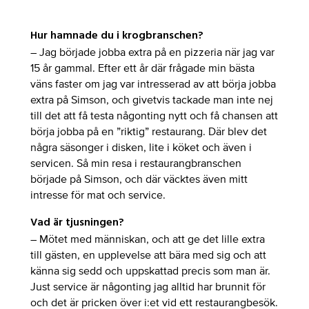
Nathalie Chávez
Hur hamnade du i krogbranschen?
– Jag började jobba extra på en pizzeria när jag var
15 år gammal. Efter ett år där frågade min bästa
väns faster om jag var intresserad av att börja jobba
extra på Simson, och givetvis tackade man inte nej
till det att få testa någonting nytt och få chansen att
börja jobba på en ”riktig” restaurang. Där blev det
några säsonger i disken, lite i köket och även i
servicen. Så min resa i restaurangbranschen
började på Simson, och där väcktes även mitt
intresse för mat och service.
Vad är tjusningen?
– Mötet med människan, och att ge det lille extra
till gästen, en upplevelse att bära med sig och att
känna sig sedd och uppskattad precis som man är.
Just service är någonting jag alltid har brunnit för
och det är pricken över i:et vid ett restaurangbesök.