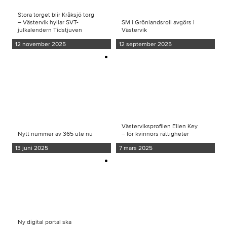
Stora torget blir Kråksjö torg
– Västervik hyllar SVT-
SM i Grönlandsroll avgörs i
julkalendern Tidstjuven
Västervik
12 november 2025
12 september 2025
Västerviksprofilen Ellen Key
Nytt nummer av 365 ute nu
– för kvinnors rättigheter
13 juni 2025
7 mars 2025
Ny digital portal ska