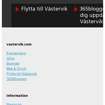
Flytta till Västervik
365blogge
dig uppd
Västervik
Footer
vastervik.com
Evenemang
Göra
Boende
Mat & Dryck
Flytta till Västervik
365Bloggen
Information
Pressrum