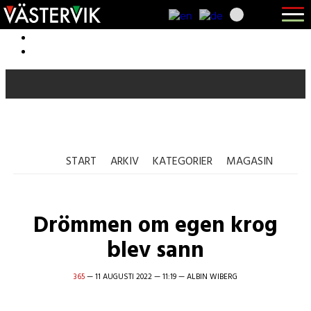
Öppna
menyn
Hoppa
till
Skip
huvudnavigering
to
Hoppa
main
till
content
sidfot
365 Bloggen
START
ARKIV
KATEGORIER
MAGASIN
Drömmen om egen krog
blev sann
365
—
11 AUGUSTI 2022
—
11:19
—
ALBIN WIBERG