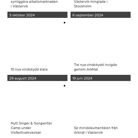
synliggöra arbetsmarknaden
Västervik minglade i
i Västervik
Stockholm
3 oktober 2024
6 september 2024
Tre nya vindskydd invigda
10 nya vindskydd klara
genom ArkNat
29 augusti 2024
19 juni 2024
Nytt Singer & Songwriter
Camp under
Se minidokumentären från
Visfestivalsveckan
Arknat i Västervik