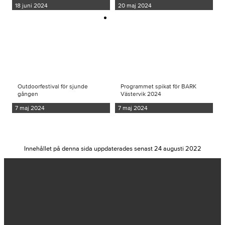
18 juni 2024
20 maj 2024
Outdoorfestival för sjunde
Programmet spikat för BARK
gången
Västervik 2024
7 maj 2024
7 maj 2024
Innehållet på denna sida uppdaterades senast 24 augusti 2022