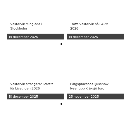
Västervik minglade i
Träffa Västervik på LARM
Stockholm
2026
19 december 2025
19 december 2025
Västervik arrangerar Stafett
Färgsprakande ljusshow
för Livet igen 2026
lyser upp Kråksjö torg
10 december 2025
25 november 2025