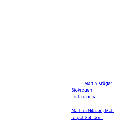
LINDA ÅHMAN
I Västervik365:s serie
Ålder:
"Tre starka" möter vi
45 år.
denna gång tre hårt
Krog:
Pink Bistro,
arbetande
Västervik.
entreprenörer i en
Karriär:
Pizzeria
ständigt föränderlig
Träffpunkten 1996–
bransch.
1997, Simson 1997–
Möt tre KRÖGARE
1999, Västerviks
som gör våra liv lite
stadshotell 1999–2001,
smakrikare. Först ut är
Krabbes Krog två
Linda Åhman, som
säsonger, Harrys
driver Pink Bistro. Näst
2001–2004,
på tur
Martin Krüger
Harrys 2012–2021,
Sjökrogen
Pink Bistro 2022–
Loftahammar
och vi avslutar med
Martina Nilsson, Mat-
torpet Solliden.
Text: Albin Wiberg Foto: