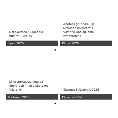
Apoteas grundare Pär
Svärdson investerar i
Det sylvassa tjugoandra
Västerviksbolag inom
numret – ute nu
vattenrening
7 juni 2026
19 maj 2026
Låna sportutrustning på
Sport- och fritidsbiblioteket i
Västervik
Säsonga i Västervik 2026
9 februari 2026
13 januari 2026