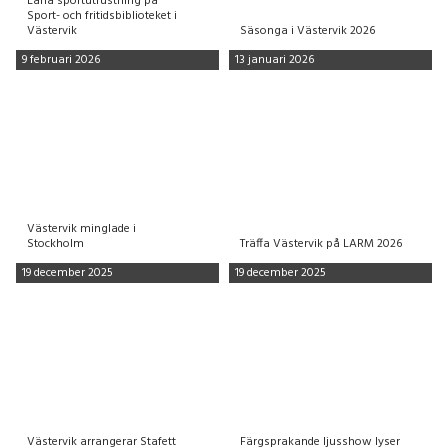
Låna sportutrustning på
Sport- och fritidsbiblioteket i
Västervik
Säsonga i Västervik 2026
9 februari 2026
13 januari 2026
Västervik minglade i
Stockholm
Träffa Västervik på LARM 2026
19 december 2025
19 december 2025
Västervik arrangerar Stafett
Färgsprakande ljusshow lyser