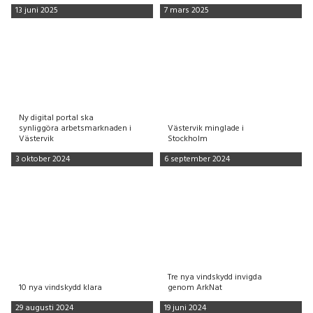
13 juni 2025
7 mars 2025
Ny digital portal ska
synliggöra arbetsmarknaden i
Västervik minglade i
Västervik
Stockholm
3 oktober 2024
6 september 2024
Tre nya vindskydd invigda
10 nya vindskydd klara
genom ArkNat
29 augusti 2024
19 juni 2024