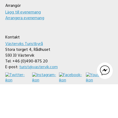
Arrangör
Lägg till evenemang
Arrangera evenemang
Kontakt
Västerviks Turistbyrå
Stora torget 4, Rådhuset
593 33 Västervik
Tel: +46 (0)490-875 20
E-post:
turist@vastervik.com
vastervik.com utvecklas och uppdateras av Västervik
Framåt på uppdrag av Västerviks kommun