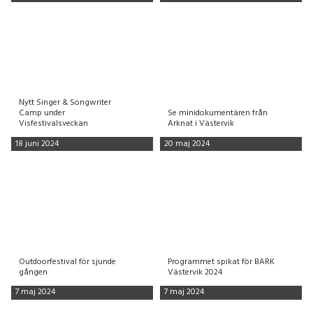
Nytt Singer & Songwriter
Camp under
Se minidokumentären från
Visfestivalsveckan
Arknat i Västervik
18 juni 2024
20 maj 2024
Outdoorfestival för sjunde
Programmet spikat för BARK
gången
Västervik 2024
7 maj 2024
7 maj 2024