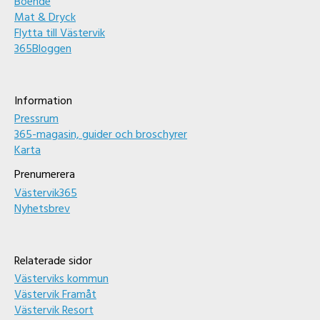
Boende
Mat & Dryck
Flytta till Västervik
365Bloggen
Information
Pressrum
365-magasin, guider och broschyrer
Karta
Prenumerera
Västervik365
Nyhetsbrev
Relaterade sidor
Västerviks kommun
Västervik Framåt
Västervik Resort