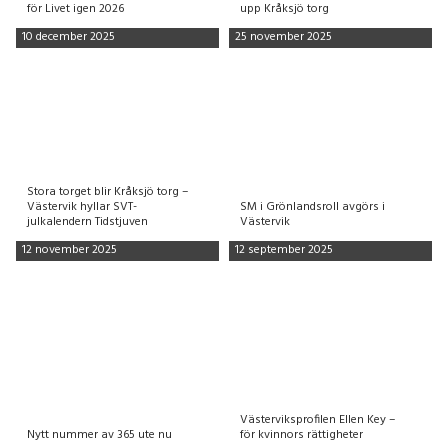
för Livet igen 2026
upp Kråksjö torg
10 december 2025
25 november 2025
Stora torget blir Kråksjö torg –
Västervik hyllar SVT-
SM i Grönlandsroll avgörs i
julkalendern Tidstjuven
Västervik
12 november 2025
12 september 2025
Västerviksprofilen Ellen Key –
Nytt nummer av 365 ute nu
för kvinnors rättigheter