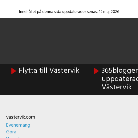
Innehållet på denna sida uppdaterades senast 19 maj 2026
Flytta till Västervik
365bloggen 
uppdatera
Västervik
Footer
vastervik.com
Evenemang
Göra