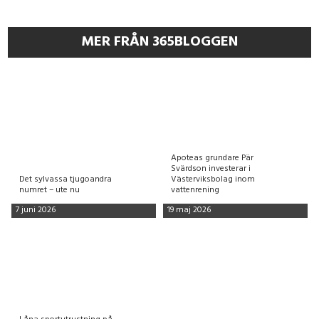
MER FRÅN 365BLOGGEN
Apoteas grundare Pär
Svärdson investerar i
Det sylvassa tjugoandra
Västerviksbolag inom
numret – ute nu
vattenrening
7 juni 2026
19 maj 2026