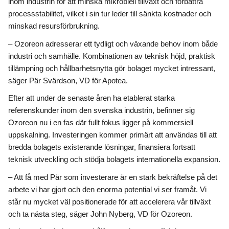
inom industrin för att minska mikrobiell tillväxt och förbättra
processstabilitet, vilket i sin tur leder till sänkta kostnader och
minskad resursförbrukning.
– Ozoreon adresserar ett tydligt och växande behov inom både
industri och samhälle. Kombinationen av teknisk höjd, praktisk
tillämpning och hållbarhetsnytta gör bolaget mycket intressant,
säger Pär Svärdson, VD för Apotea.
Efter att under de senaste åren ha etablerat starka
referenskunder inom den svenska industrin, befinner sig
Ozoreon nu i en fas där fullt fokus ligger på kommersiell
uppskalning. Investeringen kommer primärt att användas till att
bredda bolagets existerande lösningar, finansiera fortsatt
teknisk utveckling och stödja bolagets internationella expansion.
– Att få med Pär som investerare är en stark bekräftelse på det
arbete vi har gjort och den enorma potential vi ser framåt. Vi
står nu mycket väl positionerade för att accelerera vår tillväxt
och ta nästa steg, säger John Nyberg, VD för Ozoreon.