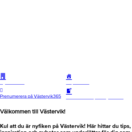
Hyresvärdar
Köp bostad
Prenumerera på Västervik365
Prenumerera på inflyttarinfo
Välkommen till Västervik!
Kul att du är nyfiken på Västervik! Här hittar du tips,