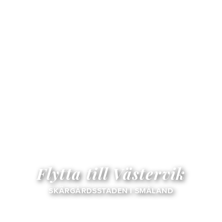
Flytta till Västervik
SKÄRGÅRDSSTADEN I SMÅLAND