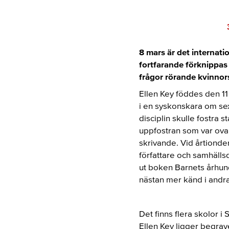
8 mars är det internati
fortfarande förknippas 
frågor rörande kvinnors
Ellen Key föddes den 1
i en syskonskara om sex
disciplin skulle fostra 
uppfostran som var ovan
skrivande. Vid årtiond
författare och samhälls
ut boken Barnets århund
nästan mer känd i andra
Det finns flera skolor i
Ellen Key ligger begra