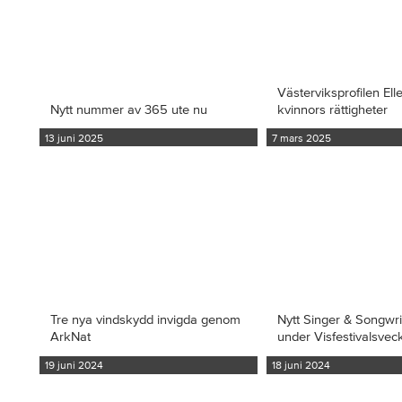
Västerviksprofilen Ell
Nytt nummer av 365 ute nu
kvinnors rättigheter
13 juni 2025
7 mars 2025
Tre nya vindskydd invigda genom
Nytt Singer & Songwr
ArkNat
under Visfestivalsvec
19 juni 2024
18 juni 2024