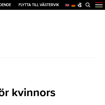
Öppna
OENDE
FLYTTA TILL VÄSTERVIK
menyn
för kvinnors