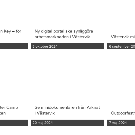
en Key – för
Ny digital portal ska synliggöra
arbetsmarknaden i Västervik
Västervik m
3 oktober 2024
6 september 2
iter Camp
Se minidokumentären från Arknat
kan
i Västervik
Outdoorfesti
20 maj 2024
7 maj 2024