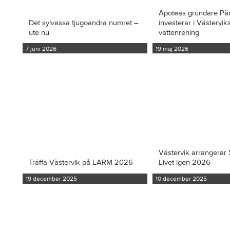
Apoteas grundare Pä
Det sylvassa tjugoandra numret –
investerar i Västervi
ute nu
vattenrening
7 juni 2026
19 maj 2026
Västervik arrangerar S
Träffa Västervik på LARM 2026
Livet igen 2026
19 december 2025
10 december 2025