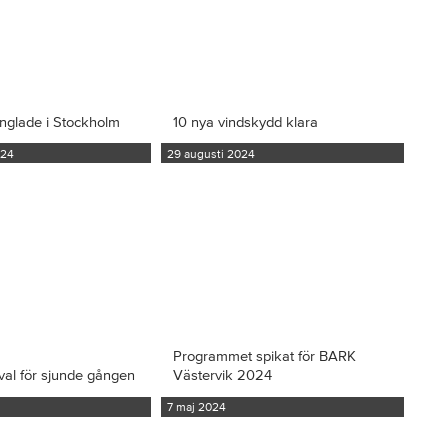
inglade i Stockholm
10 nya vindskydd klara
024
29 augusti 2024
Programmet spikat för BARK
val för sjunde gången
Västervik 2024
7 maj 2024