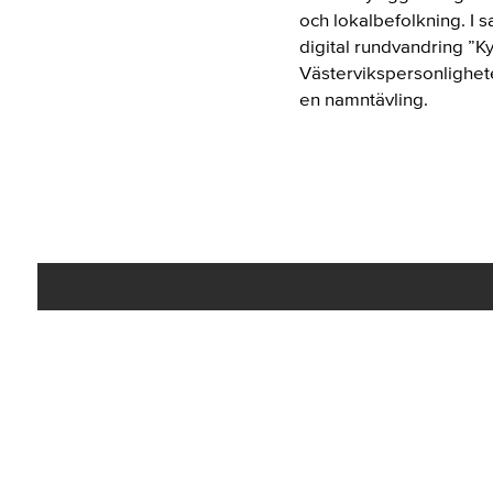
och lokalbefolkning. I
digital rundvandring ”K
Västervikspersonlighete
en namntävling.