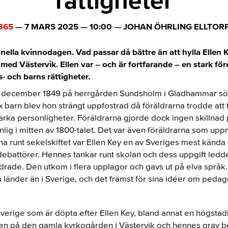
rättigheter
365
—
7 MARS 2025
—
10:00
—
JOHAN ÖHRLING ELLTOR
onella kvinnodagen. Vad passar då bättre än att hylla Ellen
med Västervik. Ellen var – och är fortfarande – en stark för
- och barns rättigheter.
1 december 1849 på herrgården Sundsholm i Gladhammar söd
 barn blev hon strängt uppfostrad då föräldrarna trodde att 
starka personligheter. Föräldrarna gjorde dock ingen skillnad 
lig i mitten av 1800-talet. Det var även föräldrarna som uppm
ena runt sekelskiftet var Ellen Key en av Sveriges mest kä
debattörer. Hennes tankar runt skolan och dess uppgift ledde 
rade. Den utkom i flera upplagor och gavs ut på elva språk. 
 länder än i Sverige, och det främst för sina idéer om pedag
 Sverige som är döpta efter Ellen Key, bland annat en högstad
ven på den gamla kyrkogården i Västervik och hennes grav b