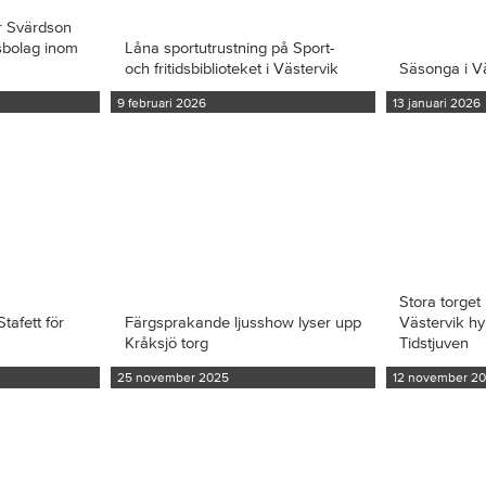
r Svärdson
ksbolag inom
Låna sportutrustning på Sport-
och fritidsbiblioteket i Västervik
Säsonga i V
9 februari 2026
13 januari 2026
Stora torget 
tafett för
Färgsprakande ljusshow lyser upp
Västervik hy
Kråksjö torg
Tidstjuven
25 november 2025
12 november 2