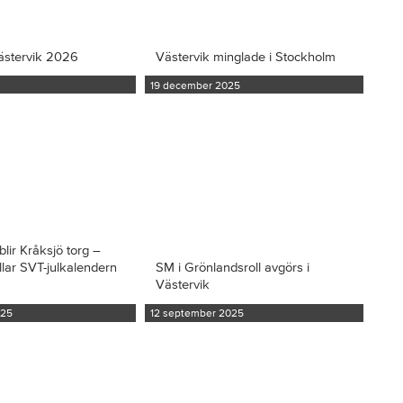
ästervik 2026
Västervik minglade i Stockholm
19 december 2025
blir Kråksjö torg –
llar SVT-julkalendern
SM i Grönlandsroll avgörs i
Västervik
025
12 september 2025