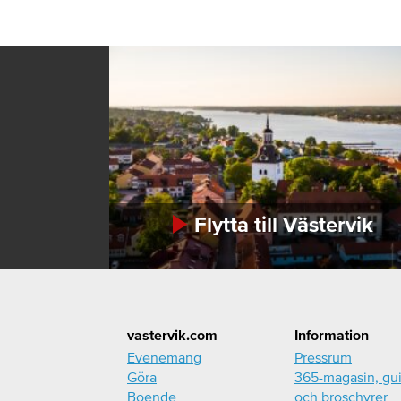
Flytta till Västervik
Footer
vastervik.com
Information
Evenemang
Pressrum
Göra
365-magasin, gu
Boende
och broschyrer