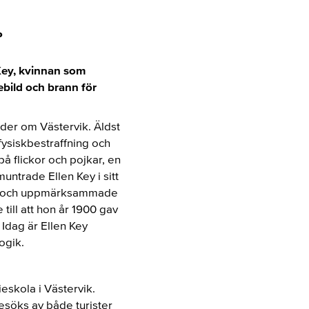
P
 Key, kvinnan som
ebild och brann för
er om Västervik. Äldst
fysiskbestraffning och
på flickor och pojkar, en
untrade Ellen Key i sitt
nda och uppmärksammade
till att hon år 1900 gav
Idag är Ellen Key
ogik.
ieskola i Västervik.
esöks av både turister