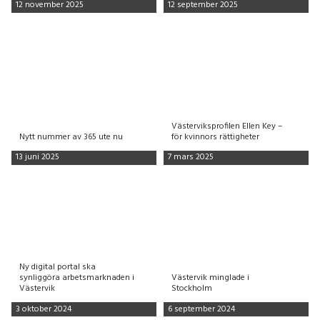
12 november 2025
12 september 2025
Västerviksprofilen Ellen Key –
Nytt nummer av 365 ute nu
för kvinnors rättigheter
13 juni 2025
7 mars 2025
Ny digital portal ska
synliggöra arbetsmarknaden i
Västervik minglade i
Västervik
Stockholm
3 oktober 2024
6 september 2024