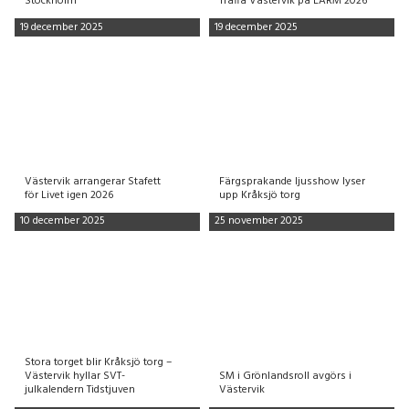
Stockholm
Träffa Västervik på LARM 2026
19 december 2025
19 december 2025
Västervik arrangerar Stafett
Färgsprakande ljusshow lyser
för Livet igen 2026
upp Kråksjö torg
10 december 2025
25 november 2025
Stora torget blir Kråksjö torg –
Västervik hyllar SVT-
SM i Grönlandsroll avgörs i
julkalendern Tidstjuven
Västervik