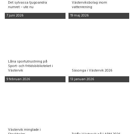
Det sylvassa tjugoandra
Västerviksbolag inom
numret – ute nu
vattenrening
7 juni 2026
19 maj 2026
Låna sportutrustning på
Sport- och fritidsbiblioteket i
Västervik
Säsonga i Västervik 2026
9 februari 2026
13 januari 2026
Västervik minglade i