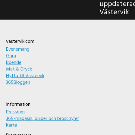
uppdatera
Västervik
Footer
vastervik.com
Evenemang
Göra
Boende
Mat & Dryck
Flytta till Västervik
365Bloggen
Information
Pressrum
365-magasin, guider och broschyrer
Karta