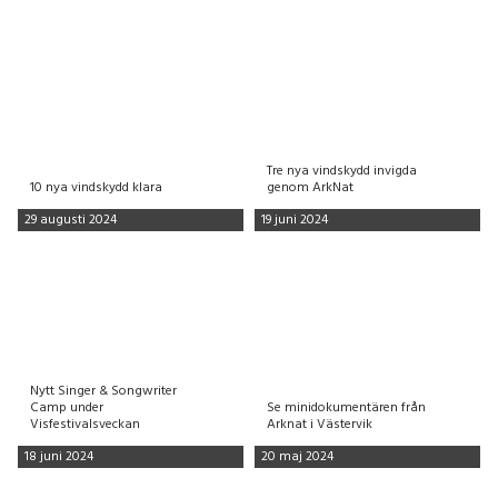
Tre nya vindskydd invigda
10 nya vindskydd klara
genom ArkNat
29 augusti 2024
19 juni 2024
Nytt Singer & Songwriter
Camp under
Se minidokumentären från
Visfestivalsveckan
Arknat i Västervik
18 juni 2024
20 maj 2024