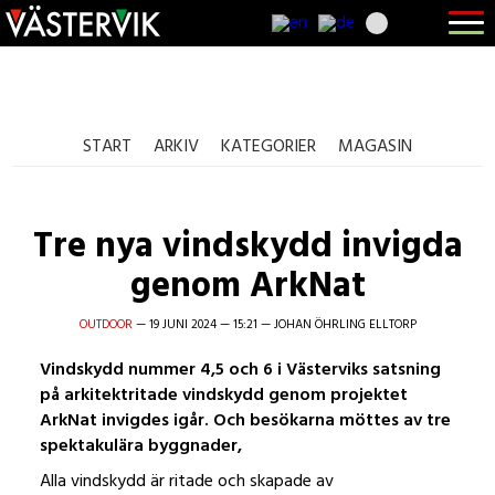
Hoppa
Skip
Hoppa
Öppna
till
to
till
menyn
huvudnavigering
main
sidfot
365 Bloggen
content
START
ARKIV
KATEGORIER
MAGASIN
Tre nya vindskydd invigda
genom ArkNat
OUTDOOR
—
19 JUNI 2024
—
15:21
—
JOHAN ÖHRLING ELLTORP
Vindskydd nummer 4,5 och 6 i Västerviks satsning
på arkitektritade vindskydd genom projektet
ArkNat invigdes igår. Och besökarna möttes av tre
spektakulära byggnader,
Alla vindskydd är ritade och skapade av