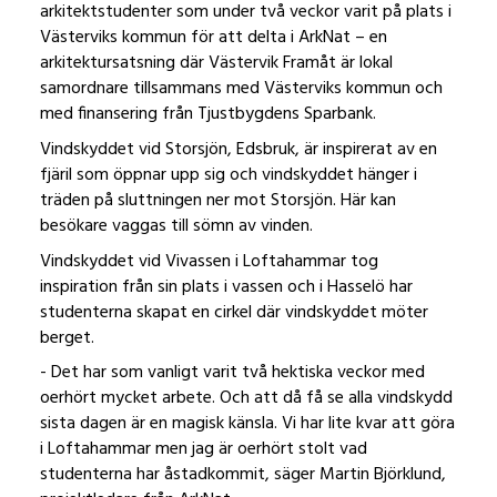
arkitektstudenter som under två veckor varit på plats i
Västerviks kommun för att delta i ArkNat – en
arkitektursatsning där Västervik Framåt är lokal
samordnare tillsammans med Västerviks kommun och
med finansering från Tjustbygdens Sparbank.
Vindskyddet vid Storsjön, Edsbruk, är inspirerat av en
fjäril som öppnar upp sig och vindskyddet hänger i
träden på sluttningen ner mot Storsjön. Här kan
besökare vaggas till sömn av vinden.
Vindskyddet vid Vivassen i Loftahammar tog
inspiration från sin plats i vassen och i Hasselö har
studenterna skapat en cirkel där vindskyddet möter
berget.
- Det har som vanligt varit två hektiska veckor med
oerhört mycket arbete. Och att då få se alla vindskydd
sista dagen är en magisk känsla. Vi har lite kvar att göra
i Loftahammar men jag är oerhört stolt vad
studenterna har åstadkommit, säger Martin Björklund,