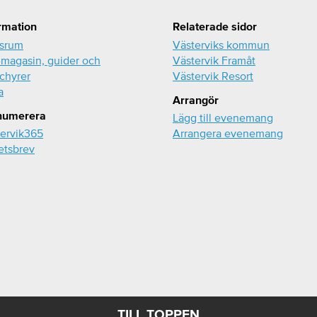
rmation
Relaterade sidor
ssrum
Västerviks kommun
magasin, guider och
Västervik Framåt
chyrer
Västervik Resort
a
Arrangör
numerera
Lägg till evenemang
ervik365
Arrangera evenemang
etsbrev
TILL TOPPEN