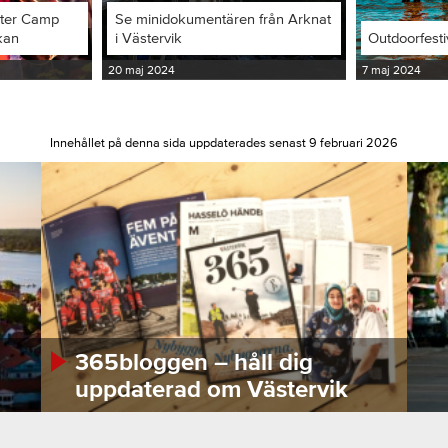
iter Camp
Se minidokumentären från Arknat
kan
i Västervik
Outdoorfesti
20 maj 2024
7 maj 2024
Innehållet på denna sida uppdaterades senast 9 februari 2026
365bloggen – håll dig
uppdaterad om Västervik