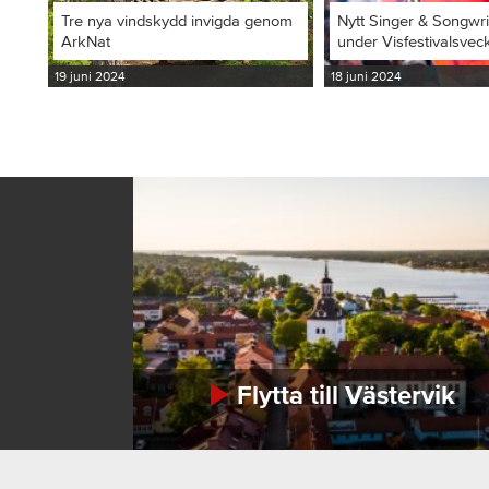
Tre nya vindskydd invigda genom
Nytt Singer & Songwr
ArkNat
under Visfestivalsvec
19 juni 2024
18 juni 2024
Flytta till Västervik