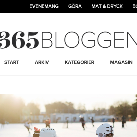
EVENEMANG
GÖRA
MAT & DRYCK
B
365 Bloggen
START
ARKIV
KATEGORIER
MAGASIN