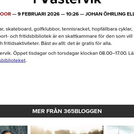
DOOR
—
9 FEBRUARI 2026
—
10:26
—
JOHAN ÖHRLING EL
ar, skateboard, golfklubbor, tennisracket, hopfällbara cyklar
t- och fritidsbibliotek är en skattkammare för den som vill 
ritidsaktiviteter. Bäst av allt: det är gratis för alla.
ervik. Öppet tisdagar och torsdagar klockan 08.00
–
17.00. L
dsbiblioteket
.
MER FRÅN 365BLOGGEN