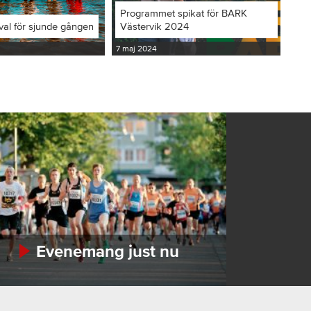
Programmet spikat för BARK
val för sjunde gången
Västervik 2024
7 maj 2024
Evenemang just nu