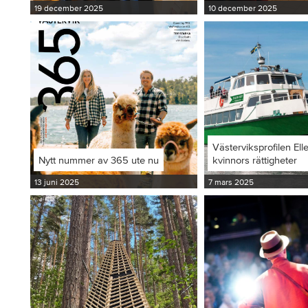
19 december 2025
10 december 2025
Västerviksprofilen Ell
Nytt nummer av 365 ute nu
kvinnors rättigheter
13 juni 2025
7 mars 2025