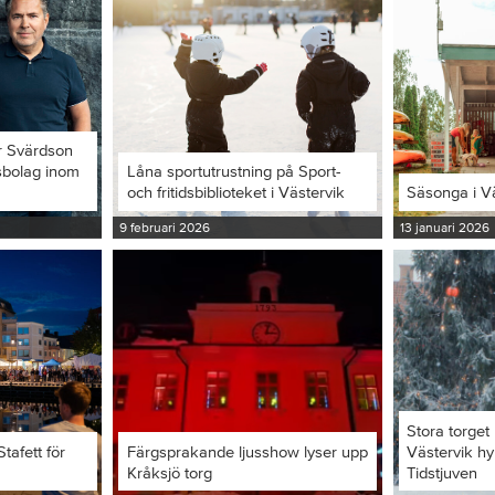
r Svärdson
ksbolag inom
Låna sportutrustning på Sport-
och fritidsbiblioteket i Västervik
Säsonga i V
9 februari 2026
13 januari 2026
Stora torget 
tafett för
Färgsprakande ljusshow lyser upp
Västervik hy
Kråksjö torg
Tidstjuven