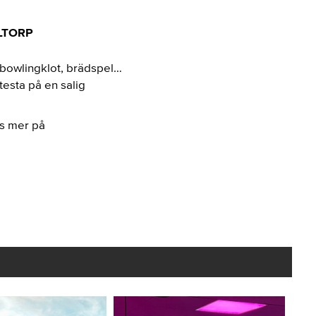
LTORP
, bowlingklot, brädspel…
testa på en salig
äs mer på