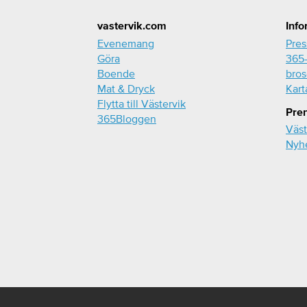
Footer
vastervik.com
Info
Evenemang
Pre
Göra
365-
Boende
bros
Mat & Dryck
Kart
Flytta till Västervik
Pre
365Bloggen
Väst
Nyh