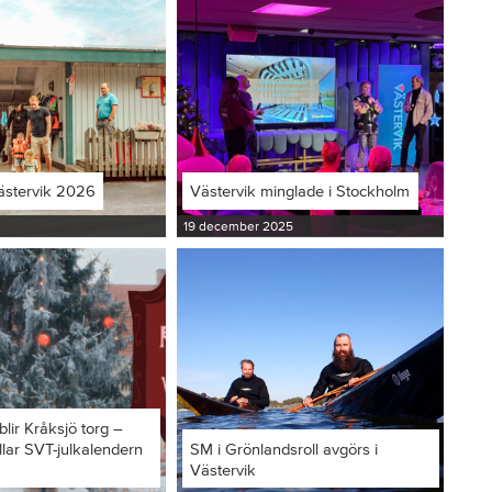
ästervik 2026
Västervik minglade i Stockholm
19 december 2025
blir Kråksjö torg –
llar SVT-julkalendern
SM i Grönlandsroll avgörs i
Västervik