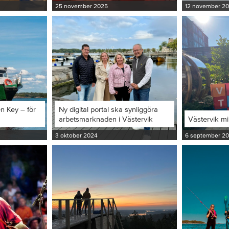
25 november 2025
12 november 2
en Key – för
Ny digital portal ska synliggöra
arbetsmarknaden i Västervik
Västervik m
3 oktober 2024
6 september 2