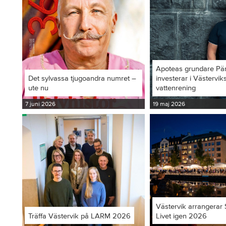
Apoteas grundare Pä
Det sylvassa tjugoandra numret –
investerar i Västervi
ute nu
vattenrening
7 juni 2026
19 maj 2026
Västervik arrangerar S
Träffa Västervik på LARM 2026
Livet igen 2026