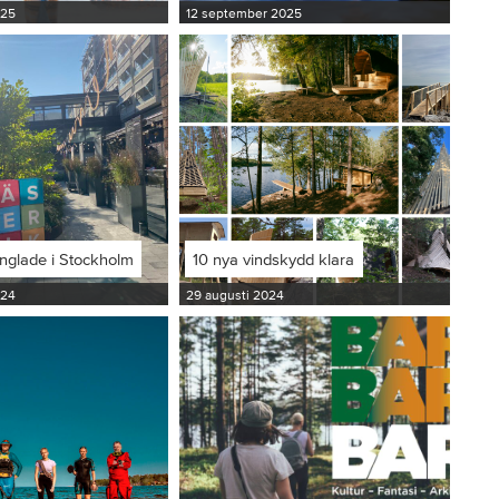
025
12 september 2025
inglade i Stockholm
10 nya vindskydd klara
024
29 augusti 2024