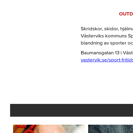
OUT
Skridskor, skidor, hjälm
Västerviks kommuns Spor
blandning av sporter och f
Baumansgatan 13 i Väst
vastervik.se/sport-friti