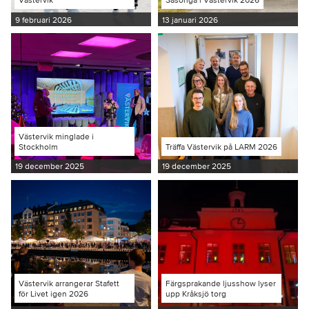
9 februari 2026
13 januari 2026
Västervik minglade i
Stockholm
Träffa Västervik på LARM 2026
19 december 2025
19 december 2025
Västervik arrangerar Stafett
Färgsprakande ljusshow lyser
för Livet igen 2026
upp Kråksjö torg