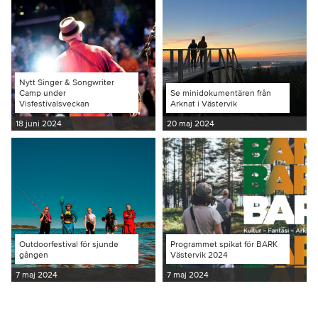
Nytt Singer & Songwriter
Camp under
Se minidokumentären från
Visfestivalsveckan
Arknat i Västervik
18 juni 2024
20 maj 2024
Outdoorfestival för sjunde
Programmet spikat för BARK
gången
Västervik 2024
7 maj 2024
7 maj 2024