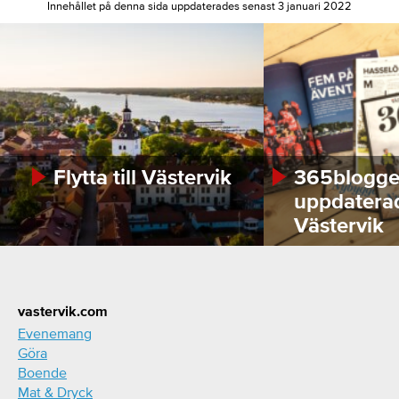
Innehållet på denna sida uppdaterades senast 3 januari 2022
Flytta till Västervik
365bloggen
uppdatera
Västervik
Footer
vastervik.com
Evenemang
Göra
Boende
Mat & Dryck