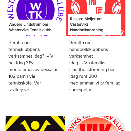
Rickard Meijer om
Anders Lindström om
Västerviks
Westerviks Tennisklubb
Handbollsförening
Berätta om
Berätta om
tennisklubbens
handbollsklubbens
verksamhet idag? – Vi
verksamhet
har idag 315
idag. - Västerviks
medlemmar, av dessa är
Handbollsförening har
102 barn i vår
idag runt 200
tennisskola. Vår
medlemmar, vi är fem lag
tävlingsve...
som spelar...