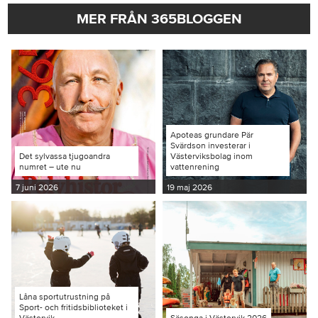
MER FRÅN 365BLOGGEN
Apoteas grundare Pär
Svärdson investerar i
Det sylvassa tjugoandra
Västerviksbolag inom
numret – ute nu
vattenrening
7 juni 2026
19 maj 2026
Låna sportutrustning på
Sport- och fritidsbiblioteket i
Västervik
Säsonga i Västervik 2026