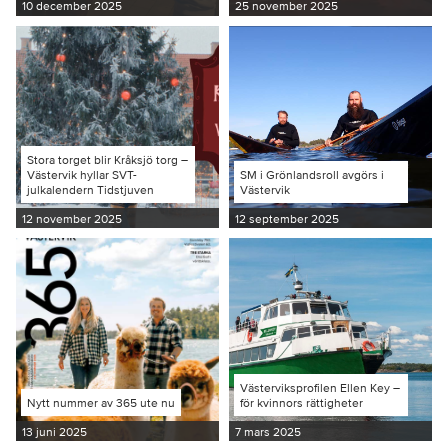
10 december 2025
25 november 2025
Stora torget blir Kråksjö torg –
Västervik hyllar SVT-
SM i Grönlandsroll avgörs i
julkalendern Tidstjuven
Västervik
12 november 2025
12 september 2025
Västerviksprofilen Ellen Key –
Nytt nummer av 365 ute nu
för kvinnors rättigheter
13 juni 2025
7 mars 2025