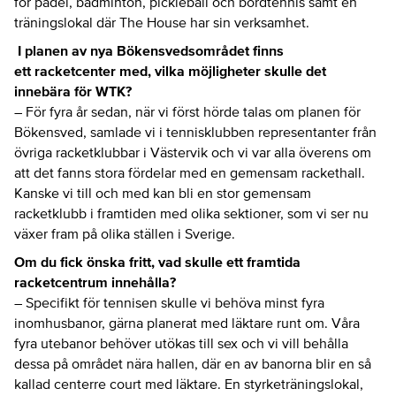
för padel, badminton, pickleball och bordtennis samt en
träningslokal där The House har sin verksamhet.
I planen av nya Bökensvedsområdet finns
ett racketcenter med, vilka möjligheter skulle det
innebära för WTK?
–
För fyra år sedan, när vi först hörde talas om planen för
Bökensved, samlade vi i tennisklubben representanter från
övriga racketklubbar i Västervik och vi var alla överens om
att det fanns stora fördelar med en gemensam rackethall.
Kanske vi till och med kan bli en stor gemensam
racketklubb i framtiden med olika sektioner, som vi ser nu
växer fram på olika ställen i Sverige.
Om du fick önska fritt, vad skulle ett framtida
racketcentrum innehålla?
–
Specifikt för tennisen skulle vi behöva minst fyra
inomhusbanor, gärna planerat med läktare runt om. Våra
fyra utebanor behöver utökas till sex och vi vill behålla
dessa på området nära hallen, där en av banorna blir en så
kallad cent
er
re
court med läktare. En styrketräningslokal,