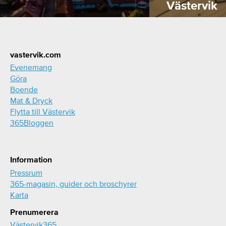
Västervik
Footer
vastervik.com
Evenemang
Göra
Boende
Mat & Dryck
Flytta till Västervik
365Bloggen
Information
Pressrum
365-magasin, guider och broschyrer
Karta
Prenumerera
Västervik365