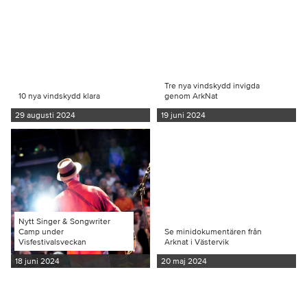
Tre nya vindskydd invigda
10 nya vindskydd klara
genom ArkNat
29 augusti 2024
19 juni 2024
Nytt Singer & Songwriter
Camp under
Se minidokumentären från
Visfestivalsveckan
Arknat i Västervik
18 juni 2024
20 maj 2024