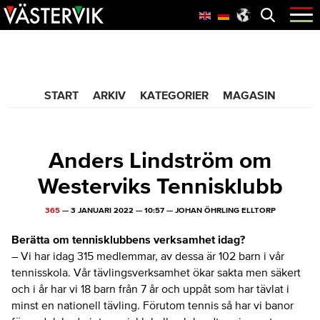
Hoppa
Skip
Hoppa
Öppna
menyn
till
to
till
huvudnavigering
main
sidfot
365 Bloggen
content
START
ARKIV
KATEGORIER
MAGASIN
Anders Lindström om
Westerviks Tennisklubb
365
—
3 JANUARI 2022
—
10:57
—
JOHAN ÖHRLING ELLTORP
Berätta om tennisklubbens verksamhet idag?
–
Vi har idag 315 medlemmar, av dessa är 102 barn i vår
tennisskola. Vår tävlingsverksamhet ökar sakta men säkert
och i år har vi 18 barn från 7 år och uppåt som har tävlat i
minst en nationell tävling. Förutom tennis så har vi banor