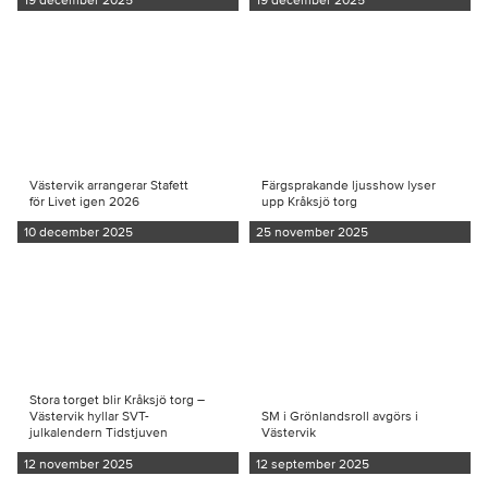
Västervik arrangerar Stafett
Färgsprakande ljusshow lyser
för Livet igen 2026
upp Kråksjö torg
10 december 2025
25 november 2025
Stora torget blir Kråksjö torg –
Västervik hyllar SVT-
SM i Grönlandsroll avgörs i
julkalendern Tidstjuven
Västervik
12 november 2025
12 september 2025