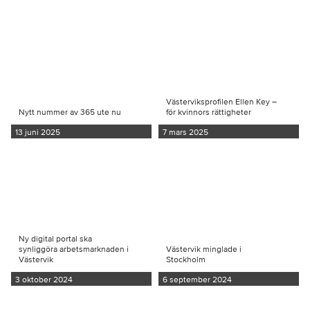
Västerviksprofilen Ellen Key –
Nytt nummer av 365 ute nu
för kvinnors rättigheter
13 juni 2025
7 mars 2025
Ny digital portal ska
synliggöra arbetsmarknaden i
Västervik minglade i
Västervik
Stockholm
3 oktober 2024
6 september 2024