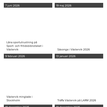
7 juni 2026
19 maj 2026
Låna sportutrustning på
Sport- och fritidsbiblioteket i
Västervik
Säsonga i Västervik 2026
9 februari 2026
13 januari 2026
Västervik minglade i
Stockholm
Träffa Västervik på LARM 2026
19 december 2025
19 december 2025