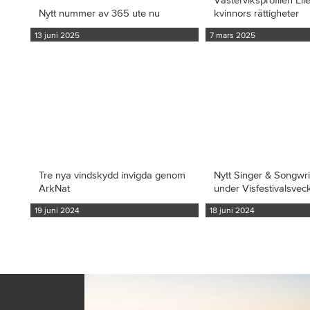
Nytt nummer av 365 ute nu
kvinnors rättigheter
13 juni 2025
7 mars 2025
Tre nya vindskydd invigda genom
Nytt Singer & Songwr
ArkNat
under Visfestivalsvec
19 juni 2024
18 juni 2024