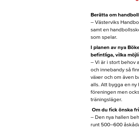
Berätta om handbol
–
Västerviks Handbol
samt en handbollssko
som spelar.
I planen av nya Bök
befintliga, vilka mö
–
Vi är i stort behov a
och innebandy så fin
växer och om även bas
alls. Att bygga en ny
föreningen men ocks
träningsläger.
Om du fick önska frit
–
Den nya hallen beh
runt 500
–
600 åskåda