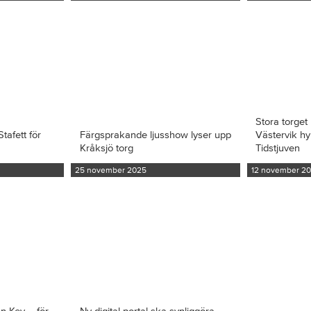
Stora torget 
tafett för
Färgsprakande ljusshow lyser upp
Västervik hy
Kråksjö torg
Tidstjuven
25 november 2025
12 november 2
en Key – för
Ny digital portal ska synliggöra