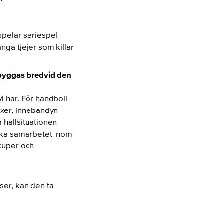
spelar seriespel
nga tjejer som killar
 byggas bredvid den
vi har. För handboll
äxer, innebandyn
 hallsituationen
 öka samarbetet inom
cuper och
er, kan den ta