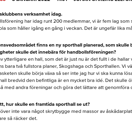
lsklubbens verksamhet idag.
lsförening har idag runt 200 medlemmar, vi är fem lag som 
la som håller igång en gång i veckan. Det är ungefär lika må
ensvedsområdet finns en ny sporthall planerad, som skulle
jligheter skulle det innebära för handbollsföreningen?
v ytterligare en hall, som det är just nu är det fullt i d
e
hallar 
ns bara två fullstora planer, Skogshaga och Sporthallen. Vi v
keten skulle börja växa så ser inte jag hur vi ska kunna lösa
 hall bredvid den befintliga är en mycket bra idé. Det skulle
å med andra föreningar och göra det lättare att genomföra 
t, hur skulle en framtida sporthall se ut?
över inte vara något skrytbygge med massor av åskådarplats
re så räcker det.