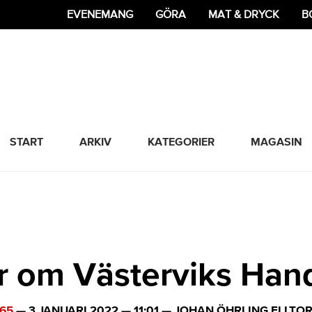
EVENEMANG
GÖRA
MAT & DRYCK
B
365 Bloggen
START
ARKIV
KATEGORIER
MAGASIN
r om Västerviks Han
65
—
3 JANUARI 2022
—
11:01
—
JOHAN ÖHRLING ELLTO