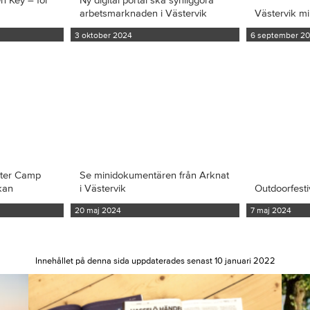
arbetsmarknaden i Västervik
Västervik m
3 oktober 2024
6 september 2
iter Camp
Se minidokumentären från Arknat
kan
i Västervik
Outdoorfesti
20 maj 2024
7 maj 2024
Innehållet på denna sida uppdaterades senast 10 januari 2022