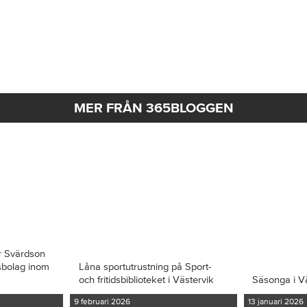
MER FRÅN 365BLOGGEN
r Svärdson
ksbolag inom
Låna sportutrustning på Sport-
och fritidsbiblioteket i Västervik
Säsonga i V
9 februari 2026
13 januari 2026