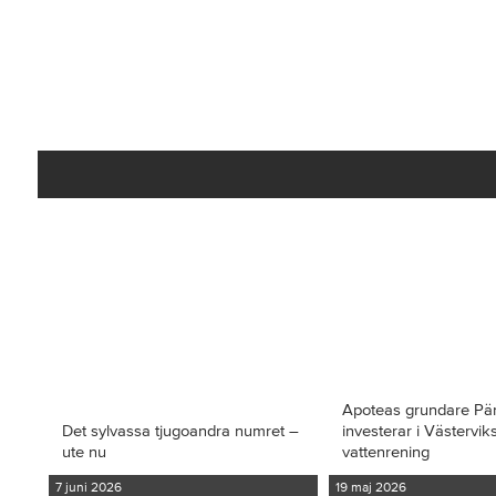
Apoteas grundare Pä
Det sylvassa tjugoandra numret –
investerar i Västervi
ute nu
vattenrening
7 juni 2026
19 maj 2026