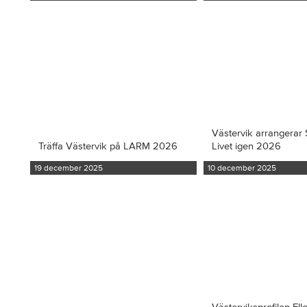
Västervik arrangerar S
Träffa Västervik på LARM 2026
Livet igen 2026
19 december 2025
10 december 2025
Västerviksprofilen Ell