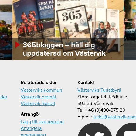
365bloggen – håll dig
uppdaterad om Västervik
Relaterade sidor
Kontakt
Västerviks kommun
Västerviks Turistbyrå
ider
Västervik Framåt
Stora torget 4, Rådhuset
Västervik Resort
593 33 Västervik
Tel: +46 (0)490-875 20
Arrangör
E-post:
turist@vastervik.co
Lägg till evenemang
Arrangera
evenemang