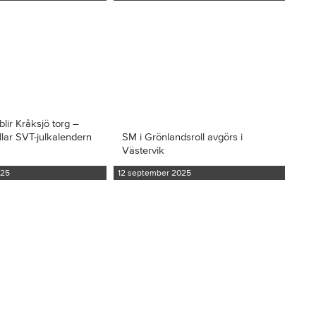
blir Kråksjö torg –
llar SVT-julkalendern
SM i Grönlandsroll avgörs i
Västervik
025
12 september 2025