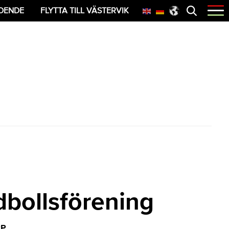
Öppna
OENDE
FLYTTA TILL VÄSTERVIK
menyn
dbollsförening
RP