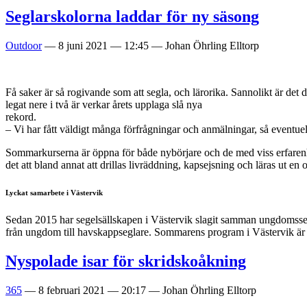
Seglarskolorna laddar för ny säsong
Outdoor
—
8 juni 2021
—
12:45
—
Johan Öhrling Elltorp
Få saker är så rogivande som att segla, och lärorika. Sannolikt är det
legat nere i två är verkar årets upplaga slå nya
rekord.
– Vi har fått väldigt många förfrågningar och anmälningar, så eventue
Sommarkurserna är öppna för både nybörjare och de med viss erfarenhet
det att bland annat att drillas livräddning, kapsejsning och läras ut
Lyckat samarbete i Västervik
Sedan 2015 har segelsällskapen i Västervik slagit samman ungdomssektio
från ungdom till havskappseglare. Sommarens program i Västervik är 
Nyspolade isar för skridskoåkning
365
—
8 februari 2021
—
20:17
—
Johan Öhrling Elltorp