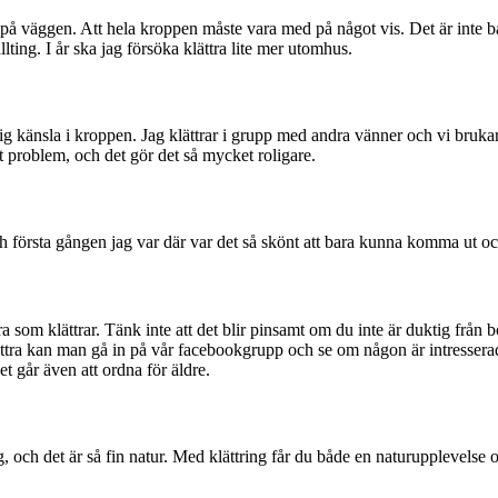
 på väggen. Att hela kroppen måste vara med på något vis. Det är inte b
ting. I år ska jag försöka klättra lite mer utomhus.
ärlig känsla i kroppen. Jag klättrar i grupp med andra vänner och vi bruk
t problem, och det gör det så mycket roligare.
 och första gången jag var där var det så skönt att bara kunna komma ut o
andra som klättrar. Tänk inte att det blir pinsamt om du inte är duktig från
lättra kan man gå in på vår facebookgrupp och se om någon är intresser
 går även att ordna för äldre.
och det är så fin natur. Med klättring får du både en naturupplevelse 