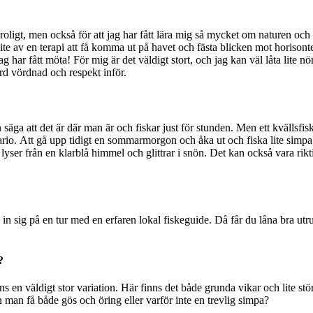
 roligt, men ocks
å för att jag har få
tt l
ä
ra mig s
å
mycket om naturen och o
ite av en terapi att f
å
komma ut p
å
havet och f
ä
sta blicken mot horisonte
jag har få
tt möta! F
ö
r mig
ä
r det v
ä
ldigt stort, och jag kan v
äl lå
ta lite n
ö
rd v
ördnad och respekt infö
r.
n sä
ga att det
är dä
r man
ä
r och fiskar just för stunden. Men ett kv
ällsfi
ario. Att g
å
upp tidigt en sommarmorgon och
å
ka ut och fiska lite simpa 
 lyser fr
å
n en klarbl
å
himmel och glittrar i snön. Det kan ocks
å
vara rikt
oka in sig på en tur med en erfaren lokal fiskeguide. Då får du låna bra ut
?
nns en v
äldig
t stor variation. H
ä
r finns det b
å
de grunda vikar och lite stö
n man f
å bå
de g
ös och öring eller varför inte en trevlig simpa?