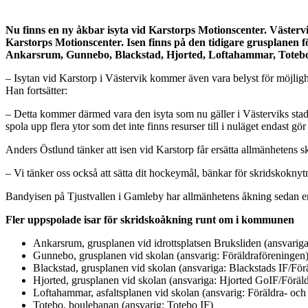
Nu finns en ny åkbar isyta vid Karstorps Motionscenter. Väste
Karstorps Motionscenter. Isen finns på den tidigare grusplanen f
Ankarsrum, Gunnebo, Blackstad, Hjorted, Loftahammar, Toteb
– Isytan vid Karstorp i Västervik kommer även vara belyst för möjligh
Han fortsätter:
– Detta kommer därmed vara den isyta som nu gäller i Västerviks stad då 
spola upp flera ytor som det inte finns resurser till i nuläget endast gör
Anders Östlund tänker att isen vid Karstorp får ersätta allmänhetens
– Vi tänker oss också att sätta dit hockeymål, bänkar för skridskoknytnin
Bandyisen på Tjustvallen i Gamleby har allmänhetens åkning sedan en d
Fler uppspolade isar för skridskoåkning runt om i kommunen
Ankarsrum, grusplanen vid idrottsplatsen Bruksliden (ansvarig
Gunnebo, grusplanen vid skolan (ansvarig: Föräldraföreningen
Blackstad, grusplanen vid skolan (ansvariga: Blackstads IF/För
Hjorted, grusplanen vid skolan (ansvariga: Hjorted GoIF/Föräl
Loftahammar, asfaltsplanen vid skolan (ansvarig: Föräldra- och
Totebo, boulebanan (ansvarig: Totebo IF)