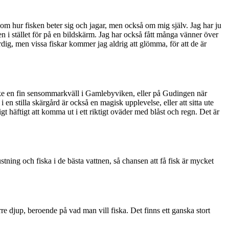
m hur fisken beter sig och jagar, men ocks
å
om mig sj
ä
lv. Jag har ju
n i st
ället fö
r på en bildskärm. Jag har ocks
å få
tt m
å
nga v
änner över
rdig, men vissa fiskar kommer jag aldrig att glömma, f
ör att de är
ske en fin sensommarkväll i Gamlebyviken, eller på
Gudingen n
är
i en stilla sk
ärgå
rd är ocks
å
en magisk upplevelse, eller att sitta ute
igt h
ä
ftigt att komma ut i ett riktigt ov
ä
der med blåst och regn. Det
är
rustning och fiska i de bästa vattnen, så chansen att få fisk är mycket
rre djup, beroende p
å
vad man vill fiska. Det finns ett ganska stort