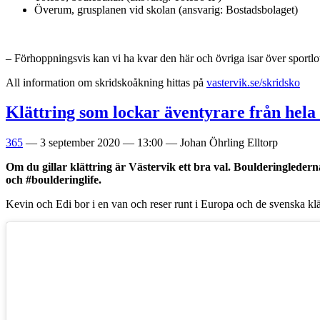
Överum, grusplanen vid skolan (ansvarig: Bostadsbolaget)
– Förhoppningsvis kan vi ha kvar den här och övriga isar över sport
All information om skridskoåkning hittas på
vastervik.se/skridsko
Klättring som lockar äventyrare från hela
365
—
3 september 2020
—
13:00
—
Johan Öhrling Elltorp
Om du gillar klättring är Västervik ett bra val. Boulderingledern
och #boulderinglife.
Kevin och Edi bor i en van och reser runt i Europa och de svenska kl