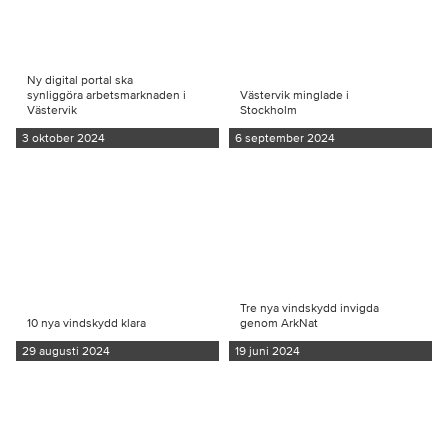
Ny digital portal ska
synliggöra arbetsmarknaden i
Västervik minglade i
Västervik
Stockholm
3 oktober 2024
6 september 2024
Tre nya vindskydd invigda
10 nya vindskydd klara
genom ArkNat
29 augusti 2024
19 juni 2024