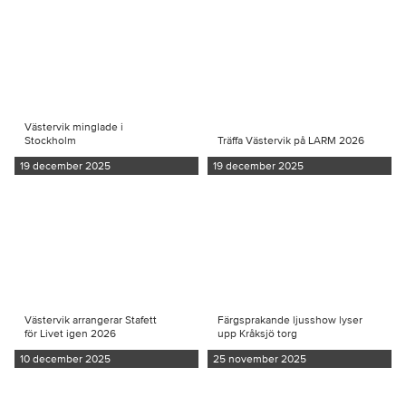
Västervik minglade i
Stockholm
Träffa Västervik på LARM 2026
19 december 2025
19 december 2025
Västervik arrangerar Stafett
Färgsprakande ljusshow lyser
för Livet igen 2026
upp Kråksjö torg
10 december 2025
25 november 2025