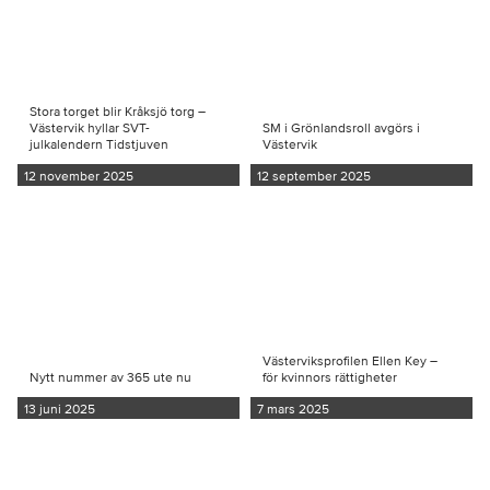
Stora torget blir Kråksjö torg –
Västervik hyllar SVT-
SM i Grönlandsroll avgörs i
julkalendern Tidstjuven
Västervik
12 november 2025
12 september 2025
Västerviksprofilen Ellen Key –
Nytt nummer av 365 ute nu
för kvinnors rättigheter
13 juni 2025
7 mars 2025