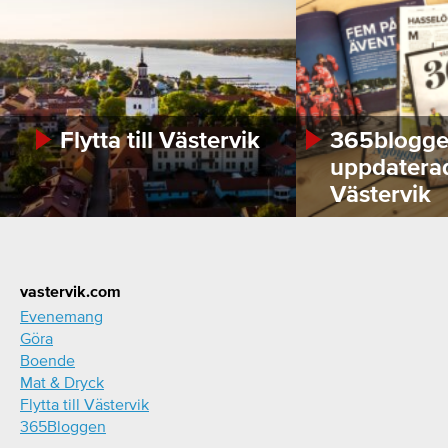
Flytta till Västervik
365bloggen
uppdatera
Västervik
Footer
vastervik.com
Evenemang
Göra
Boende
Mat & Dryck
Flytta till Västervik
365Bloggen