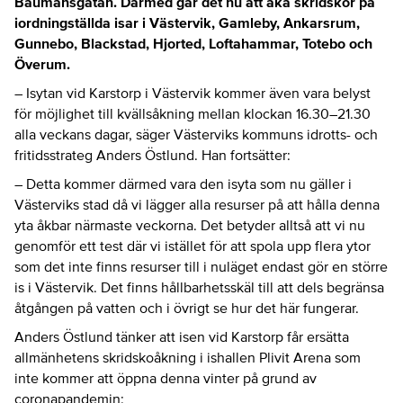
Baumansgatan. Därmed går det nu att åka skridskor på
iordningställda isar i Västervik, Gamleby, Ankarsrum,
Gunnebo, Blackstad, Hjorted, Loftahammar, Totebo och
Överum.
– Isytan vid Karstorp i Västervik kommer även vara belyst
för möjlighet till kvällsåkning mellan klockan 16.30–21.30
alla veckans dagar, säger Västerviks kommuns idrotts- och
fritidsstrateg Anders Östlund. Han fortsätter:
– Detta kommer därmed vara den isyta som nu gäller i
Västerviks stad då vi lägger alla resurser på att hålla denna
yta åkbar närmaste veckorna. Det betyder alltså att vi nu
genomför ett test där vi istället för att spola upp flera ytor
som det inte finns resurser till i nuläget endast gör en större
is i Västervik. Det finns hållbarhetsskäl till att dels begränsa
åtgången på vatten och i övrigt se hur det här fungerar.
Anders Östlund tänker att isen vid Karstorp får ersätta
allmänhetens skridskoåkning i ishallen Plivit Arena som
inte kommer att öppna denna vinter på grund av
coronapandemin: