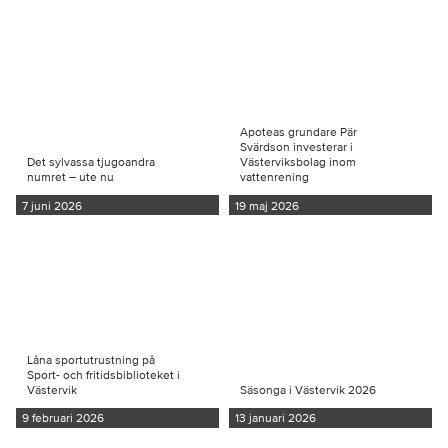
Apoteas grundare Pär
Svärdson investerar i
Det sylvassa tjugoandra
Västerviksbolag inom
numret – ute nu
vattenrening
7 juni 2026
19 maj 2026
Låna sportutrustning på
Sport- och fritidsbiblioteket i
Västervik
Säsonga i Västervik 2026
9 februari 2026
13 januari 2026