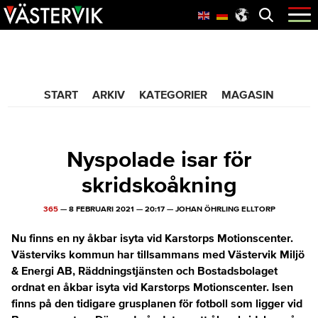
Hoppa
Skip
Hoppa
Öppna
menyn
till
to
till
huvudnavigering
main
sidfot
365 Bloggen
content
START
ARKIV
KATEGORIER
MAGASIN
Nyspolade isar för
skridskoåkning
365
—
8 FEBRUARI 2021
—
20:17
—
JOHAN ÖHRLING ELLTORP
Nu finns en ny åkbar isyta vid Karstorps Motionscenter.
Västerviks kommun har tillsammans med Västervik Miljö
& Energi AB, Räddningstjänsten och Bostadsbolaget
ordnat en åkbar isyta vid Karstorps Motionscenter. Isen
finns på den tidigare grusplanen för fotboll som ligger vid