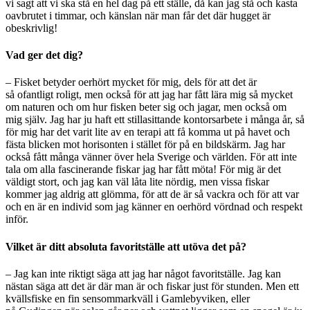
vi sagt att vi ska st
å
en hel dag p
å
ett st
ä
lle, d
å
kan jag st
å
och kasta
oavbrutet i timmar, och känslan n
ä
r man f
år det där hugget är
obeskrivlig!
Vad ger det dig?
– Fisket betyder oerh
ört mycket fö
r mig, dels f
ör att det är
så
ofantligt roligt, men ocks
å för att jag har få
tt l
ä
ra mig s
å
mycket
om naturen och om hur fisken beter sig och jagar, men ocks
å
om
mig sj
ä
lv. Jag har ju haft ett stillasittande kontorsarbete i m
å
nga
år, så
för
mig har det varit lite av en terapi att f
å
komma ut p
å
havet och
f
ä
sta blicken mot horisonten i st
ället fö
r på en bildskärm. Jag har
ocks
å få
tt m
å
nga v
änner över hela Sverige och världen.
F
ör att inte
tala om alla fascinerande fiskar jag har få
tt möta! F
ö
r mig
ä
r det
v
ä
ldigt stort, och jag kan v
äl lå
ta lite n
ö
rdig, men vissa fiskar
kommer jag aldrig att glömma, f
ör att de är så
vackra och för att var
och en
ä
r en individ som jag k
ä
nner en oerhörd v
ördnad och respekt
infö
r.
Vilket
ä
r ditt absoluta favoritst
ä
lle att utöva det p
å
?
– Jag kan inte riktigt s
ä
ga att jag har n
å
got favoritst
ä
lle. Jag kan
n
ästan sä
ga att det
är dä
r man
ä
r och fiskar just för stunden. Men ett
kv
ällsfiske en fin sensommarkväll i Gamlebyviken, eller