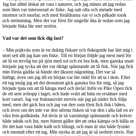
Jag har alltid
ä
lskat att vara i naturen, och jag minns att jag redan
som liten var intresserad av fiske. Jag satt ofta och metade med
mormor och morfar, och med föräldrarna var vi och pilkade torsk
och strömming. Men det var f
ö
rst f
ö
r ungef
är å
tta
å
r sedan som jag
började fiska lite mer seriöst.
Vad var det som fick dig fast?
– Min pojkv
än som ä
r en duktig fiskare och fiskeguide har l
ä
rt mig i
stort sett allt jag kan om fiske. Till en början f
öljde jag mest med för
att få
en trevlig tur p
å sjö
n med sol och en bra bok, men ganska snart
började jag tycka att det var riktigt sp
ä
nnande att f
å fisk.
N
ä
r jag fick
min första g
ä
dda s
å hä
nde det liksom n
å
gonting. Det var så
häftigt,
ä
ven om jag till en början var lite r
ädd för att ta i dem. Efter
ett tag inså
g jag att det dessutom gick ganska bra för mig, s
å
jag
började tjata om att f
å hä
nga med och t
ävla
! Inför en Pike Open fick
de ett sent avhopp i laget, och hade sv
å
rt att hitta en ers
ättare med
kort varsel.
Jag var fruktansv
ärt nervö
s när jag p
å nå
der fick följa
med, men det gick bra och jag var den som först fick fisk i b
å
ten,
och även om det inte var den st
örsta fisken så var den i alla fall en av
våra fem godkända. Att tävla är så
vansinnigt sp
ä
nnande och kr
ä
ver
både taktik och list, men främst g
ä
ller det att orka k
ä
mpa och h
å
lla ut
för det kan vara b
å
de kallt och bl
å
sigt, och man
ä
r slut b
å
de fysiskt
och mentalt efter ett tag. Min styrka
ä
r att jag
är så
oerhört envis. Har