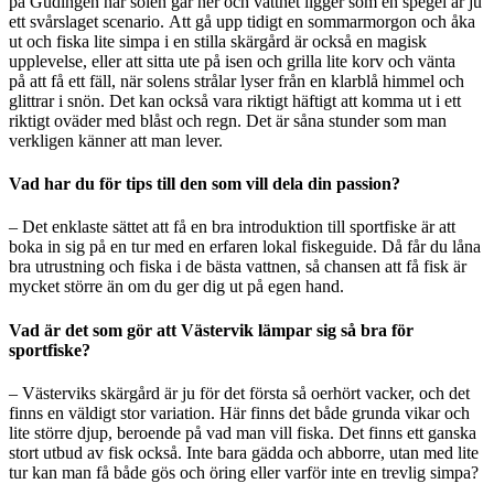
på
Gudingen n
är solen gå
r ner och vattnet ligger som en spegel
ä
r ju
ett sv
å
rslaget scenario. Att g
å
upp tidigt en sommarmorgon och
å
ka
ut och fiska lite simpa i en stilla sk
ärgå
rd är ocks
å
en magisk
upplevelse, eller att sitta ute p
å
isen och grilla lite korv och v
ä
nta
p
å
att f
å
ett f
ä
ll, n
är solens strå
lar lyser fr
å
n en klarbl
å
himmel och
glittrar i snön. Det kan ocks
å
vara riktigt h
ä
ftigt att komma ut i ett
riktigt ov
ä
der med blåst och regn. Det
är så
na stunder som man
verkligen k
ä
nner att man lever.
Vad har du för tips till den som vill dela din passion?
– Det enklaste sättet att få en bra introduktion till sportfiske är att
boka in sig på en tur med en erfaren lokal fiskeguide. Då får du låna
bra utrustning och fiska i de bästa vattnen, så chansen att få fisk är
mycket större
än om du ger dig ut på egen hand.
Vad
är det som gör att Västervik lä
mpar sig s
å bra fö
r
sportfiske?
– Västerviks skärg
å
rd är ju för det f
örsta så
oerhört vacker, och det
finns en v
äldig
t stor variation. H
ä
r finns det b
å
de grunda vikar och
lite större djup, beroende p
å
vad man vill fiska. Det finns ett ganska
stort utbud av fisk ocks
å
. Inte bara g
ä
dda och abborre, utan med lite
tur kan man f
å bå
de g
ös och öring eller varför inte en trevlig simpa?