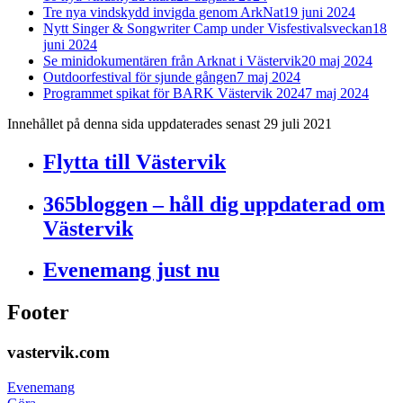
Tre nya vindskydd invigda genom ArkNat
19 juni 2024
Nytt Singer & Songwriter Camp under Visfestivalsveckan
18
juni 2024
Se minidokumentären från Arknat i Västervik
20 maj 2024
Outdoorfestival för sjunde gången
7 maj 2024
Programmet spikat för BARK Västervik 2024
7 maj 2024
Innehållet på denna sida uppdaterades senast 29 juli 2021
Flytta till Västervik
365bloggen – håll dig uppdaterad om
Västervik
Evenemang just nu
Footer
vastervik.com
Evenemang