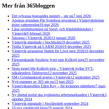
Mer från 365bloggen
Det sylvassa tjugoandra numret – ute nu
7 juni 2026
Apoteas grundare Pär Svärdson investerar i Västerviksbolag
inom vattenrening
19 maj 2026
Låna sportutrustning på Sport- och fritidsbiblioteket i
Västervik
9 februari 2026
Säsonga i Västervik 2026
13 januari 2026
Västervik minglade i Stockholm
19 december 2025
Träffa Västervik på LARM 2026
19 december 2025
Västervik arrangerar Stafett för Livet igen 2026
10 december
2025
Färgsprakande ljusshow lyser upp Kråksjö torg
25 november
2025
Stora torget blir Kråksjö torg – Västervik hyllar SVT-
julkalendern Tidstjuven
12 november 2025
SM i Grönlandsroll avgörs i Västervik
12 september 2025
Nytt nummer av 365 ute nu
13 juni 2025
Västerviksprofilen Ellen Key – för kvinnors rättigheter
7 mars
2025
Ny digital portal ska synliggöra arbetsmarknaden i Västervik
3
oktober 2024
Västervik minglade i Stockholm
6 september 2024
10 nya vindskydd klara
29 augusti 2024