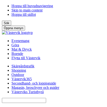
Hoppa till huvudnavigering
Skip to main content
Hoppa till sidfot
Sök
Öppna menyn
Evenemang
Göra
Mat & Dryck
Boende
Flytta till Västervik
Skärgårdstrafik
Shopping
Outdoor
Västervik365
Secondhand- och loppisguide
Magasin, broschyrer och guider
Västerviks Turistbyrå