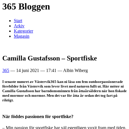
365 Bloggen
Start
Arkiv
Kategorier
Magasin
Camilla Gustafsson – Sportfiske
365
—
14 juni 2021
—
17:41
—
Albin Wiberg
I senaste numret av Västervik365 kan ni läsa om fem outdoorpassionerade
förebilder från Västervik som lever livet med naturen fullt ut. Här möter ni
Camilla Gustafsson har barndomsminnen från åttaårsåldern när hon fiskade
med mormor och mormor. Men det var för åtta år sedan det tog fart på
riktigt.
När f
ö
ddes passionen f
ö
r sportfiske?
– Min passion f
ö
r sportfiske har väl egentligen vuxit fram med tiden.