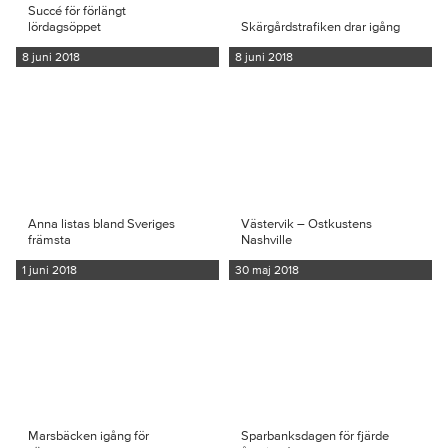
Succé för förlängt
lördagsöppet
Skärgårdstrafiken drar igång
8 juni 2018
8 juni 2018
Anna listas bland Sveriges
Västervik – Ostkustens
främsta
Nashville
1 juni 2018
30 maj 2018
Marsbäcken igång för
Sparbanksdagen för fjärde