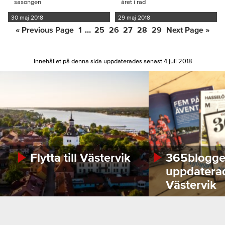
säsongen
året i rad
30 maj 2018
29 maj 2018
Go
Go
Interim
Go
Go
Go
Go
Go
Go
«
Previous Page
1
…
25
26
27
28
29
Next Page »
to
to
pages
to
to
to
to
to
to
page
omitted
page
page
page
page
page
Innehållet på denna sida uppdaterades senast 4 juli 2018
Flytta till Västervik
365bloggen
uppdatera
Västervik