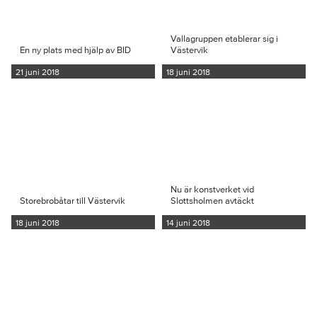
Vallagruppen etablerar sig i
En ny plats med hjälp av BID
Västervik
21 juni 2018
18 juni 2018
Nu är konstverket vid
Storebrobåtar till Västervik
Slottsholmen avtäckt
18 juni 2018
14 juni 2018