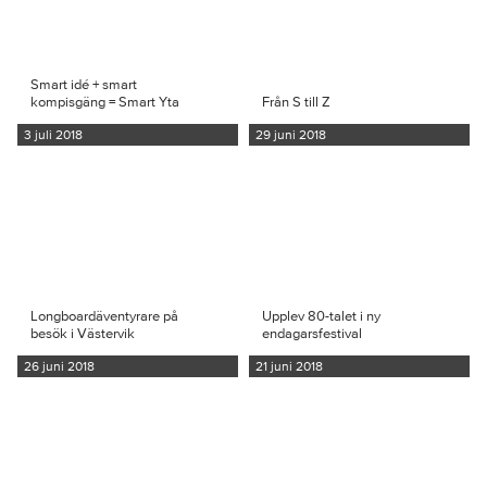
Smart idé + smart
kompisgäng = Smart Yta
Från S till Z
3 juli 2018
29 juni 2018
Longboardäventyrare på
Upplev 80-talet i ny
besök i Västervik
endagarsfestival
26 juni 2018
21 juni 2018