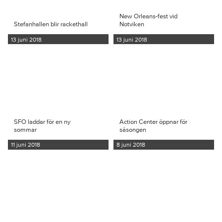
New Orleans-fest vid
Stefanhallen blir rackethall
Notviken
13 juni 2018
13 juni 2018
SFO laddar för en ny
Action Center öppnar för
sommar
säsongen
11 juni 2018
8 juni 2018