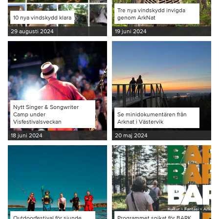
Tre nya vindskydd invigda
10 nya vindskydd klara
genom ArkNat
29 augusti 2024
19 juni 2024
Nytt Singer & Songwriter
Camp under
Se minidokumentären från
Visfestivalsveckan
Arknat i Västervik
18 juni 2024
20 maj 2024
Outdoorfestival för sjunde
Programmet spikat för BARK