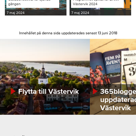
gången
Västervik 2024
7 maj 2024
7 maj 2024
Innehållet på denna sida uppdaterades senast 13 juni 2018
Flytta till Västervik
365bloggen
uppdatera
Västervik
Footer