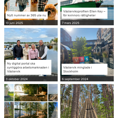
Västerviksprofilen Ellen Key –
Nytt nummer av 365 ute nu
för kvinnors rättigheter
13 juni 2025
7 mars 2025
Ny digital portal ska
synliggöra arbetsmarknaden i
Västervik minglade i
Västervik
Stockholm
3 oktober 2024
6 september 2024