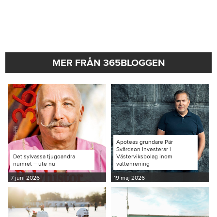
MER FRÅN 365BLOGGEN
Apoteas grundare Pär
Svärdson investerar i
Det sylvassa tjugoandra
Västerviksbolag inom
numret – ute nu
vattenrening
7 juni 2026
19 maj 2026