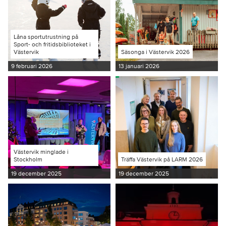
Låna sportutrustning på
Sport- och fritidsbiblioteket i
Västervik
Säsonga i Västervik 2026
9 februari 2026
13 januari 2026
Västervik minglade i
Stockholm
Träffa Västervik på LARM 2026
19 december 2025
19 december 2025