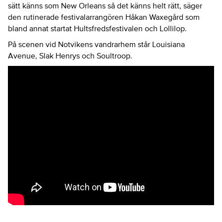
sätt känns som New Orleans så det känns helt rätt, säger
den rutinerade festivalarrangören Håkan Waxegård som
bland annat startat Hultsfredsfestivalen och Lollilop.
På scenen vid Notvikens vandrarhem står Louisiana
Avenue, Slak Henrys och Soultroop.