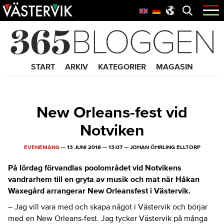
Hoppa
Skip
Hoppa
Öppna
menyn
till
to
till
huvudnavigering
main
sidfot
365 Bloggen
content
START
ARKIV
KATEGORIER
MAGASIN
New Orleans-fest vid
Notviken
EVENEMANG
—
13 JUNI 2018
—
13:07
—
JOHAN ÖHRLING ELLTORP
På lördag förvandlas poolområdet vid Notvikens
vandrarhem till en gryta av musik och mat när Håkan
Waxegård arrangerar New Orleansfest i Västervik.
– Jag vill vara med och skapa något i Västervik och börjar
med en New Orleans-fest. Jag tycker Västervik på många