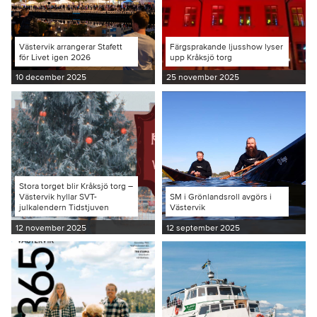
Västervik arrangerar Stafett
Färgsprakande ljusshow lyser
för Livet igen 2026
upp Kråksjö torg
10 december 2025
25 november 2025
Stora torget blir Kråksjö torg –
Västervik hyllar SVT-
SM i Grönlandsroll avgörs i
julkalendern Tidstjuven
Västervik
12 november 2025
12 september 2025