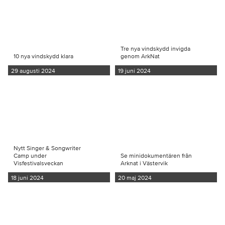
Tre nya vindskydd invigda
10 nya vindskydd klara
genom ArkNat
29 augusti 2024
19 juni 2024
Nytt Singer & Songwriter
Camp under
Se minidokumentären från
Visfestivalsveckan
Arknat i Västervik
18 juni 2024
20 maj 2024