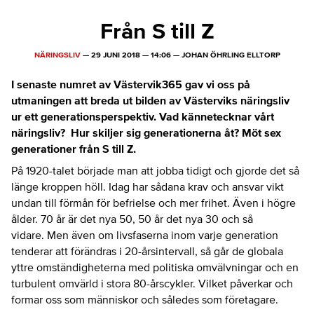
Från S till Z
NÄRINGSLIV
—
29 JUNI 2018
—
14:06
—
JOHAN ÖHRLING ELLTORP
I senaste numret av Västervik365 gav vi oss på
utmaningen att breda ut bilden av Västerviks näringsliv
ur ett generationsperspektiv. Vad kännetecknar vårt
näringsliv? Hur skiljer sig generationerna åt? Möt sex
generationer från S till Z.
På 1920-talet började man att jobba tidigt och gjorde det så
länge kroppen höll. Idag har sådana krav och ansvar vikt
undan till förmån för befrielse och mer frihet. Även i högre
ålder. 70 år är det nya 50, 50 år det nya 30 och så
vidare. Men även om livsfaserna inom varje generation
tenderar att förändras i 20-årsintervall, så går de globala
yttre omständigheterna med politiska omvälvningar och en
turbulent omvärld i stora 80-årscykler. Vilket påverkar och
formar oss som människor och således som företagare.