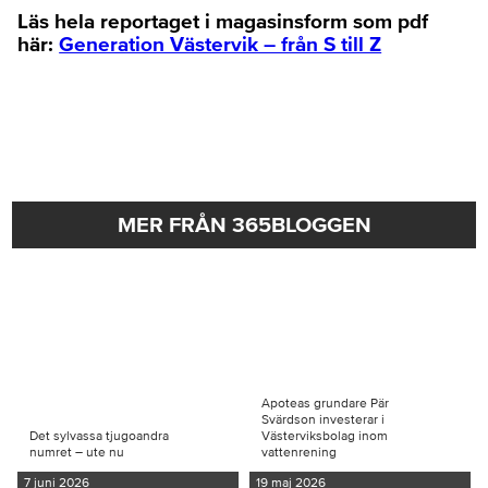
Läs hela reportaget i magasinsform som pdf
här:
Generation Västervik – från S till Z
MER FRÅN 365BLOGGEN
Apoteas grundare Pär
Svärdson investerar i
Det sylvassa tjugoandra
Västerviksbolag inom
numret – ute nu
vattenrening
7 juni 2026
19 maj 2026