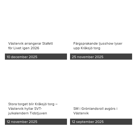
Västervik arrangerar Stafett
Färgsprakande ljusshow lyser
för Livet igen 2026
upp Kråksjö torg
10 december 2025
25 november 2025
Stora torget blir Kråksjö torg –
Västervik hyllar SVT-
SM i Grönlandsroll avgörs i
julkalendern Tidstjuven
Västervik
12 november 2025
12 september 2025