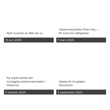
Västerviksprofilen Ellen Key –
Nytt nummer av 365 ute nu
för kvinnors rättigheter
13 juni 2025
7 mars 2025
Ny digital portal ska
synliggöra arbetsmarknaden i
Västervik minglade i
Västervik
Stockholm
3 oktober 2024
6 september 2024