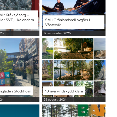
blir Kråksjö torg –
llar SVT-julkalendern
SM i Grönlandsroll avgörs i
Västervik
025
12 september 2025
inglade i Stockholm
10 nya vindskydd klara
024
29 augusti 2024