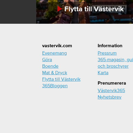
Flytta till Västervik
Footer
vastervik.com
Information
Evenemang
Pressrum
Göra
365-magasin, gu
Boende
och broschyrer
Mat & Dryck
Karta
Flytta till Västervik
Prenumerera
365Bloggen
Västervik365
Nyhetsbrev