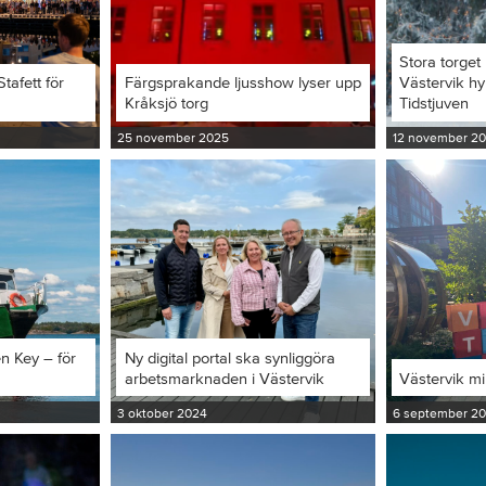
Stora torget 
tafett för
Färgsprakande ljusshow lyser upp
Västervik hy
Kråksjö torg
Tidstjuven
25 november 2025
12 november 2
en Key – för
Ny digital portal ska synliggöra
arbetsmarknaden i Västervik
Västervik m
3 oktober 2024
6 september 2