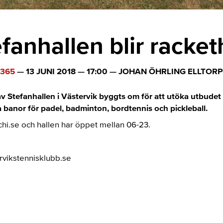
fanhallen blir racket
365
—
13 JUNI 2018
—
17:00
—
JOHAN ÖHRLING ELLTORP
v Stefanhallen i Västervik byggts om för att utöka utbudet fr
 banor för padel, badminton, bordtennis och pickleball.
hi.se och hallen har öppet mellan 06-23.
rvikstennisklubb.se