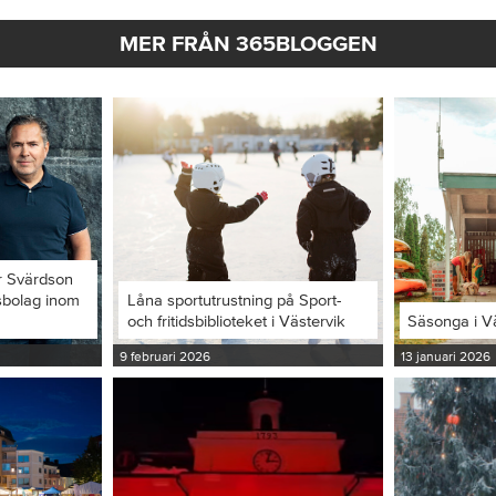
MER FRÅN 365BLOGGEN
r Svärdson
ksbolag inom
Låna sportutrustning på Sport-
och fritidsbiblioteket i Västervik
Säsonga i V
9 februari 2026
13 januari 2026