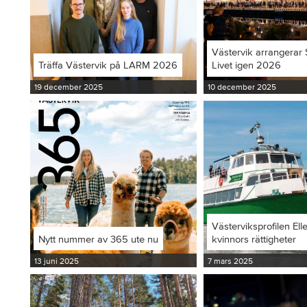
Västervik arrangerar S
Träffa Västervik på LARM 2026
Livet igen 2026
19 december 2025
10 december 2025
Västerviksprofilen Ell
Nytt nummer av 365 ute nu
kvinnors rättigheter
13 juni 2025
7 mars 2025