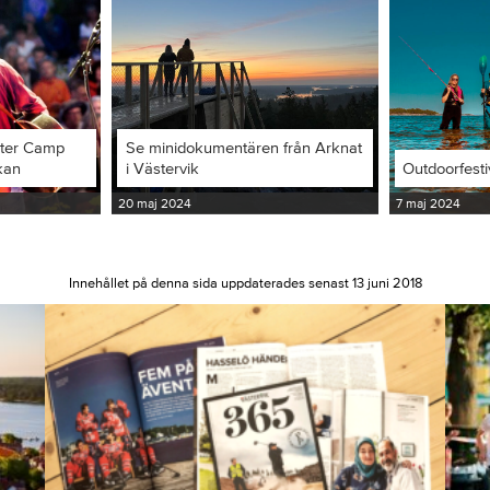
iter Camp
Se minidokumentären från Arknat
kan
i Västervik
Outdoorfesti
20 maj 2024
7 maj 2024
Innehållet på denna sida uppdaterades senast 13 juni 2018