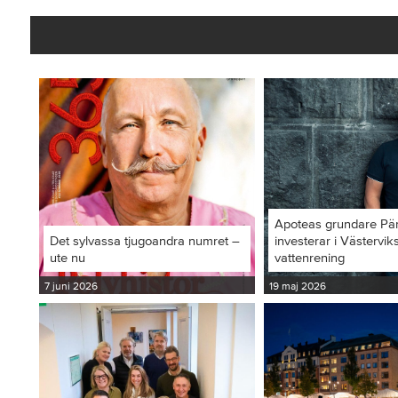
Apoteas grundare Pä
Det sylvassa tjugoandra numret –
investerar i Västervi
ute nu
vattenrening
7 juni 2026
19 maj 2026