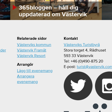
365bloggen – håll dig
uppdaterad om Västervik
Relaterade sidor
Kontakt
Västerviks kommun
Västerviks Turistbyrå
ider
Västervik Framåt
Stora torget 4, Rådhuset
Västervik Resort
593 33 Västervik
Tel: +46 (0)490-875 20
Arrangör
E-post:
turist@vastervik.co
Lägg till evenemang
Arrangera
evenemang