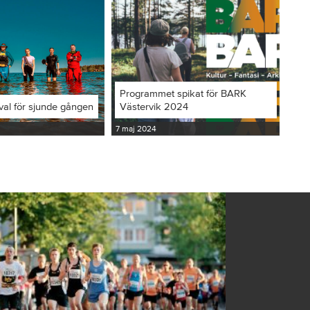
Programmet spikat för BARK
val för sjunde gången
Västervik 2024
7 maj 2024