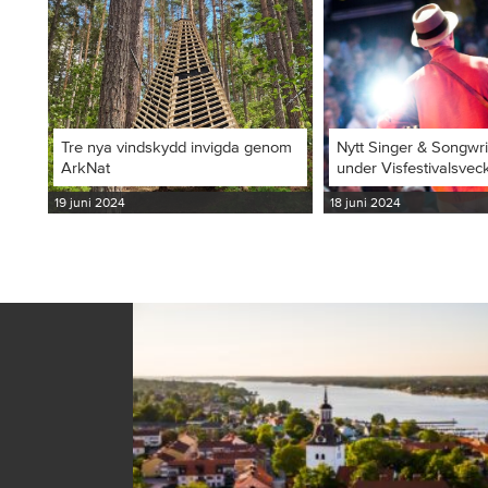
Tre nya vindskydd invigda genom
Nytt Singer & Songwr
ArkNat
under Visfestivalsvec
19 juni 2024
18 juni 2024