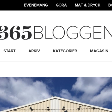
EVENEMANG
GÖRA
MAT & DRYCK
B
365 Bloggen
START
ARKIV
KATEGORIER
MAGASIN