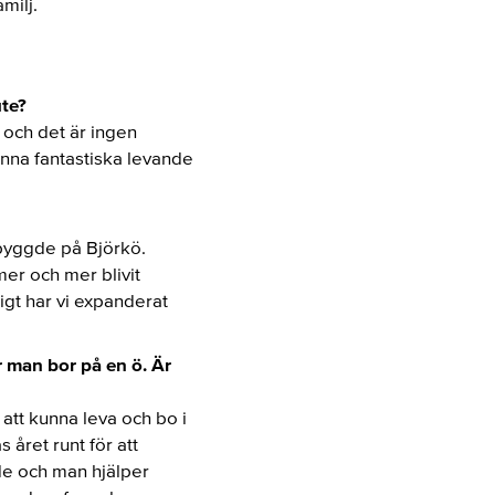
milj.
ute?
ö och det är ingen
enna fantastiska levande
 byggde på Björkö.
 mer och mer blivit
igt har vi expanderat
 man bor på en ö. Är
 att kunna leva och bo i
året runt för att
de och man hjälper