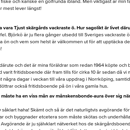
fiske och kanske en golfrunda ibland. Men viktigast är min fa
 mest lever längst!
 vara Tjust skärgårds vackraste ö. Hur sagolikt är livet där
fel. Björkö är ju flera gånger utsedd till Sveriges vackraste 
rna ön och vem som helst är välkommen ut för att upptäcka d
!
 därute och det är mina föräldrar som redan 1964 köpte och
 varit fritidsboende där fram tills för cirka 10 år sedan då vi
några dagar i veckan till våra uppdrag i Norrköping, samtid
a döttrar också fritidsboende på ön i våra gamla hus.
an måste ha en viss mån av månskensbonde-aura över sig när
v såklart haha! Skämt och så är det naturligtvis avgörande för
r och byggnader etcetera som måste skötas och underhållas 
. Avgörande är ju självklart nätverket hos de skärgårdsboen