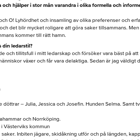
 och hjälper i stor mån varandra i olika formella och informe
ch O! Lyhördhet och insamling av olika preferenser och erfar
, och det blir mycket roligare att göra saker tillsammans. Me
ammans kommer till rätt hamn.
 din ledarstil?
de och tillitsfull i mitt ledarskap och försöker vara bäst på at
niskor växer och får vara delaktiga. Sedan är jag väldigt d
m
e döttrar – Julia, Jessica och Josefin. Hunden Selma. Samt 
ftahammar och Norrköping.
f i Västerviks kommun
aker. Inbiten jägare, skidåkning utför och på längden, kap