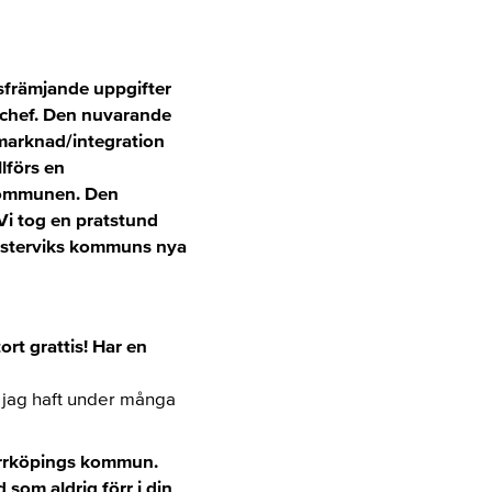
sfrämjande uppgifter
schef. Den nuvarande
marknad/integration
lförs en
l kommunen. Den
Vi tog en pratstund
Västerviks kommuns nya
rt grattis! Har en
om jag haft under många
orrköpings kommun.
 som aldrig förr i din