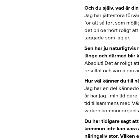
Och du själv, vad är di
Jag har jättestora förvä
för att så fort som möj
det bli oerhört roligt 
taggade som jag är.
Sen har ju naturligtvis 
länge och därmed blir k
Absolut! Det är roligt a
resultat och värna om a
Hur väl känner du till 
Jag har en del kännedom
år har jag i min tidigar
tid tillsammans med Vä
varken kommunorganisati
Du har tidigare sagt at
kommun inte kan vara a
näringsliv stor. Vilken 