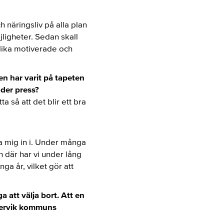
 näringsliv på alla plan
jligheter. Sedan skall
 lika motiverade och
len har varit på tapeten
nder press?
 så att det blir ett bra
a mig in i. Under många
h där har vi under lång
a år, vilket gör att
 att välja bort. Att en
stervik kommuns