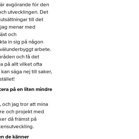
 är avgörande för den
och utvecklingen. Det
tsättningar till det
ad jag menar med
växt och
kta in sig på någon
h välunderbyggt arbete.
områden och få det
a på allt vilket ofta
kan säga nej till saker,
tället!
cera på en liten mindre
och jag tror att mina
are och projekt med
ker då främst på
tensutveckling.
men de känner