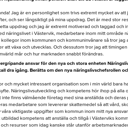
mnda! Jag är en personlighet som trivs extremt mycket av a
ter, och ser långsiktigt på mina uppdrag. Det är med stor r
tta uppdrag och jag är extremt motiverad och taggad och int
d näringslivet i Västervik, medarbetare inom mitt område nä
kollegor inom kommunen och kommuninvånare så tror jag at
r att växa och utvecklas. Och dessutom tror jag att timingen ä
mvärld mår och hur marknaden snabbt förändras.
ergripande ansvar för den nya och stora enheten Näringsli
skall dra igång. Berätta om den nya näringslivschefsrollen o
 stor och mycket intressant organisation som i min värld bar
 syfte. Näringslivsutveckling och kompetens hör ihop på al
t inte finns välmående företag med sina anställda och deras
eras medarbetare som levererar skattemedel så att vård, s
av våra viktigaste uppgifter som kommun inom mitt nya ansva
ätt utbildad kompetens att anställa och tillgå i Västerviks ko
er och resurser som idag kanske står utanför arbetsmarknade