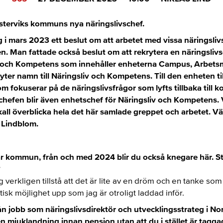
sterviks kommuns nya näringslivschef.
i mars 2023 ett beslut om att arbetet med vissa näringsliv
 Man fattade också beslut om att rekrytera en näringsliv
 och Kompetens som innehåller enheterna Campus, Arbets
ter namn till Näringsliv och Kompetens. Till den enheten til
m fokuserar på de näringslivsfrågor som lyfts tillbaka til
schefen blir även enhetschef för Näringsliv och Kompetens. 
ll överblicka hela det här samlade greppet och arbetet. 
 Lindblom.
år kommun, från och med 2024 blir du också knegare här. Sto
?
g verkligen tillstå att det är lite av en dröm och en tanke s
tisk möjlighet upp som jag är otroligt laddad inför.
 jobb som näringslivsdirektör och utvecklingsstrateg i N
en mjuklandning innan pension utan att du i stället är taggad