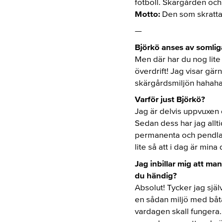
fotboll. Skärgården och 
Motto:
Den som skrattar
—
Björkö anses av somliga
Men där har du nog lite 
överdrift! Jag visar gä
skärgårdsmiljön hahaha
Varför just Björkö?
Jag är delvis uppvuxen
Sedan dess har jag alltid
permanenta och pendlat 
lite så att i dag är min
Jag inbillar mig att m
du händig?
Absolut! Tycker jag själ
en sådan miljö med båta
vardagen skall fungera