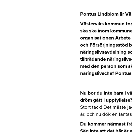
Pontus Lindblom är Vä
Västerviks kommun tog 
ska ske inom kommunen.
organisationen Arbete
och Försörjningsstöd by
näringslivsavdelning so
tillträdande näringsliv
med den person som ska
näringslivschef Pontus
Nu bor du inte bara i v
dröm gått i uppfyllelse
Stort tack! Det måste ja
år, och nu dök en fantas
Du kommer närmast från
Säg inte att det här är 