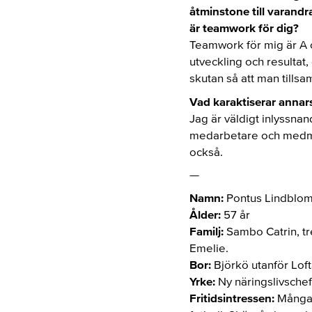
åtminstone till varandra
är teamwork för dig?
Teamwork för mig är A o
utveckling och resultat
skutan så att man tills
Vad karaktiserar annars
Jag är väldigt inlyssnan
medarbetare och medmän
också.
—
Namn:
Pontus Lindblo
Ålder:
57 år
Familj:
Sambo Catrin, tr
Emelie.
Bor:
Björkö utanför Lo
Yrke:
Ny näringslivsche
Fritidsintressen:
Många s