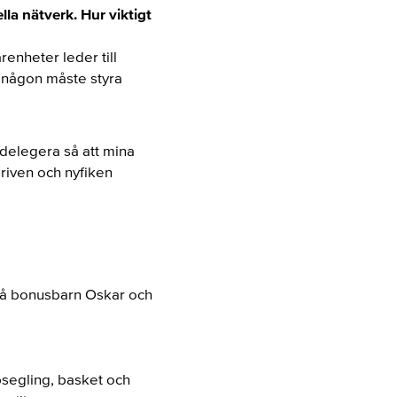
lla nätverk. Hur viktigt
enheter leder till
n någon måste styra
t delegera så att mina
riven och nyfiken
två bonusbarn Oskar och
psegling, basket och