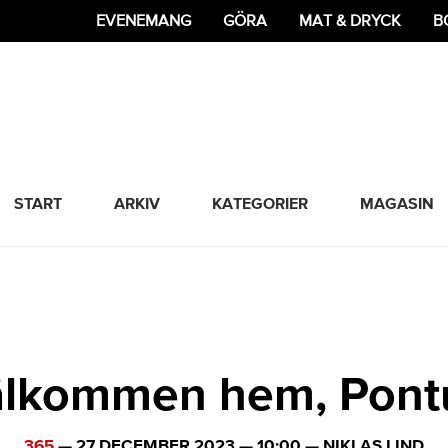
EVENEMANG
GÖRA
MAT & DRYCK
B
365 Bloggen
START
ARKIV
KATEGORIER
MAGASIN
lkommen hem, Pont
365
—
27 DECEMBER 2023
—
10:00
—
NIKLAS LIND