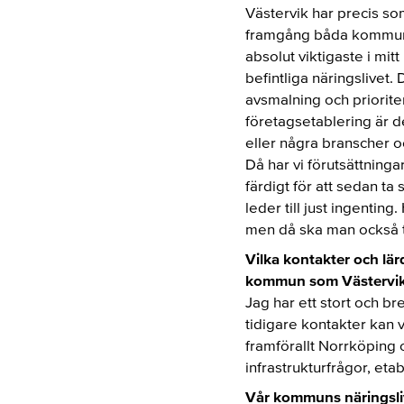
Västervik har precis s
framgång båda kommuner
absolut viktigaste i mit
befintliga näringslivet.
avsmalning och prioriteri
företagsetablering är d
eller några branscher oc
Då har vi förutsättninga
färdigt för att sedan ta s
leder till just ingentin
men då ska man också ty
Vilka kontakter och lär
kommun som Västervik o
Jag har ett stort och b
tidigare kontakter kan 
framförallt Norrköping 
infrastrukturfrågor, et
Vår kommuns näringsliv 