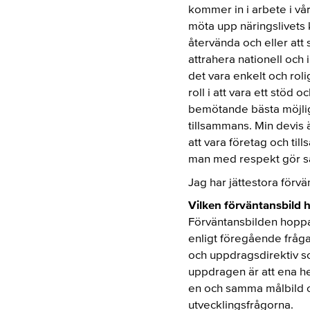
kommer in i arbete i vår
möta upp näringslivets
återvända och eller att 
attrahera nationell och
det vara enkelt och roli
roll i att vara ett stöd
bemötande bästa möjliga
tillsammans. Min devis 
att vara företag och til
man med respekt gör sa
Jag har jättestora förvä
Vilken förväntansbild 
Förväntansbilden hoppas 
enligt föregående fråga
och uppdragsdirektiv so
uppdragen är att ena h
en och samma målbild och
utvecklingsfrågorna.