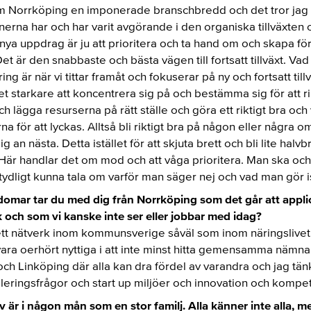
om Norrköping en imponerade branschbredd och det tror jag
na har och har varit avgörande i den organiska tillväxten 
t nya uppdrag är ju att prioritera och ta hand om och skapa föru
 Det är den snabbaste och bästa vägen till fortsatt tillväxt. V
ng är när vi tittar framåt och fokuserar på ny och fortsatt till
et starkare att koncentrera sig på och bestämma sig för att ri
h lägga resurserna på rätt ställe och göra ett riktigt bra oc
rna för att lyckas. Alltså bli riktigt bra på någon eller några 
ig an nästa. Detta istället för att skjuta brett och bli lite halvbr
g. Här handlar det om mod och att våga prioritera. Man ska och 
dligt kunna tala om varför man säger nej och vad man gör is
domar tar du med dig från Norrköping som det går att appli
ch som vi kanske inte ser eller jobbar med idag?
rett nätverk inom kommunsverige såväl som inom näringslivet, 
vara oerhört nyttiga i att inte minst hitta gemensamma nämn
och Linköping där alla kan dra fördel av varandra och jag tän
ableringsfrågor och start up miljöer och innovation och kompe
är i någon mån som en stor familj. Alla känner inte alla, 