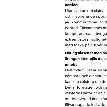
karriär?
Utan tvekan det sistnä
och inspirerande uppgif
jag kommer ta mig an de
hedrad. Tillsammans me
kompetens samt övriga 
extremt stora möjlighete
med tanke på hur vår o
Näringslivschef med öv
är ingen liten pjäs du 
innebär.
Helt riktigt! Det är en
nämnare och ett starkt
kan inte existera om de
Det är företagen och d
existera! Därför är en 
att det över tid finns r
tillvarataga de individ