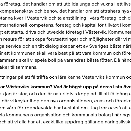
a företag, det handlar om att utbilda unga och vuxna i ett livs
 kompetenskrav och behov, det handlar om att attrahera nya
stanna kvar i Västervik och ta anställning i våra företag, och 
 internationell kompetens, företag och kapital för tillväxt i 
gt att starta, driva och utveckla företag i Västervik. Kommunen
 och resurs för att skapa förutsättningar och möjligheter där v
 service och en tät dialog skapar ett av Sveriges bästa näri
är att kommunen skall vara bäst på att vara kommun och före
lsammans skall vi spela boll på varandras bästa fötter. Då hän
ker tillsammans.
ntningar på att få träffa och lära känna Västerviks kommun och
har Västerviks kommun? Vad är högst upp på deras lista öve
jag är stor, och den är naturligtvis kopplad till att få igån
 där vi knyter ihop den nya organisationen, enas och förankr
m våra förtroendevalda har beslutat om. Jag tror också att e
ela kommunens organisation och kommunala bolag i näringsliv
 att vi alla har ett exakt lika uppdrag gällande näringslivsk