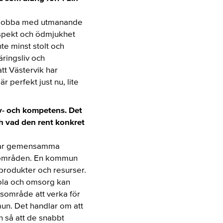
tt jobba med utmanande
espekt och ödmjukhet
e minst stolt och
ringsliv och
t Västervik har
r perfekt just nu, lite
v- och kompetens. Det
ch vad den rent konkret
a har gemensamma
la områden. En kommun
 produkter och resurser.
kola och omsorg kan
rsområde att verka för
mmun. Det handlar om att
n så att de snabbt