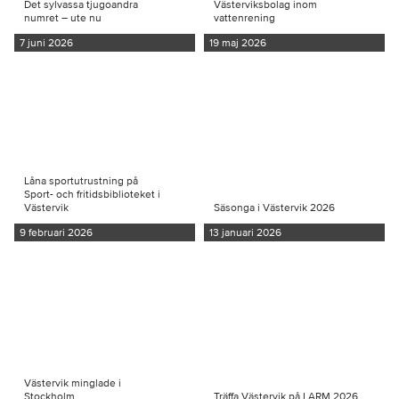
Det sylvassa tjugoandra
Västerviksbolag inom
numret – ute nu
vattenrening
7 juni 2026
19 maj 2026
Låna sportutrustning på
Sport- och fritidsbiblioteket i
Västervik
Säsonga i Västervik 2026
9 februari 2026
13 januari 2026
Västervik minglade i
Stockholm
Träffa Västervik på LARM 2026