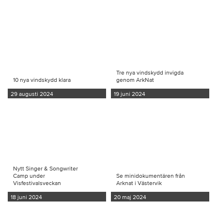
Tre nya vindskydd invigda
10 nya vindskydd klara
genom ArkNat
29 augusti 2024
19 juni 2024
Nytt Singer & Songwriter
Camp under
Se minidokumentären från
Visfestivalsveckan
Arknat i Västervik
18 juni 2024
20 maj 2024