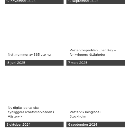
12 november 2025
12 september 2025
Västerviksprofilen Ellen Key –
Nytt nummer av 365 ute nu
för kvinnors rättigheter
13 juni 2025
7 mars 2025
Ny digital portal ska
synliggöra arbetsmarknaden i
Västervik minglade i
Västervik
Stockholm
3 oktober 2024
6 september 2024