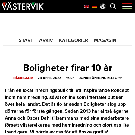
Hoppa
Skip
Hoppa
Öppna
menyn
till
to
till
huvudnavigering
main
sidfot
365 Bloggen
content
START
ARKIV
KATEGORIER
MAGASIN
Boligheter firar 10 år
NÄRINGSLIV
—
28 APRIL 2023
—
16:24
—
JOHAN ÖHRLING ELLTORP
Från en lokal inredningsbutik till ett inspirerande koncept
inom heminredning, såväl online som i flertalet butiker
över hela landet. Det är tio år sedan Boligheter slog upp
dörrarna för första gången. Sedan 2013 har alltså ägarna
Anna och Oscar Dahl tillsammans med sina medarbetare
försett västervikarna med heminredning och gjort oss lite
trendigare. Vi hörde av oss för att önska grattis!