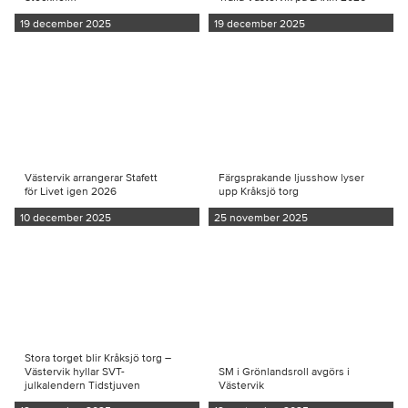
19 december 2025
19 december 2025
Västervik arrangerar Stafett
Färgsprakande ljusshow lyser
för Livet igen 2026
upp Kråksjö torg
10 december 2025
25 november 2025
Stora torget blir Kråksjö torg –
Västervik hyllar SVT-
SM i Grönlandsroll avgörs i
julkalendern Tidstjuven
Västervik