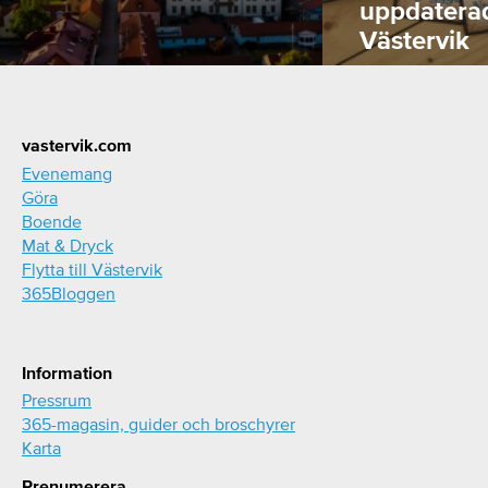
uppdatera
Västervik
Footer
vastervik.com
Evenemang
Göra
Boende
Mat & Dryck
Flytta till Västervik
365Bloggen
Information
Pressrum
365-magasin, guider och broschyrer
Karta
Prenumerera