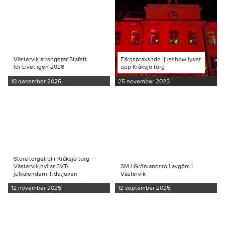
Västervik arrangerar Stafett
Färgsprakande ljusshow lyser
för Livet igen 2026
upp Kråksjö torg
10 december 2025
25 november 2025
Stora torget blir Kråksjö torg –
Västervik hyllar SVT-
SM i Grönlandsroll avgörs i
julkalendern Tidstjuven
Västervik
12 november 2025
12 september 2025