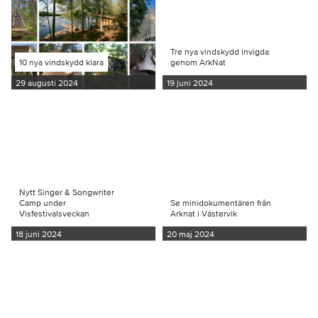
Tre nya vindskydd invigda
10 nya vindskydd klara
genom ArkNat
29 augusti 2024
19 juni 2024
Nytt Singer & Songwriter
Camp under
Se minidokumentären från
Visfestivalsveckan
Arknat i Västervik
18 juni 2024
20 maj 2024