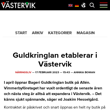
Hoppa
Skip
Hoppa
Öppna
menyn
till
to
till
huvudnavigering
main
sidfot
365 Bloggen
content
START
ARKIV
KATEGORIER
MAGASIN
Guldkringlan etablerar i
Västervik
NÄRINGSLIV
—
17 FEBRUARI 2023
—
15:43
—
ANNIKA BOMAN
I april öppnar Bageri Guldkringlan butik på Allén.
Vimmerbyföretaget har vuxit ordentligt de senaste åren
och nästa steg är alltså att expandera i Västervik. – Det
känns sjukt spännande, säger vd Joakim Hesselgård.
Kontraktet är påskrivet och snart öppnas en helt ny butik på