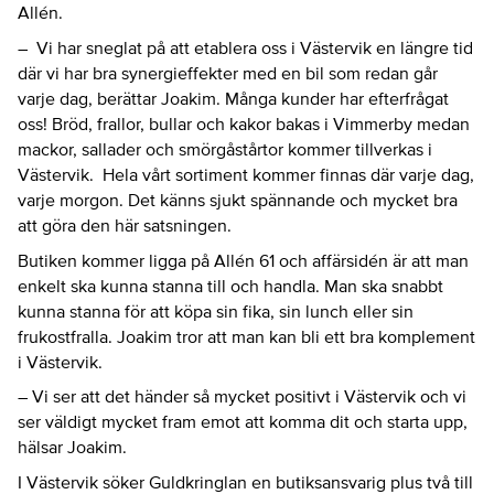
Allén.
– Vi har sneglat på att etablera oss i Västervik en längre tid
där vi har bra synergieffekter med en bil som redan går
varje dag, berättar Joakim. Många kunder har efterfrågat
oss! Bröd, frallor, bullar och kakor bakas i Vimmerby medan
mackor, sallader och smörgåstårtor kommer tillverkas i
Västervik. Hela vårt sortiment kommer finnas där varje dag,
varje morgon. Det känns sjukt spännande och mycket bra
att göra den här satsningen.
Butiken kommer ligga på Allén 61 och affärsidén är att man
enkelt ska kunna stanna till och handla. Man ska snabbt
kunna stanna för att köpa sin fika, sin lunch eller sin
frukostfralla. Joakim tror att man kan bli ett bra komplement
i Västervik.
– Vi ser att det händer så mycket positivt i Västervik och vi
ser väldigt mycket fram emot att komma dit och starta upp,
hälsar Joakim.
I Västervik söker Guldkringlan en butiksansvarig plus två till