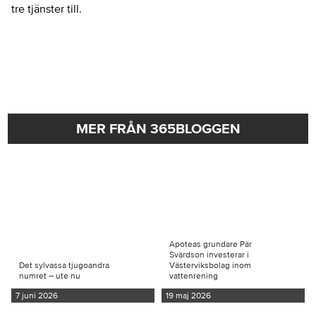
tre tjänster till.
MER FRÅN 365BLOGGEN
Apoteas grundare Pär
Svärdson investerar i
Det sylvassa tjugoandra
Västerviksbolag inom
numret – ute nu
vattenrening
7 juni 2026
19 maj 2026