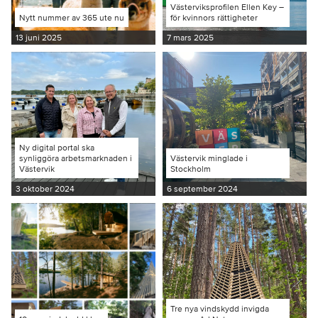
Västerviksprofilen Ellen Key –
Nytt nummer av 365 ute nu
för kvinnors rättigheter
13 juni 2025
7 mars 2025
Ny digital portal ska
synliggöra arbetsmarknaden i
Västervik minglade i
Västervik
Stockholm
3 oktober 2024
6 september 2024
Tre nya vindskydd invigda