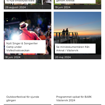
10 nya vindskydd klara
genom ArkNat
29 augusti 2024
19 juni 2024
Nytt Singer & Songwriter
Camp under
Se minidokumentären från
Visfestivalsveckan
Arknat i Västervik
18 juni 2024
20 maj 2024
Outdoorfestival för sjunde
Programmet spikat för BARK
gången
Västervik 2024