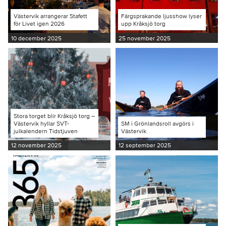
Västervik arrangerar Stafett
Färgsprakande ljusshow lyser
för Livet igen 2026
upp Kråksjö torg
10 december 2025
25 november 2025
Stora torget blir Kråksjö torg –
Västervik hyllar SVT-
SM i Grönlandsroll avgörs i
julkalendern Tidstjuven
Västervik
12 november 2025
12 september 2025