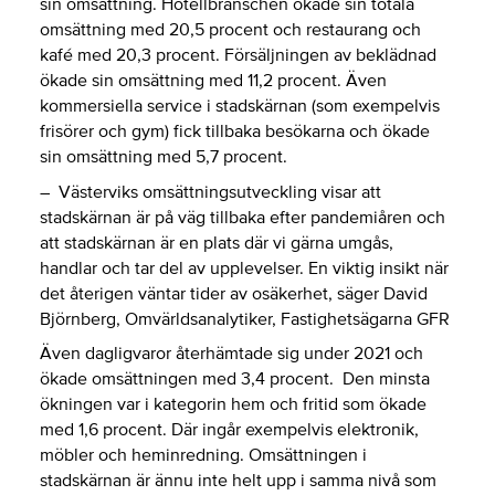
sin omsättning. Hotellbranschen ökade sin totala
omsättning med 20,5 procent och restaurang och
kafé med 20,3 procent. Försäljningen av beklädnad
ökade sin omsättning med 11,2 procent. Även
kommersiella service i stadskärnan (som exempelvis
frisörer och gym) fick tillbaka besökarna och ökade
sin omsättning med 5,7 procent.
– Västerviks omsättningsutveckling visar att
stadskärnan är på väg tillbaka efter pandemiåren och
att stadskärnan är en plats där vi gärna umgås,
handlar och tar del av upplevelser. En viktig insikt när
det återigen väntar tider av osäkerhet, säger David
Björnberg, Omvärldsanalytiker, Fastighetsägarna GFR
Även dagligvaror återhämtade sig under 2021 och
ökade omsättningen med 3,4 procent. Den minsta
ökningen var i kategorin hem och fritid som ökade
med 1,6 procent. Där ingår exempelvis elektronik,
möbler och heminredning. Omsättningen i
stadskärnan är ännu inte helt upp i samma nivå som