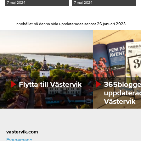
7 maj 2024
7 maj 2024
Innehållet på denna sida uppdaterades senast 26 januari 2023
Flytta till Västervik
365bloggen
uppdatera
Västervik
Footer
vastervik.com
Evenemang