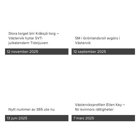
Stora torget blir Kråksjö torg –
Västervik hyllar SVT-
SM i Grönlandsroll avgörs i
julkalendern Tidstjuven
Västervik
12 november 2025
12 september 2025
Västerviksprofilen Ellen Key –
Nytt nummer av 365 ute nu
för kvinnors rättigheter
13 juni 2025
7 mars 2025