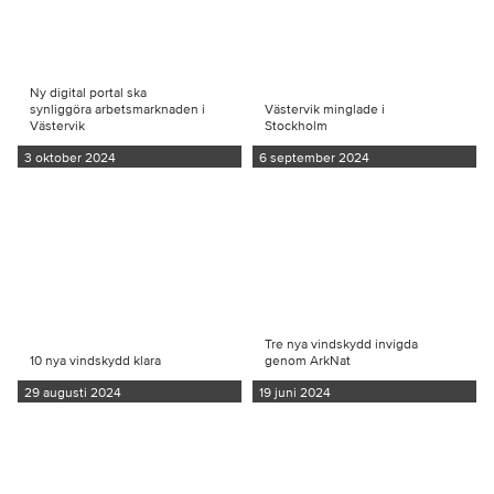
Ny digital portal ska
synliggöra arbetsmarknaden i
Västervik minglade i
Västervik
Stockholm
3 oktober 2024
6 september 2024
Tre nya vindskydd invigda
10 nya vindskydd klara
genom ArkNat
29 augusti 2024
19 juni 2024