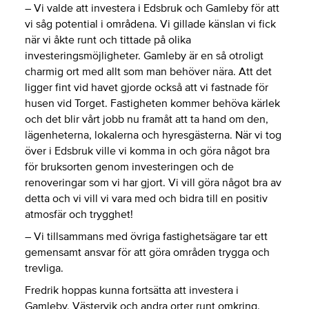
– Vi valde att investera i Edsbruk och Gamleby för att
vi såg potential i områdena. Vi gillade känslan vi fick
när vi åkte runt och tittade på olika
investeringsmöjligheter. Gamleby är en så otroligt
charmig ort med allt som man behöver nära. Att det
ligger fint vid havet gjorde också att vi fastnade för
husen vid Torget. Fastigheten kommer behöva kärlek
och det blir vårt jobb nu framåt att ta hand om den,
lägenheterna, lokalerna och hyresgästerna. När vi tog
över i Edsbruk ville vi komma in och göra något bra
för bruksorten genom investeringen och de
renoveringar som vi har gjort. Vi vill göra något bra av
detta och vi vill vi vara med och bidra till en positiv
atmosfär och trygghet!
– Vi tillsammans med övriga fastighetsägare tar ett
gemensamt ansvar för att göra områden trygga och
trevliga.
Fredrik hoppas kunna fortsätta att investera i
Gamleby, Västervik och andra orter runt omkring.