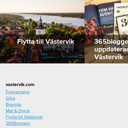
Flytta till Västervik
365bloggen
uppdatera
Västervik
Footer
vastervik.com
Evenemang
Göra
Boende
Mat & Dryck
Flytta till Västervik
365Bloggen