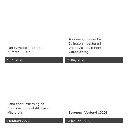
Apoteas grundare Pär
Svärdson investerar i
Det sylvassa tjugoandra
Västerviksbolag inom
numret – ute nu
vattenrening
7 juni 2026
19 maj 2026
Låna sportutrustning på
Sport- och fritidsbiblioteket i
Västervik
Säsonga i Västervik 2026
9 februari 2026
13 januari 2026