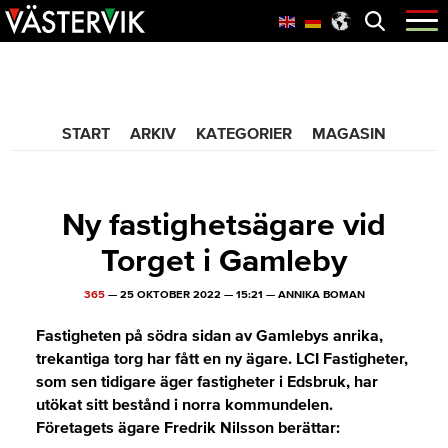
Hoppa
Skip
Hoppa
Öppna
menyn
till
to
till
huvudnavigering
main
sidfot
365 Bloggen
content
START
ARKIV
KATEGORIER
MAGASIN
Ny fastighetsägare vid
Torget i Gamleby
365
—
25 OKTOBER 2022
—
15:21
—
ANNIKA BOMAN
Fastigheten på södra sidan av Gamlebys anrika,
trekantiga torg har fått en ny ägare. LCI Fastigheter,
som sen tidigare äger fastigheter i Edsbruk, har
utökat sitt bestånd i norra kommundelen.
Företagets ägare Fredrik Nilsson berättar: