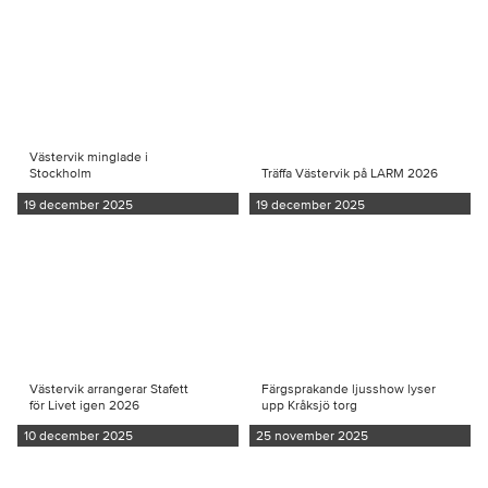
Västervik minglade i
Stockholm
Träffa Västervik på LARM 2026
19 december 2025
19 december 2025
Västervik arrangerar Stafett
Färgsprakande ljusshow lyser
för Livet igen 2026
upp Kråksjö torg
10 december 2025
25 november 2025