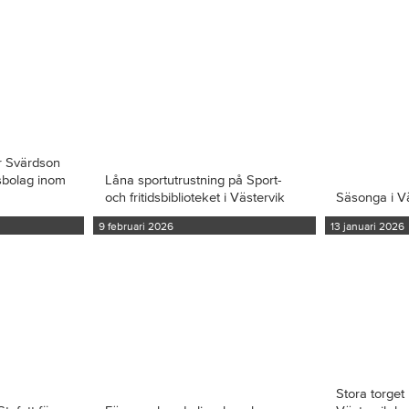
r Svärdson
ksbolag inom
Låna sportutrustning på Sport-
och fritidsbiblioteket i Västervik
Säsonga i V
9 februari 2026
13 januari 2026
Stora torget 