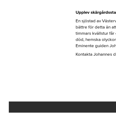
Upplev skärgårdssta
En sjöstad av Västerv
bättre för detta än a
timmars kvällstur får
död, hemska olyckor,
Eminente guiden Joh
Kontakta Johannes d