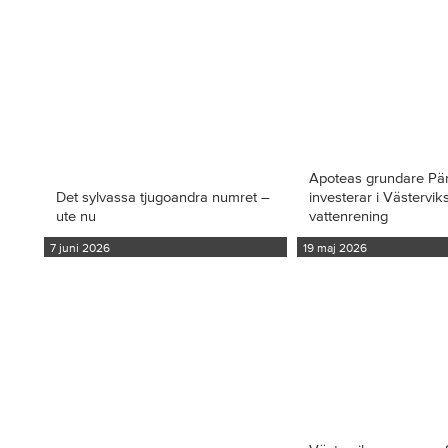
Apoteas grundare Pä
Det sylvassa tjugoandra numret –
investerar i Västervi
ute nu
vattenrening
7 juni 2026
19 maj 2026