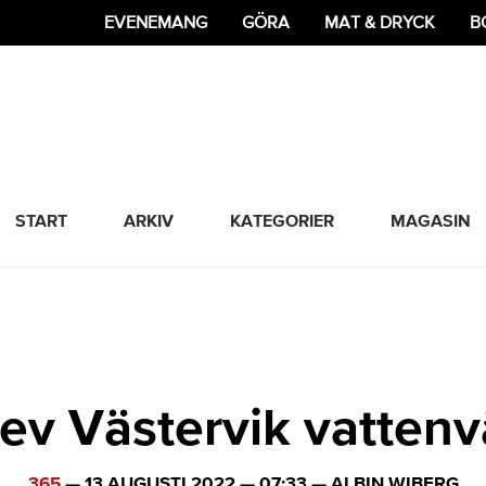
EVENEMANG
GÖRA
MAT & DRYCK
B
365 Bloggen
START
ARKIV
KATEGORIER
MAGASIN
ev Västervik vatten
365
—
13 AUGUSTI 2022
—
07:33
—
ALBIN WIBERG