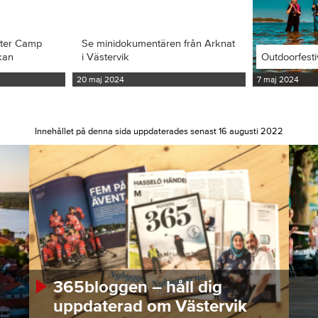
iter Camp
Se minidokumentären från Arknat
kan
i Västervik
Outdoorfesti
20 maj 2024
7 maj 2024
Innehållet på denna sida uppdaterades senast 16 augusti 2022
365bloggen – håll dig
uppdaterad om Västervik