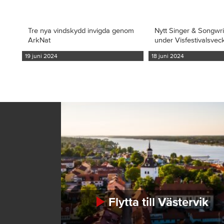
Tre nya vindskydd invigda genom
Nytt Singer & Songwr
ArkNat
under Visfestivalsvec
19 juni 2024
18 juni 2024
Flytta till Västervik