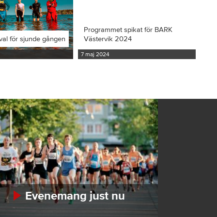
Programmet spikat för BARK
val för sjunde gången
Västervik 2024
7 maj 2024
Evenemang just nu