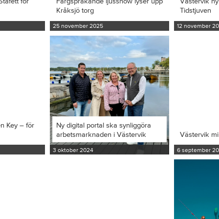
tafett för
Färgsprakande ljusshow lyser upp
Västervik hy
Kråksjö torg
Tidstjuven
25 november 2025
12 november 2
en Key – för
Ny digital portal ska synliggöra
arbetsmarknaden i Västervik
Västervik m
3 oktober 2024
6 september 2