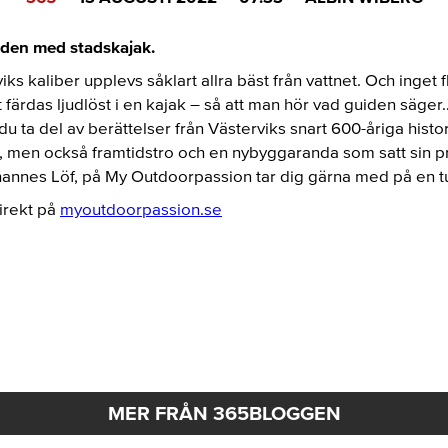
den med stadskajak.
iks kaliber upplevs såklart allra bäst från vattnet. Och inget 
tt färdas ljudlöst i en kajak – så att man hör vad guiden säge
 du ta del av berättelser från Västerviks snart 600-åriga histo
 men också framtidstro och en nybyggaranda som satt sin pr
annes Löf, på My Outdoorpassion tar dig gärna med på en tu
irekt på
myoutdoorpassion.se
MER FRÅN 365BLOGGEN