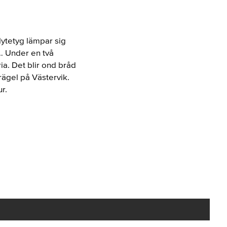
flytetyg lämpar sig
r… Under en två
ria. Det blir ond bråd
ägel på Västervik.
r.