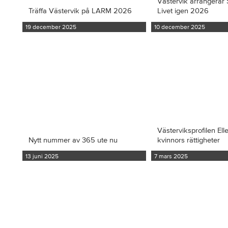
Västervik arrangerar S
Träffa Västervik på LARM 2026
Livet igen 2026
19 december 2025
10 december 2025
Västerviksprofilen Ell
Nytt nummer av 365 ute nu
kvinnors rättigheter
13 juni 2025
7 mars 2025