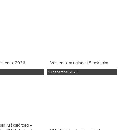
ästervik 2026
Västervik minglade i Stockholm
19 december 2025
blir Kråksjö torg –