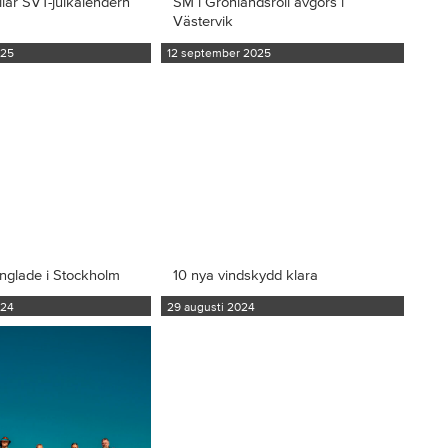
llar SVT-julkalendern
SM i Grönlandsroll avgörs i
Västervik
025
12 september 2025
inglade i Stockholm
10 nya vindskydd klara
024
29 augusti 2024