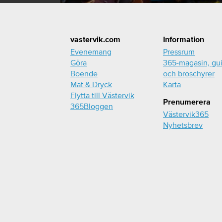
Footer
vastervik.com
Information
Evenemang
Pressrum
Göra
365-magasin, gu
Boende
och broschyrer
Mat & Dryck
Karta
Flytta till Västervik
Prenumerera
365Bloggen
Västervik365
Nyhetsbrev