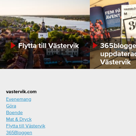
Flytta till Västervik
365bloggen
uppdatera
Västervik
Footer
vastervik.com
Evenemang
Göra
Boende
Mat & Dryck
Flytta till Västervik
365Bloggen