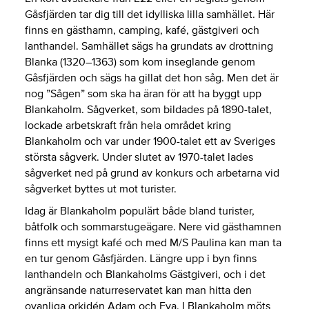
Gåsfjärden tar dig till det idylliska lilla samhället. Här
finns en gästhamn, camping, kafé, gästgiveri och
lanthandel. Samhället sägs ha grundats av drottning
Blanka (1320–1363) som kom inseglande genom
Gåsfjärden och sägs ha gillat det hon såg. Men det är
nog ”Sågen” som ska ha äran för att ha byggt upp
Blankaholm. Sågverket, som bildades på 1890-talet,
lockade arbetskraft från hela området kring
Blankaholm och var under 1900-talet ett av Sveriges
största sågverk. Under slutet av 1970-talet lades
sågverket ned på grund av konkurs och arbetarna vid
sågverket byttes ut mot turister.
Idag är Blankaholm populärt både bland turister,
båtfolk och sommarstugeägare. Nere vid gästhamnen
finns ett mysigt kafé och med M/S Paulina kan man ta
en tur genom Gåsfjärden. Längre upp i byn finns
lanthandeln och Blankaholms Gästgiveri, och i det
angränsande naturreservatet kan man hitta den
ovanliga orkidén Adam och Eva. I Blankaholm möts