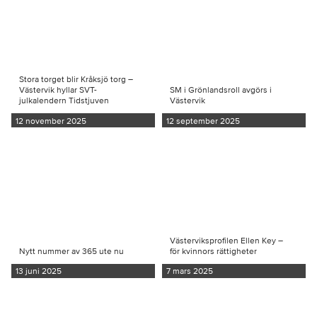
Stora torget blir Kråksjö torg –
Västervik hyllar SVT-
SM i Grönlandsroll avgörs i
julkalendern Tidstjuven
Västervik
12 november 2025
12 september 2025
Västerviksprofilen Ellen Key –
Nytt nummer av 365 ute nu
för kvinnors rättigheter
13 juni 2025
7 mars 2025