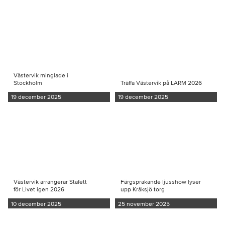
Västervik minglade i
Stockholm
Träffa Västervik på LARM 2026
19 december 2025
19 december 2025
Västervik arrangerar Stafett
Färgsprakande ljusshow lyser
för Livet igen 2026
upp Kråksjö torg
10 december 2025
25 november 2025