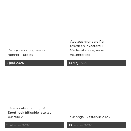
Apoteas grundare Pär
Svärdson investerar i
Det sylvassa tjugoandra
Västerviksbolag inom
numret – ute nu
vattenrening
7 juni 2026
19 maj 2026
Låna sportutrustning på
Sport- och fritidsbiblioteket i
Västervik
Säsonga i Västervik 2026
9 februari 2026
13 januari 2026