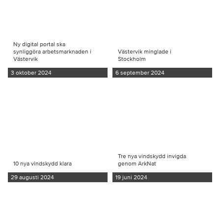
Ny digital portal ska
synliggöra arbetsmarknaden i
Västervik minglade i
Västervik
Stockholm
3 oktober 2024
6 september 2024
Tre nya vindskydd invigda
10 nya vindskydd klara
genom ArkNat
29 augusti 2024
19 juni 2024