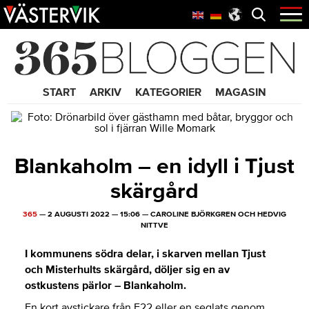
Hoppa
Skip
Hoppa
Öppna
menyn
till
to
till
huvudnavigering
main
sidfot
365 Bloggen
content
START
ARKIV
KATEGORIER
MAGASIN
Blankaholm – en idyll i Tjust
skärgård
365
—
2 AUGUSTI 2022
—
15:06
—
CAROLINE BJÖRKGREN OCH HEDVIG
NITTVE
I kommunens södra delar, i skarven mellan Tjust
och Misterhults skärgård, döljer sig en av
ostkustens pärlor – Blankaholm.
En kort avstickare från E22 eller en seglats genom