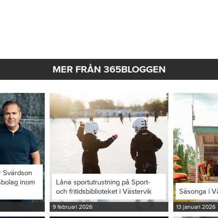
MER FRÅN 365BLOGGEN
r Svärdson
ksbolag inom
Låna sportutrustning på Sport-
och fritidsbiblioteket i Västervik
Säsonga i V
9 februari 2026
13 januari 2026