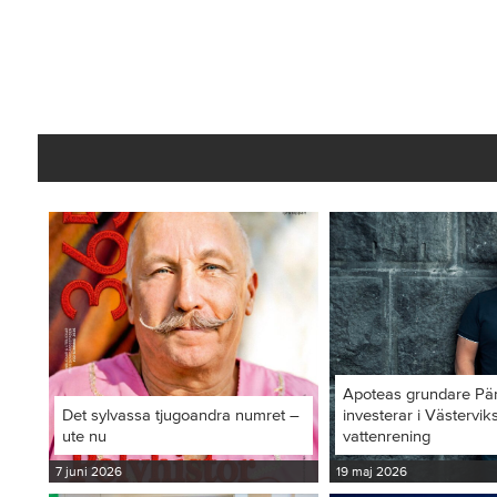
Apoteas grundare Pä
Det sylvassa tjugoandra numret –
investerar i Västervi
ute nu
vattenrening
7 juni 2026
19 maj 2026