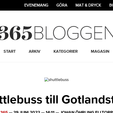
EVENEMANG
GÖRA
MAT & DRYCK
B
365 Bloggen
START
ARKIV
KATEGORIER
MAGASIN
ttlebuss till Gotland
365
—
29 JUNI 2022
—
14:11
—
JOHAN ÖHRLING ELLTORP