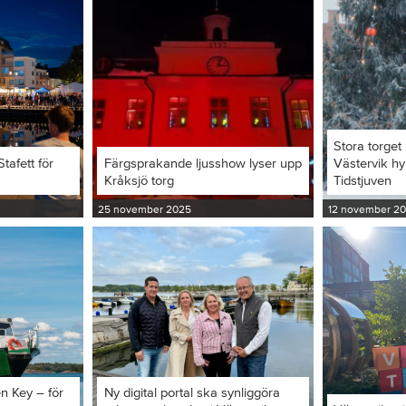
Stora torget 
tafett för
Färgsprakande ljusshow lyser upp
Västervik hy
Kråksjö torg
Tidstjuven
25 november 2025
12 november 2
en Key – för
Ny digital portal ska synliggöra