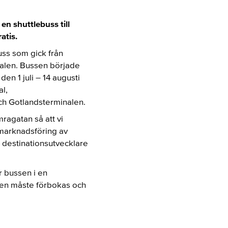
n shuttlebuss till
atis.
uss som gick från
inalen. Bussen började
en 1 juli – 14 augusti
al,
ch Gotlandsterminalen.
mragatan så att vi
a marknadsföring av
, destinationsutvecklare
år bussen i en
sen måste förbokas och