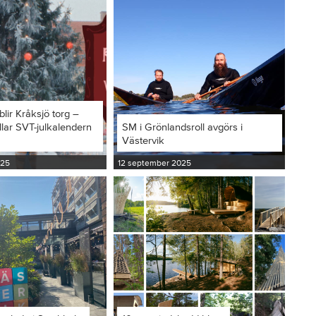
blir Kråksjö torg –
llar SVT-julkalendern
SM i Grönlandsroll avgörs i
Västervik
025
12 september 2025