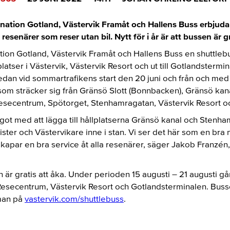
nation Gotland, Västervik Framåt och Hallens Buss erbjuda e
esenärer som reser utan bil. Nytt för i år är att bussen är gr
ion Gotland, Västervik Framåt och Hallens Buss en shuttleb
latser i Västervik, Västervik Resort och ut till Gotlandsterm
edan vid sommartrafikens start den 20 juni och från och med d
t som sträcker sig från Gränsö Slott (Bonnbacken), Gränsö kan
esecentrum, Spötorget, Stenhamragatan, Västervik Resort o
något med att lägga till hållplatserna Gränsö kanal och Stenha
rister och Västervikare inne i stan. Vi ser det här som en br
 skapar en bra service åt alla resenärer, säger Jakob Franzén
sen är gratis att åka. Under perioden 15 augusti – 21 augusti g
Resecentrum, Västervik Resort och Gotlandsterminalen. Bus
 man på
vastervik.com/shuttlebuss
.