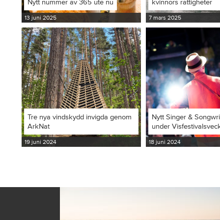
Nytt nummer av 365 ute nu
kvinnors rättigheter
13 juni 2025
7 mars 2025
Tre nya vindskydd invigda genom
Nytt Singer & Songwr
ArkNat
under Visfestivalsvec
19 juni 2024
18 juni 2024