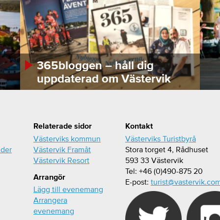
365bloggen – håll dig
uppdaterad om Västervik
Relaterade sidor
Kontakt
Västerviks kommun
Västerviks Turistbyrå
ider
Västervik Framåt
Stora torget 4, Rådhuset
Västervik Resort
593 33 Västervik
Tel: +46 (0)490-875 20
Arrangör
E-post:
turist@vastervik.co
Lägg till evenemang
Arrangera
evenemang