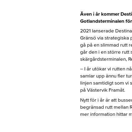
Även i år kommer Desti
Gotlandsterminalen för r
2021 lanserade Destinat
Gränsö via strategiska p
gå på en slimmad rutt r
går den i en större rut
skärgårdsterminalen, R
– I år utökar vi rutten 
samlar upp ännu fler tu
linjen samtidigt som vi
på Västervik Framåt.
Nytt för i år är att bus
begränsad rutt mellan 
mer information hittar