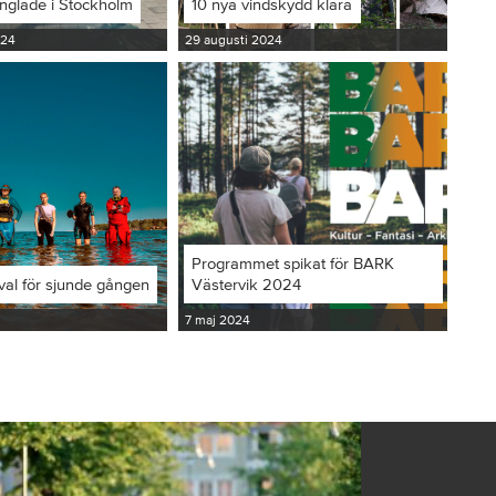
inglade i Stockholm
10 nya vindskydd klara
024
29 augusti 2024
Programmet spikat för BARK
val för sjunde gången
Västervik 2024
7 maj 2024