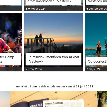
arbetsmarknaden i Västervik
Västervik m
3 oktober 2024
6 september 2
iter Camp
Se minidokumentären från Arknat
kan
i Västervik
Outdoorfesti
20 maj 2024
7 maj 2024
Innehållet på denna sida uppdaterades senast 29 juni 2022