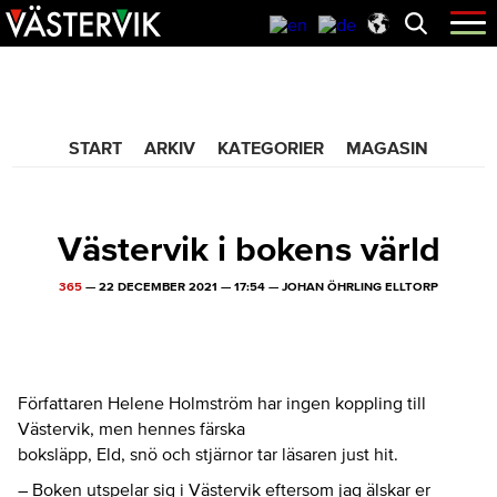
Hoppa
Skip
Hoppa
Öppna
menyn
till
to
till
huvudnavigering
main
sidfot
365 Bloggen
content
START
ARKIV
KATEGORIER
MAGASIN
Västervik i bokens värld
365
—
22 DECEMBER 2021
—
17:54
—
JOHAN ÖHRLING ELLTORP
Författaren Helene Holmström har ingen koppling till
Västervik, men hennes färska
boksläpp, Eld, snö och stjärnor tar läsaren just hit.
– Boken utspelar sig i Västervik eftersom jag älskar er