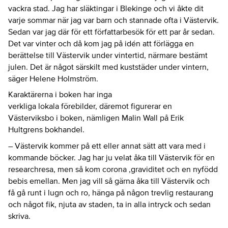
vackra stad. Jag har släktingar i Blekinge och vi åkte dit
varje sommar när jag var barn och stannade ofta i Västervik.
Sedan var jag där för ett författarbesök för ett par år sedan.
Det var vinter och då kom jag på idén att förlägga en
berättelse till Västervik under vintertid, närmare bestämt
julen. Det är något särskilt med kuststäder under vintern,
säger Helene Holmström.
Karaktärerna i boken har inga
verkliga lokala förebilder, däremot figurerar en
Västerviksbo i boken, nämligen Malin Wall på Erik
Hultgrens bokhandel.
– Västervik kommer på ett eller annat sätt att vara med i
kommande böcker. Jag har ju velat åka till Västervik för en
researchresa, men så kom corona ,graviditet och en nyfödd
bebis emellan. Men jag vill så gärna åka till Västervik och
få gå runt i lugn och ro, hänga på någon trevlig restaurang
och något fik, njuta av staden, ta in alla intryck och sedan
skriva.