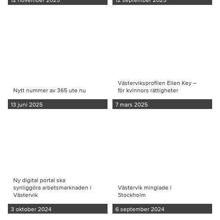
Västerviksprofilen Ellen Key –
Nytt nummer av 365 ute nu
för kvinnors rättigheter
13 juni 2025
7 mars 2025
Ny digital portal ska
synliggöra arbetsmarknaden i
Västervik minglade i
Västervik
Stockholm
3 oktober 2024
6 september 2024