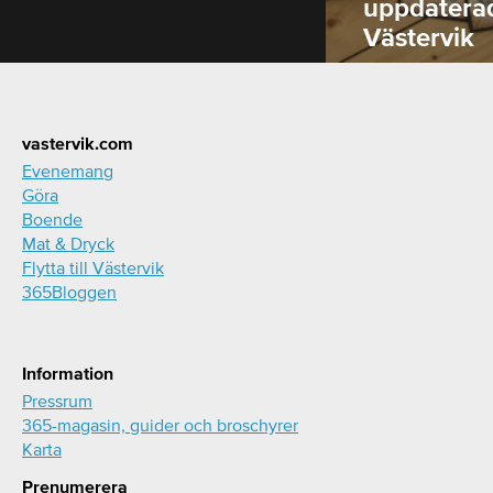
uppdatera
Västervik
Footer
vastervik.com
Evenemang
Göra
Boende
Mat & Dryck
Flytta till Västervik
365Bloggen
Information
Pressrum
365-magasin, guider och broschyrer
Karta
Prenumerera