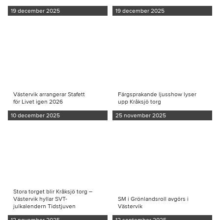
19 december 2025
19 december 2025
Västervik arrangerar Stafett
Färgsprakande ljusshow lyser
för Livet igen 2026
upp Kråksjö torg
10 december 2025
25 november 2025
Stora torget blir Kråksjö torg –
Västervik hyllar SVT-
SM i Grönlandsroll avgörs i
julkalendern Tidstjuven
Västervik
12 november 2025
12 september 2025