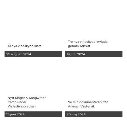
Tre nya vindskydd invigda
10 nya vindskydd klara
genom ArkNat
29 augusti 2024
19 juni 2024
Nytt Singer & Songwriter
Camp under
Se minidokumentären från
Visfestivalsveckan
Arknat i Västervik
18 juni 2024
20 maj 2024