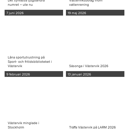
Det sylvassa tjugoandra
Västerviksbolag inom
numret – ute nu
vattenrening
7 juni 2026
19 maj 2026
Låna sportutrustning på
Sport- och fritidsbiblioteket i
Västervik
Säsonga i Västervik 2026
9 februari 2026
13 januari 2026
Västervik minglade i
Stockholm
Träffa Västervik på LARM 2026