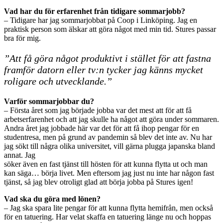
Vad har du för erfarenhet från tidigare sommarjobb?
– Tidigare har jag sommarjobbat på Coop i Linköping. Jag en
praktisk person som älskar att göra något med min tid. Stures passar
bra för mig.
”Att få göra något produktivt i stället för att fastna
framför datorn eller tv:n tycker jag känns mycket
roligare och utvecklande.”
Varför sommarjobbar du?
– Första året som jag började jobba var det mest att för att få
arbetserfarenhet och att jag skulle ha något att göra under sommaren.
Andra året jag jobbade här var det för att få ihop pengar för en
studentresa, men på grund av pandemin så blev det inte av. Nu har
jag sökt till några olika universitet, vill gärna plugga japanska bland
annat. Jag
söker även en fast tjänst till hösten för att kunna flytta ut och man
kan säga… börja livet. Men eftersom jag just nu inte har någon fast
tjänst, så jag blev otroligt glad att börja jobba på Stures igen!
Vad ska du göra med lönen?
– Jag ska spara lite pengar för att kunna flytta hemifrån, men också
för en tatuering. Har velat skaffa en tatuering länge nu och hoppas