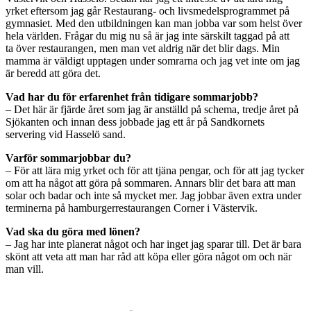
yrket eftersom jag går Restaurang- och livsmedelsprogrammet på
gymnasiet. Med den utbildningen kan man jobba var som helst över
hela världen. Frågar du mig nu så är jag inte särskilt taggad på att
ta över restaurangen, men man vet aldrig när det blir dags. Min
mamma är väldigt upptagen under somrarna och jag vet inte om jag
är beredd att göra det.
Vad har du för erfarenhet från tidigare sommarjobb?
– Det här är fjärde året som jag är anställd på schema, tredje året på
Sjökanten och innan dess jobbade jag ett år på Sandkornets
servering vid Hasselö sand.
Varför sommarjobbar du?
– För att lära mig yrket och för att tjäna pengar, och för att jag tycker
om att ha något att göra på sommaren. Annars blir det bara att man
solar och badar och inte så mycket mer. Jag jobbar även extra under
terminerna på hamburgerrestaurangen Corner i Västervik.
Vad ska du göra med lönen?
– Jag har inte planerat något och har inget jag sparar till. Det är bara
skönt att veta att man har råd att köpa eller göra något om och när
man vill.