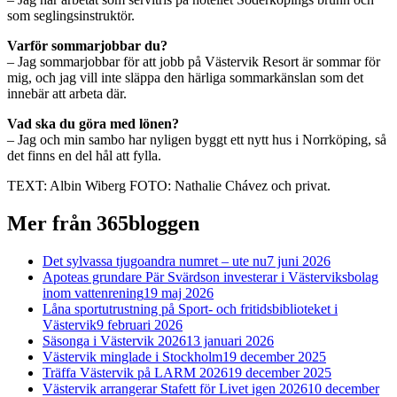
som seglingsinstruktör.
Varför sommarjobbar du?
– Jag sommarjobbar för att jobb på Västervik Resort är sommar för
mig, och jag vill inte släppa den härliga sommarkänslan som det
innebär att arbeta där.
Vad ska du göra med lönen?
– Jag och min sambo har nyligen byggt ett nytt hus i Norrköping, så
det finns en del hål att fylla.
TEXT: Albin Wiberg FOTO: Nathalie Chávez och privat.
Mer från 365bloggen
Det sylvassa tjugoandra numret – ute nu
7 juni 2026
Apoteas grundare Pär Svärdson investerar i Västerviksbolag
inom vattenrening
19 maj 2026
Låna sportutrustning på Sport- och fritidsbiblioteket i
Västervik
9 februari 2026
Säsonga i Västervik 2026
13 januari 2026
Västervik minglade i Stockholm
19 december 2025
Träffa Västervik på LARM 2026
19 december 2025
Västervik arrangerar Stafett för Livet igen 2026
10 december