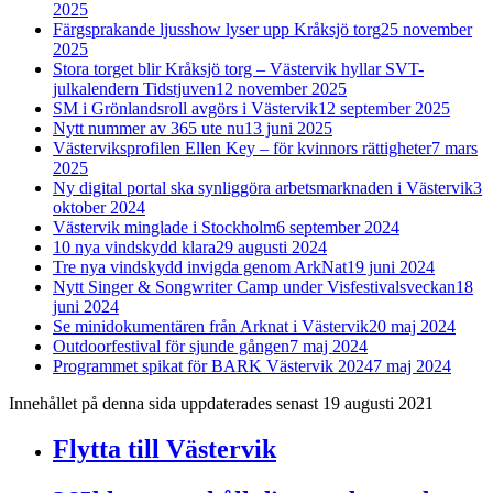
2025
Färgsprakande ljusshow lyser upp Kråksjö torg
25 november
2025
Stora torget blir Kråksjö torg – Västervik hyllar SVT-
julkalendern Tidstjuven
12 november 2025
SM i Grönlandsroll avgörs i Västervik
12 september 2025
Nytt nummer av 365 ute nu
13 juni 2025
Västerviksprofilen Ellen Key – för kvinnors rättigheter
7 mars
2025
Ny digital portal ska synliggöra arbetsmarknaden i Västervik
3
oktober 2024
Västervik minglade i Stockholm
6 september 2024
10 nya vindskydd klara
29 augusti 2024
Tre nya vindskydd invigda genom ArkNat
19 juni 2024
Nytt Singer & Songwriter Camp under Visfestivalsveckan
18
juni 2024
Se minidokumentären från Arknat i Västervik
20 maj 2024
Outdoorfestival för sjunde gången
7 maj 2024
Programmet spikat för BARK Västervik 2024
7 maj 2024
Innehållet på denna sida uppdaterades senast 19 augusti 2021
Flytta till Västervik