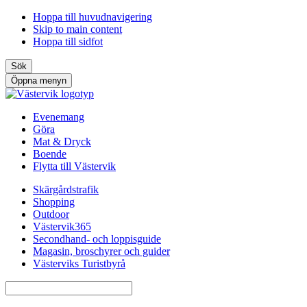
Hoppa till huvudnavigering
Skip to main content
Hoppa till sidfot
Sök
Öppna menyn
Evenemang
Göra
Mat & Dryck
Boende
Flytta till Västervik
Skärgårdstrafik
Shopping
Outdoor
Västervik365
Secondhand- och loppisguide
Magasin, broschyrer och guider
Västerviks Turistbyrå