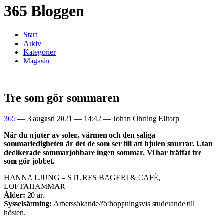
365 Bloggen
Start
Arkiv
Kategorier
Magasin
Tre som gör sommaren
365
—
3 augusti 2021
—
14:42
—
Johan Öhrling Elltorp
När du njuter av solen, värmen och den saliga
sommarledigheten är det de som ser till att hjulen snurrar. Utan
dedikerade sommarjobbare ingen sommar. Vi har träffat tre
som gör jobbet.
HANNA LJUNG – STURES BAGERI & CAFÉ,
LOFTAHAMMAR
Ålder:
20 år.
Sysselsättning:
Arbetssökande/förhoppningsvis studerande till
hösten.