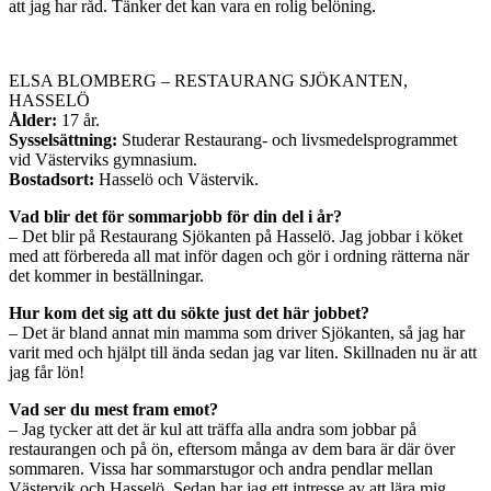
att jag har råd. Tänker det kan vara en rolig belöning.
ELSA BLOMBERG – RESTAURANG SJÖKANTEN,
HASSELÖ
Ålder:
17 år.
Sysselsättning:
Studerar Restaurang- och livsmedelsprogrammet
vid Västerviks gymnasium.
Bostadsort:
Hasselö och Västervik.
Vad blir det för sommarjobb för din del i år?
– Det blir på Restaurang Sjökanten på Hasselö. Jag jobbar i köket
med att förbereda all mat inför dagen och gör i ordning rätterna när
det kommer in beställningar.
Hur kom det sig att du sökte just det här jobbet?
– Det är bland annat min mamma som driver Sjökanten, så jag har
varit med och hjälpt till ända sedan jag var liten. Skillnaden nu är att
jag får lön!
Vad ser du mest fram emot?
– Jag tycker att det är kul att träffa alla andra som jobbar på
restaurangen och på ön, eftersom många av dem bara är där över
sommaren. Vissa har sommarstugor och andra pendlar mellan
Västervik och Hasselö. Sedan har jag ett intresse av att lära mig