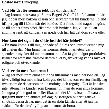
Bostadsort:
Linköping.
Vad blir det för sommarjobb för din del i år?
– Jag kommer att vara på Stures Bageri & Café i Loftahammar, där
jag jobbar mest bakom kassan och serverar mat till kunderna. Ibland
hjälper jag till i köket när det behövs. Det finns alltid något att göra:
se till att det finns bröd, fikabröd och lyxbitar. Jag vill se till att
allting är rent, att kunderna är nöjda och har fått det dom sökte efter.
Hur kom det sig att du sökte just det här jobbet?
– En nära kompis till mig jobbade på Stures och introducerade mig
till chefen där. Min familj har sommarstuga i närheten, där vi
spenderar mycket tid under sommaren. Att få göra något produktivt,
istället för att fastna framför datorn eller tv, tycker jag känns mycket
roligare och utvecklande.
Vad ser du mest fram emot?
– Jag ser mest fram emot att jobba tillsammans med personalen. Jag
trivs väldigt bra med mina kollegor, det känns som en stor familj. Jag
tycker om de dagar som är lite molniga och regniga. Det är kanske
inte jättemånga kunder som kommer in, men de som ändå kommer
är sugna på lite god mat eller fika, och det känns bra att få vara en
ljusglimt under en annars grå dag. Visserligen blir det ganska
smutsigt dessa dagar, men det är en skön känsla efter att jag har
städat – för det är så tydligt att all smuts är borta.