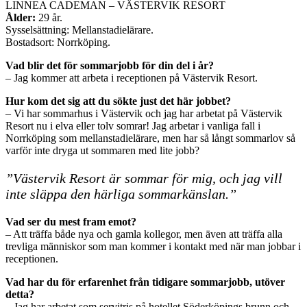
LINNEA CADEMAN – VÄSTERVIK RESORT
Ålder:
29 år.
Sysselsättning: Mellanstadielärare.
Bostadsort: Norrköping.
Vad blir det för sommarjobb för din del i år?
– Jag kommer att arbeta i receptionen på Västervik Resort.
Hur kom det sig att du sökte just det här jobbet?
– Vi har sommarhus i Västervik och jag har arbetat på Västervik
Resort nu i elva eller tolv somrar! Jag arbetar i vanliga fall i
Norrköping som mellanstadielärare, men har så långt sommarlov så
varför inte dryga ut sommaren med lite jobb?
”Västervik Resort är sommar för mig, och jag vill
inte släppa den härliga sommarkänslan.”
Vad ser du mest fram emot?
– Att träffa både nya och gamla kollegor, men även att träffa alla
trevliga människor som man kommer i kontakt med när man jobbar i
receptionen.
Vad har du för erfarenhet från tidigare sommarjobb, utöver
detta?
– Jag har arbetat som servitris på hotellet Söderköpings brunn och