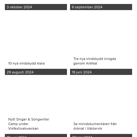
3 oktober 2024
6 september 2024
Tre nya vindskydd invigda
10 nya vindskydd klara
genom ArkNat
29 augusti 2024
19 juni 2024
Nytt Singer & Songwriter
Camp under
Se minidokumentären från
Visfestivalsveckan
Arknat i Västervik