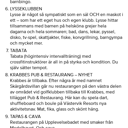
barnbingo.
LYSSEKLUBBEN
Lysse är något så sympatiskt som en säl OCH en maskot i
ett – som har ett eget hus och egen klubb. Lysse hittar
tillsammans med barnen på helsköna grejer hela
dagarna och hela sommaren; bad, dans, lekar, pyssel,
disko, tv-spel, skattjakter, fiske, korvgrillning, barngympa
och mycket mer.
TABATA
Tabata (högintensiv intervallträning) med
crossfitinstruktörer är all in på styrka och kondition. Du
själv sätter tempot.
KRABBES PUB & RESTAURANG – NYHET
Krabbes är tillbaka. Efter några år med namnet
Skärgårdsvillan går nu restaurangen på den västra delen
av området vid golfklubben tillbaka till Krabbes, med
tillägget Pub & Restaurang. Här kan du spela dart,
shuffleboard och boule på Västervik Resorts nya
aktivitetsnav. Mat, fika, glass och skönt häng.
TAPAS & CAVA
Restaurangen på Upplevelsebadet med smaker från
Medelhavet. Och cava.