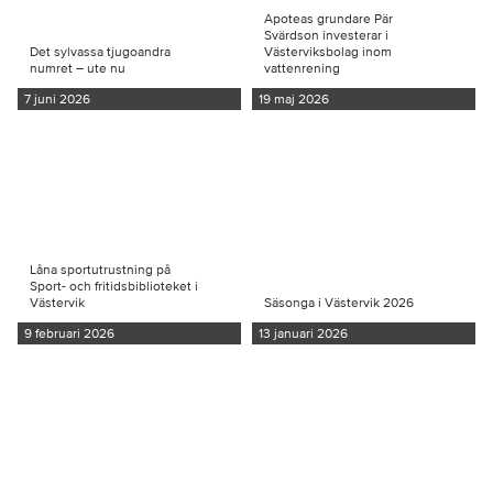
Apoteas grundare Pär
Svärdson investerar i
Det sylvassa tjugoandra
Västerviksbolag inom
numret – ute nu
vattenrening
7 juni 2026
19 maj 2026
Låna sportutrustning på
Sport- och fritidsbiblioteket i
Västervik
Säsonga i Västervik 2026
9 februari 2026
13 januari 2026