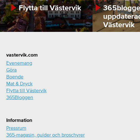
Flytta till Västervik
365bloggen
uppdatera
Västervik
Footer
vastervik.com
Evenemang
Göra
Boende
Mat & Dryck
Flytta till Västervik
365Bloggen
Information
Pressrum
365-magasin, guider och broschyrer