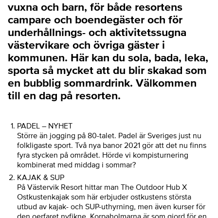
vuxna och barn, för både resortens
campare och boendegäster och för
underhållnings- och aktivitetssugna
västervikare och övriga gäster i
kommunen. Här kan du sola, bada, leka,
sporta så mycket att du blir skakad som
en bubblig sommardrink. Välkommen
till en dag på resorten.
PADEL – NYHET
Större än jogging på 80-talet. Padel är Sveriges just nu
folkligaste sport. Två nya banor 2021 gör att det nu finns
fyra stycken på området. Hörde vi kompisturnering
kombinerat med middag i sommar?
KAJAK & SUP
På Västervik Resort hittar man The Outdoor Hub X
Ostkustenkajak som här erbjuder ostkustens största
utbud av kajak- och SUP-uthyrning, men även kurser för
den oerfaret nyfikne. Korpaholmarna är som gjord för en