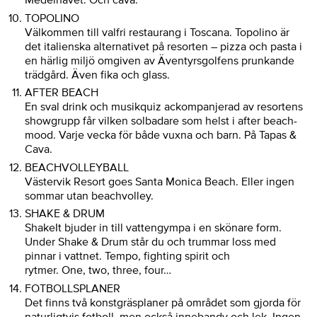
TOPOLINO
Välkommen till valfri restaurang i Toscana. Topolino är
det italienska alternativet på resorten – pizza och pasta i
en härlig miljö omgiven av Äventyrsgolfens prunkande
trädgård. Även fika och glass.
AFTER BEACH
En sval drink och musikquiz ackompanjerad av resortens
showgrupp får vilken solbadare som helst i after beach-
mood. Varje vecka för både vuxna och barn. På Tapas &
Cava.
BEACHVOLLEYBALL
Västervik Resort goes Santa Monica Beach. Eller ingen
sommar utan beachvolley.
SHAKE & DRUM
ShakeIt bjuder in till vattengympa i en skönare form.
Under Shake & Drum står du och trummar loss med
pinnar i vattnet.
Tempo, fighting spirit och
rytmer.
One
,
two
,
three
,
four
…
FOTBOLLSPLANER
Det finns två konstgräsplaner på området som gjorda för
naturligtvis fotboll, men också innebandy och lek. Ingen