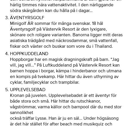
härlig timmes nära vattenaktivitet. I den närliggande
södra skärgården kan du hålla på i dagar…
ÄVENTYRSGOLF
Minigolf ÄR sommar för många svenskar. 18 hål
Äventyrsgolf på Västervik Resort är den lyxigare,
skönare och roligare varianten. Banorna ligger mitt deras
asiatiska trädgård med näckrosdammar, små vattenfall,
fiskar och växter och buskar som vore du i Thailand.
HOPPKUDDELAND
Hoppborgar har en magisk dragningskraft på barn. “Jag
vill, jag vill…” På Luftkuddeland på Västervik Resort kan
barnen hoppa i borgar, kämpa i hinderbanor och utmana
en kompis på tvekamp. Här hittar du även uthyrning av
cyklar, familjecyklar och trampbilar.
UPPLEVELSEBAD
Kronan på juvelen. Upplevelsebadet är ett äventyr för
både stora och små. Här hittar du rutschkanor,
vågströmmar, varma källor och barnpool där du med stor
sannolikhet
också träffar Lysse. Han är ju en säl… Under högsäsong
är det här stället för after beach med musikquiz och