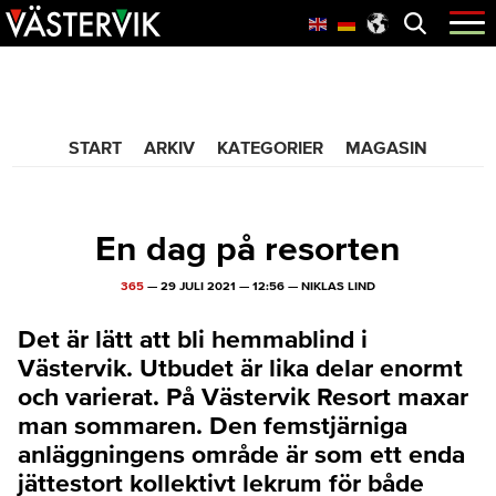
Hoppa
Skip
Hoppa
Öppna
menyn
till
to
till
huvudnavigering
main
sidfot
365 Bloggen
content
START
ARKIV
KATEGORIER
MAGASIN
En dag på resorten
365
—
29 JULI 2021
—
12:56
—
NIKLAS LIND
Det är lätt att bli hemmablind i
Västervik. Utbudet är lika delar enormt
och varierat. På Västervik Resort maxar
man sommaren. Den femstjärniga
anläggningens område är som ett enda
jättestort kollektivt lekrum för både