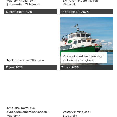
Västervik hyllar SVT-
SM i Grönlandsroll avgörs i
julkalendern Tidstjuven
Västervik
12 november 2025
12 september 2025
Västerviksprofilen Ellen Key –
Nytt nummer av 365 ute nu
för kvinnors rättigheter
13 juni 2025
7 mars 2025
Ny digital portal ska
synliggöra arbetsmarknaden i
Västervik minglade i
Västervik
Stockholm