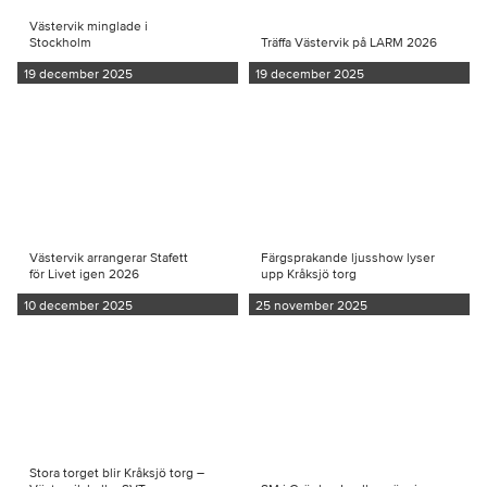
Västervik minglade i
Stockholm
Träffa Västervik på LARM 2026
19 december 2025
19 december 2025
Västervik arrangerar Stafett
Färgsprakande ljusshow lyser
för Livet igen 2026
upp Kråksjö torg
10 december 2025
25 november 2025
Stora torget blir Kråksjö torg –