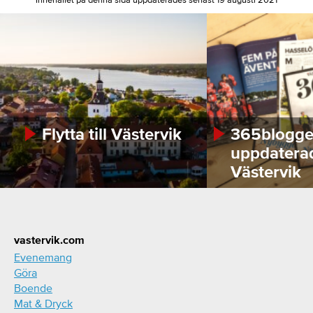
Flytta till Västervik
365bloggen
uppdatera
Västervik
Footer
vastervik.com
Evenemang
Göra
Boende
Mat & Dryck