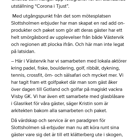
utställning “Corona i Tjust”.
Med utgångspunkt från det som mötesplatsen
Slottsholmen erbjuder har man skapat en rad add on-
produkter och paket som gör att deras gäster har ett
helt smörgåsbord av upplevelser från både Västervik
och regionen att plocka ifrån. Och här man inte legat
på latsidan.
– Här i Västervik har vi samarbeten med lokala aktörer
kring padel, fiske, bouldering, golf, ribbåt, dykning,
tennis, crossfit, örn- och sälsafari och mycket mer. Vi
har tagit fram ett golfpaket där man som gäst åker
över dagen till Gotland och golfar på magiskt vackra
Visby GK. Vi har även ett samarbete med glasblåsare
i Glasriket för våra gäster, säger Kristin som är
arkitekten bakom alla samarbeten och paket.
Då värdskap och service är en paradgren för
Slottsholmen så erbjuder man nu att köra runt sina
gäster vare sig det är till ett klätterberg ute i skogen,