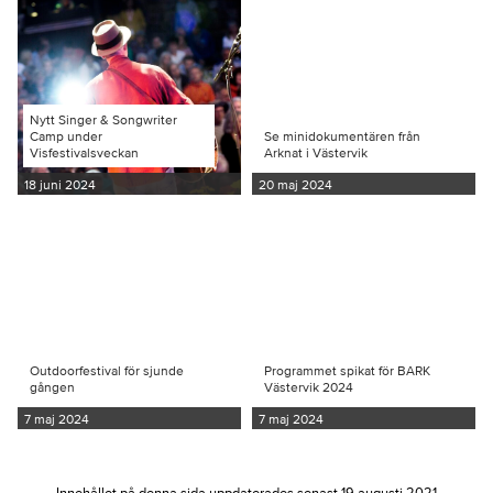
Nytt Singer & Songwriter
Camp under
Se minidokumentären från
Visfestivalsveckan
Arknat i Västervik
18 juni 2024
20 maj 2024
Outdoorfestival för sjunde
Programmet spikat för BARK
gången
Västervik 2024
7 maj 2024
7 maj 2024
Innehållet på denna sida uppdaterades senast 19 augusti 2021