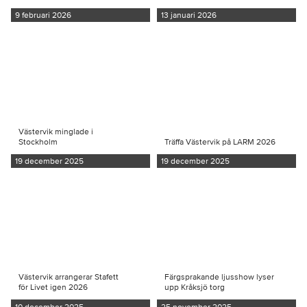
9 februari 2026
13 januari 2026
Västervik minglade i
Stockholm
Träffa Västervik på LARM 2026
19 december 2025
19 december 2025
Västervik arrangerar Stafett
Färgsprakande ljusshow lyser
för Livet igen 2026
upp Kråksjö torg
10 december 2025
25 november 2025