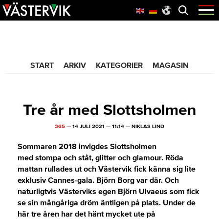
Hoppa
Skip
Hoppa
Öppna
menyn
till
to
till
huvudnavigering
main
sidfot
365 Bloggen
content
START
ARKIV
KATEGORIER
MAGASIN
Tre år med Slottsholmen
365
—
14 JULI 2021
—
11:14
—
NIKLAS LIND
Sommaren 2018 invigdes Slottsholmen
med stompa och ståt, glitter och glamour. Röda
mattan rullades ut och Västervik fick känna sig lite
exklusiv Cannes-gala. Björn Borg var där. Och
naturligtvis Västerviks egen Björn Ulvaeus som fick
se sin mångåriga dröm äntligen på plats. Under de
här tre åren har det hänt mycket ute på