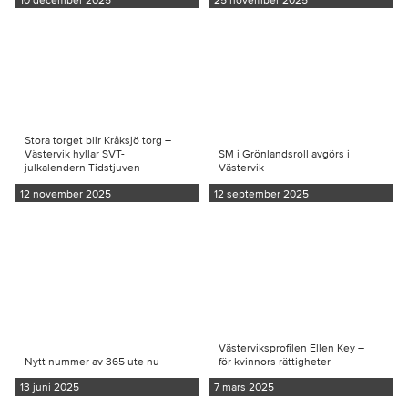
Stora torget blir Kråksjö torg –
Västervik hyllar SVT-
SM i Grönlandsroll avgörs i
julkalendern Tidstjuven
Västervik
12 november 2025
12 september 2025
Västerviksprofilen Ellen Key –
Nytt nummer av 365 ute nu
för kvinnors rättigheter
13 juni 2025
7 mars 2025