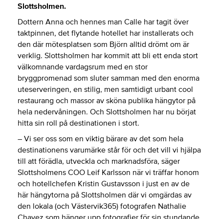
Slottsholmen.
Dottern Anna och hennes man Calle har tagit över
taktpinnen, det flytande hotellet har installerats och
den där mötesplatsen som Björn alltid drömt om är
verklig. Slottsholmen har kommit att bli ett enda stort
välkomnande vardagsrum med en stor
bryggpromenad som sluter samman med den enorma
uteserveringen, en stilig, men samtidigt urbant cool
restaurang och massor av sköna publika hängytor på
hela nedervåningen. Och Slottsholmen har nu börjat
hitta sin roll på destinationen i stort.
– Vi ser oss som en viktig bärare av det som hela
destinationens varumärke står för och det vill vi hjälpa
till att förädla, utveckla och marknadsföra, säger
Slottsholmens COO Leif Karlsson när vi träffar honom
och hotellchefen Kristin Gustavsson i just en av de
här hängytorna på Slottsholmen där vi omgärdas av
den lokala (och Västervik365) fotografen Nathalie
Chavez som hänger upp fotografier för sin stundande