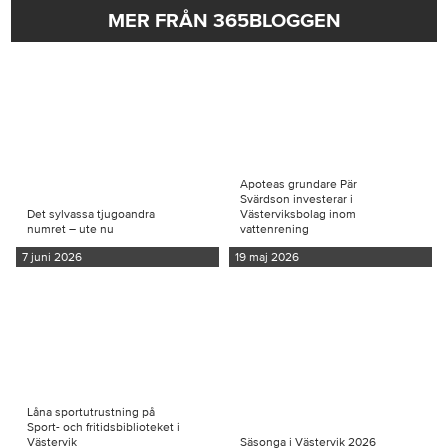
MER FRÅN 365BLOGGEN
Apoteas grundare Pär
Svärdson investerar i
Det sylvassa tjugoandra
Västerviksbolag inom
numret – ute nu
vattenrening
7 juni 2026
19 maj 2026
Låna sportutrustning på
Sport- och fritidsbiblioteket i
Västervik
Säsonga i Västervik 2026