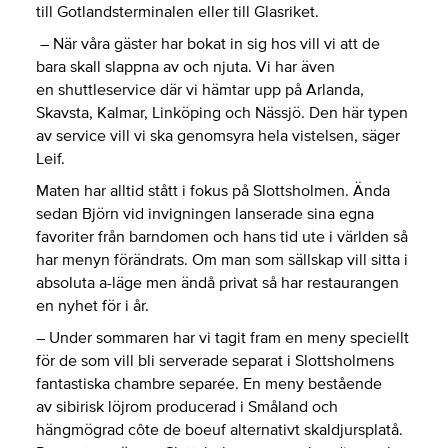
till Gotlandsterminalen eller till Glasriket.
– När våra gäster har bokat in sig hos vill vi att de
bara skall slappna av och njuta. Vi har även
en shuttleservice där vi hämtar upp på Arlanda,
Skavsta, Kalmar, Linköping och Nässjö. Den här typen
av service vill vi ska genomsyra hela vistelsen, säger
Leif.
Maten har alltid stått i fokus på Slottsholmen. Ända
sedan Björn vid invigningen lanserade sina egna
favoriter från barndomen och hans tid ute i världen så
har menyn förändrats. Om man som sällskap vill sitta i
absoluta a-läge men ändå privat så har restaurangen
en nyhet för i år.
– Under sommaren har vi tagit fram en meny speciellt
för de som vill bli serverade separat i Slottsholmens
fantastiska chambre separée. En meny bestående
av sibirisk löjrom producerad i Småland och
hängmögrad côte de boeuf alternativt skaldjursplatå.