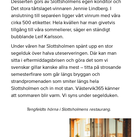
Desserten görs av Slottsholmens egen konditor och
Det stora tårtslaget-vinnaren Jennie Lindberg. I
anslutning till separéen ligger vårt vinrum med våra
cirka 500 etiketter. Hela kvällen har man givetvis
tillgång till våra sommelierer, säger en ständigt
bubblande Leif Karlsson.
Under våren har Slottsholmen spänt upp en stor
segelduk över halva uteserveringen. Där kan man
sitta i eftermiddagsbrisen och göra det som vi
svenskar gillar kanske allra mest – titta på strosande
semesterfirare som går längs bryggan och
strandpromenaden som smiter längs hela
Slottsholmen och in mot stan. Västervik365 känner
att sommaren blir varm. Vi syns under segelduken.
Tengfeldts hörna i Slottsholmens restaurang.