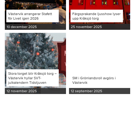
Västervik arrangerar Stafett
Färgsprakande ljusshow lyser
för Livet igen 2026
upp Kråksjö torg
10 december 2025
25 november 2025
Stora torget blir Kråksjö torg –
Västervik hyllar SVT-
SM i Grönlandsroll avgörs i
julkalendern Tidstjuven
Västervik
12 november 2025
12 september 2025