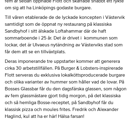
fem år sedan öppnade Flott och skaffade snabbt ett rykte
om sig att ha Linköpings godaste burgare.
Till våren etablerade de de lyckade koncepten i Västervik
samtidigt som de öppnat ny restaurang på klassiska
Sandbyhof i sitt älskade Loftahammar där de haft
sommarboende i 25 år. Det är drivet i kommunen som
lockar, det är Ulvaeus nytändning av Västerviks stad som
får dem att se en tillväxtplats.
Deras imponerande tre uppstarter kommer att generera
cirka 30 arbetstillfällen. På Burger & Lobsters-inspirerade
Flott serveras du exklusiva lokalköttsproducerade burgare
och olika varianter av hummer som håller vad de lovar. På
Bosses Glassbar får du den dagsfärska glassen, som någon
av fem glassmästare gjort tidig morgon, på det klassiska
och så hemliga Bosse-receptet, på Sandbyhof får du
klassisk pizza och moules frites. Fredrik och Alexander
Haglind, kul att ha er här! Hälsa farsan!