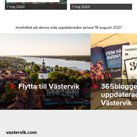
7 maj 2024
7 maj 2024
Innehållet på denna sida uppdaterades senast 19 augusti 2021
Flytta till Västervik
365bloggen
uppdatera
Västervik
Footer
vastervik.com