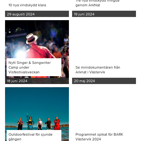
Tre nya vindskydd invigda
10 nya vindskydd klara
genom ArkNat
29 augusti 2024
19 juni 2024
Nytt Singer & Songwriter
Camp under
Se minidokumentären från
Visfestivalsveckan
Arknat i Västervik
18 juni 2024
20 maj 2024
Outdoorfestival för sjunde
Programmet spikat för BARK
gången
Västervik 2024