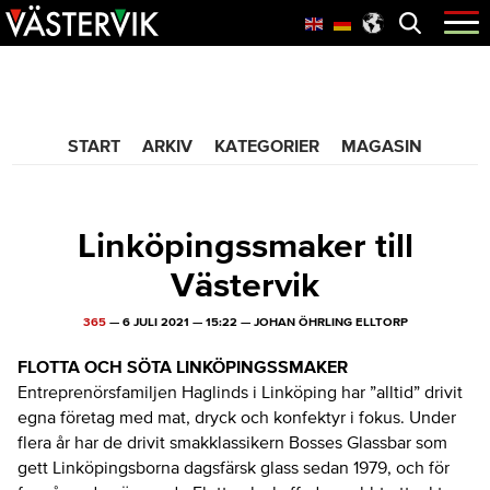
Hoppa
Skip
Hoppa
Öppna
menyn
till
to
till
huvudnavigering
main
sidfot
365 Bloggen
content
START
ARKIV
KATEGORIER
MAGASIN
Linköpingssmaker till
Västervik
365
—
6 JULI 2021
—
15:22
—
JOHAN ÖHRLING ELLTORP
FLOTTA OCH SÖTA LINKÖPINGSSMAKER
Entreprenörsfamiljen Haglinds i Linköping har ”alltid” drivit
egna företag med mat, dryck och konfektyr i fokus. Under
flera år har de drivit smakklassikern Bosses Glassbar som
gett Linköpingsborna dagsfärsk glass sedan 1979, och för