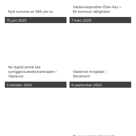
Västerviksprofilen Ellen Key –
Nytt nummer av 365 ute nu
för kvinnors rättigheter
13 juni 2025
7 mars 2025
Ny digital portal ska
synliggöra arbetsmarknaden i
Västervik minglade i
Västervik
Stockholm
3 oktober 2024
6 september 2024