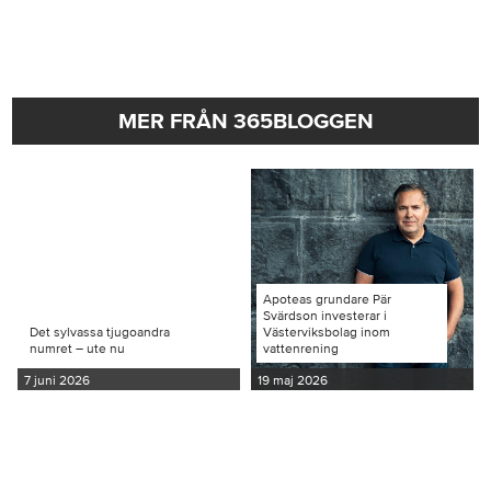
MER FRÅN 365BLOGGEN
Apoteas grundare Pär
Svärdson investerar i
Det sylvassa tjugoandra
Västerviksbolag inom
numret – ute nu
vattenrening
7 juni 2026
19 maj 2026