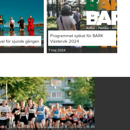
Programmet spikat för BARK
val för sjunde gången
Västervik 2024
7 maj 2024