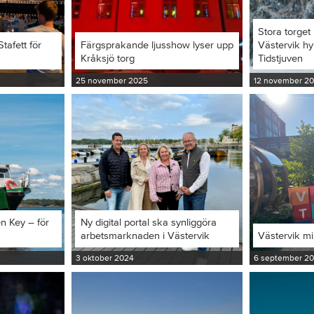
Stora torget 
tafett för
Färgsprakande ljusshow lyser upp
Västervik hy
Kråksjö torg
Tidstjuven
25 november 2025
12 november 2
en Key – för
Ny digital portal ska synliggöra
arbetsmarknaden i Västervik
Västervik m
3 oktober 2024
6 september 2