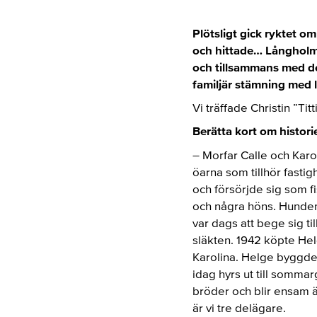
Plötsligt gick ryktet o
och hittade… Långholme
och tillsammans med d
familjär stämning med l
Vi träffade Christin ”T
Berätta kort om histor
– Morfar Calle och Kar
öarna som tillhör fasti
och försörjde sig som f
och några höns. Hunden
var dags att bege sig til
släkten. 1942 köpte Hel
Karolina. Helge byggde
idag hyrs ut till somma
bröder och blir ensam äg
är vi tre delägare.