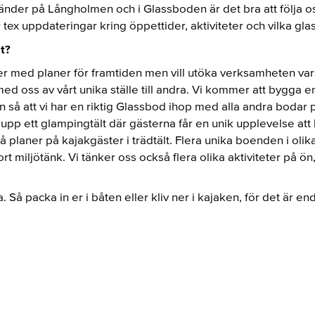
änder på Långholmen och i Glassboden är det bra att följa 
ex uppdateringar kring öppettider, aktiviteter och vilka glass
t?
er med planer för framtiden men vill utöka verksamheten vars
 med oss av vårt unika ställe till andra. Vi kommer att bygga 
n så att vi har en riktig Glassbod ihop med alla andra bodar 
 upp ett glampingtält där gästerna får en unik upplevelse att b
kså planer på kajakgäster i trädtält. Flera unika boenden i oli
rt miljötänk. Vi tänker oss också flera olika aktiviteter på ön
. Så packa in er i båten eller kliv ner i kajaken, för det är enda 