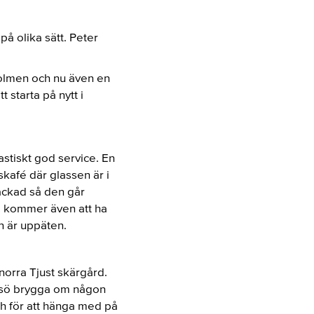
på olika sätt. Peter
holmen och nu även en
starta på nytt i
stiskt god service. En
kafé där glassen är i
ackad så den går
 Vi kommer även att ha
n är uppäten.
norra Tjust skärgård.
orsö brygga om någon
h för att hänga med på