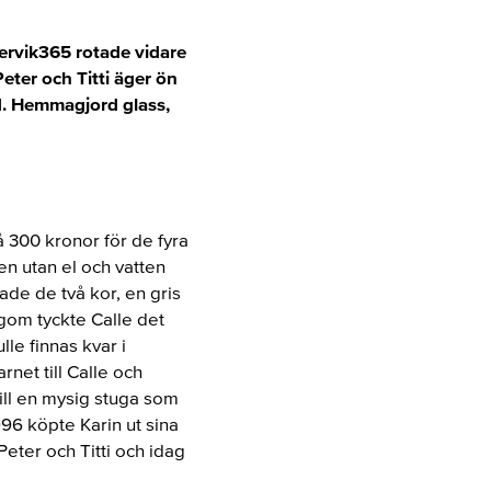
tervik365 rotade vidare
ter och Titti äger ön
d. Hemmagjord glass,
 300 kronor för de fyra
en utan el och vatten
ade de två kor, en gris
gom tyckte Calle det
lle finnas kvar i
net till Calle och
ll en mysig stuga som
96 köpte Karin ut sina
Peter och Titti och idag