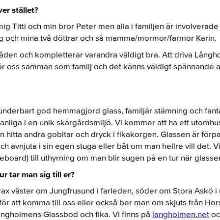
ver stället?
g Titti och min bror Peter men alla i familjen är involverade 
jag och mina två döttrar och så mamma/mormor/farmor Karin.
råden och kompletterar varandra väldigt bra. Att driva Lång
r oss samman som familj och det känns väldigt spännande att 
underbart god hemmagjord glass, familjär stämning och fanta
anliga i en unik skärgårdsmiljö. Vi kommer att ha ett utomhus
hitta andra gobitar och dryck i fikakorgen. Glassen är förp
och avnjuta i sin egen stuga eller båt om man hellre vill det.
board) till uthyrning om man blir sugen på en tur när glasse
r tar man sig till er?
ax väster om Jungfrusund i farleden, söder om Stora Askö i 
ör att komma till oss eller också ber man om skjuts från H
Långholmens Glassbod och fika. Vi finns på
langholmen.net
oc