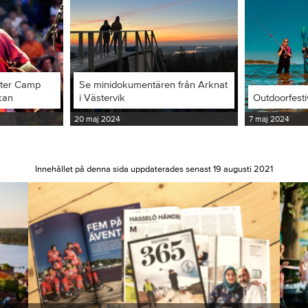
iter Camp
Se minidokumentären från Arknat
kan
i Västervik
Outdoorfesti
20 maj 2024
7 maj 2024
Innehållet på denna sida uppdaterades senast 19 augusti 2021