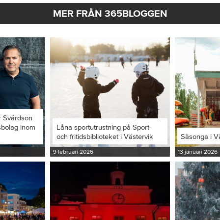
MER FRÅN 365BLOGGEN
r Svärdson
ksbolag inom
Låna sportutrustning på Sport-
och fritidsbiblioteket i Västervik
Säsonga i V
9 februari 2026
13 januari 2026