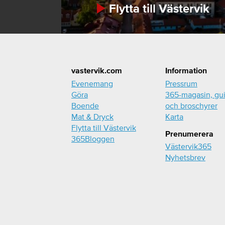
Flytta till Västervik
Footer
vastervik.com
Information
Evenemang
Pressrum
Göra
365-magasin, gu
Boende
och broschyrer
Mat & Dryck
Karta
Flytta till Västervik
Prenumerera
365Bloggen
Västervik365
Nyhetsbrev