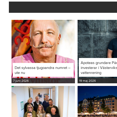
Apoteas grundare Pä
Det sylvassa tjugoandra numret –
investerar i Västervi
ute nu
vattenrening
7 juni 2026
19 maj 2026