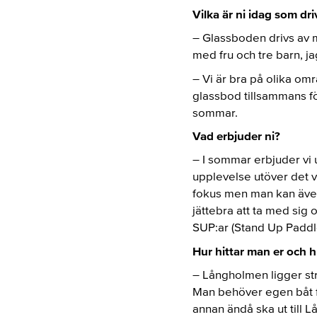
Vilka är ni idag som dri
– Glassboden drivs av mi
med fru och tre barn, 
– Vi är bra på olika om
glassbod tillsammans fö
sommar.
Vad erbjuder ni?
– I sommar erbjuder vi 
upplevelse utöver det v
fokus men man kan även 
jättebra att ta med sig 
SUP:ar (Stand Up Paddle
Hur hittar man er och hu
– Långholmen ligger str
Man behöver egen båt f
annan ändå ska ut till 