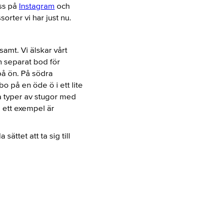
oss på
Instagram
och
orter vi har just nu.
amt. Vi älskar vårt
en separat bod för
på ön. På södra
o på en öde ö i ett lite
ka typer av stugor med
, ett exempel är
sättet att ta sig till