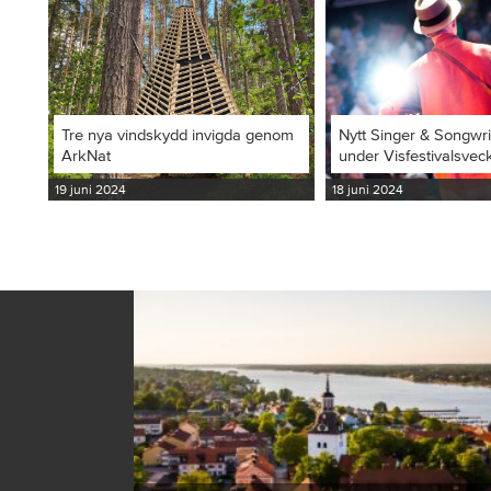
Tre nya vindskydd invigda genom
Nytt Singer & Songwr
ArkNat
under Visfestivalsvec
19 juni 2024
18 juni 2024