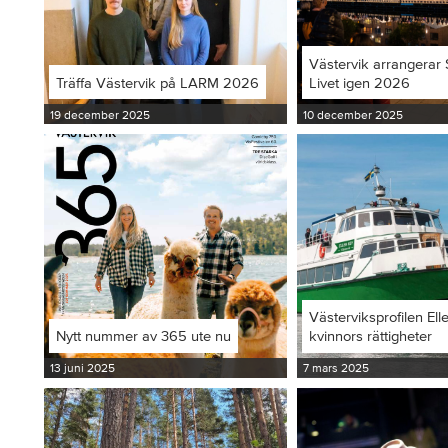
Västervik arrangerar S
Träffa Västervik på LARM 2026
Livet igen 2026
19 december 2025
10 december 2025
Västerviksprofilen Ell
Nytt nummer av 365 ute nu
kvinnors rättigheter
13 juni 2025
7 mars 2025