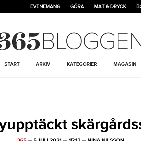
EVENEMANG
GÖRA
MAT & DRYCK
B
365 Bloggen
START
ARKIV
KATEGORIER
MAGASIN
yupptäckt skärgårds
365
—
5 JULI 2021
—
15:13
—
NINA NILSSON