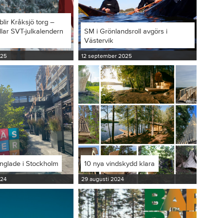
blir Kråksjö torg –
llar SVT-julkalendern
SM i Grönlandsroll avgörs i
Västervik
025
12 september 2025
inglade i Stockholm
10 nya vindskydd klara
024
29 augusti 2024