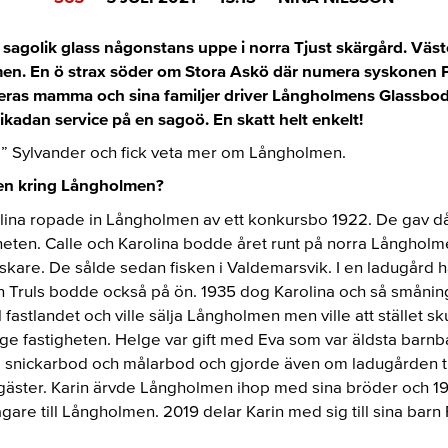
m sagolik glass någonstans uppe i norra Tjust skärgård. Väs
n. En ö strax söder om Stora Askö där numera syskonen Pe
eras mamma och sina familjer driver Långholmens Glassbo
ikadan service på en sagoö. En skatt helt enkelt!
itti” Sylvander och fick veta mer om Långholmen.
ien kring Långholmen?
olina ropade in Långholmen av ett konkursbo 1922. De gav då
gheten. Calle och Karolina bodde året runt på norra Långholm
iskare. De sålde sedan fisken i Valdemarsvik. I en ladugård h
 Truls bodde också på ön. 1935 dog Karolina och så smånin
l fastlandet och ville sälja Långholmen men ville att stället sku
ge fastigheten. Helge var gift med Eva som var äldsta barnbar
 snickarbod och målarbod och gjorde även om ladugården ti
rgäster. Karin ärvde Långholmen ihop med sina bröder och 19
are till Långholmen. 2019 delar Karin med sig till sina barn 