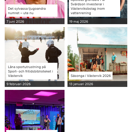
Svärdson investerar i
Det sylvassa tjugoandra
Västerviksbolag inom
numret – ute nu
vattenrening
7 juni 2026
19 maj 2026
Låna sportutrustning på
Sport- och fritidsbiblioteket i
Västervik
Säsonga i Västervik 2026
9 februari 2026
13 januari 2026