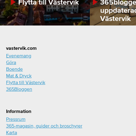
Flytta till Västervik
365bloggen
uppdatera
Västervik
Footer
vastervik.com
Evenemang
Göra
Boende
Mat & Dryck
Flytta till Västervik
365Bloggen
Information
Pressrum
365-magasin, guider och broschyrer
Karta