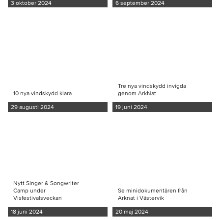
3 oktober 2024
6 september 2024
Tre nya vindskydd invigda
10 nya vindskydd klara
genom ArkNat
29 augusti 2024
19 juni 2024
Nytt Singer & Songwriter
Camp under
Se minidokumentären från
Visfestivalsveckan
Arknat i Västervik
18 juni 2024
20 maj 2024