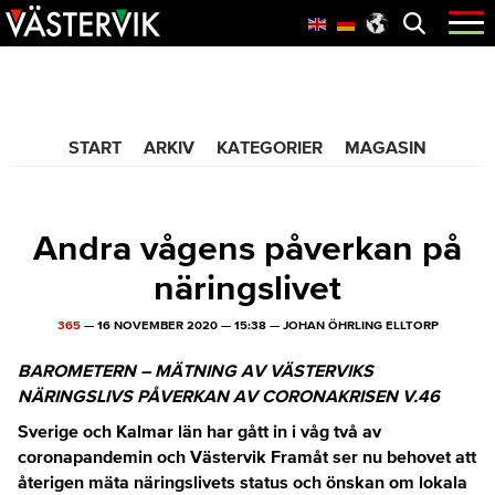
Hoppa
Skip
Hoppa
Öppna
menyn
till
to
till
huvudnavigering
main
sidfot
365 Bloggen
content
START
ARKIV
KATEGORIER
MAGASIN
Andra vågens påverkan på
näringslivet
365
—
16 NOVEMBER 2020
—
15:38
—
JOHAN ÖHRLING ELLTORP
BAROMETERN – MÄTNING AV VÄSTERVIKS
NÄRINGSLIVS
PÅVERKAN AV CORONAKRISEN
V.46
Sverige och Kalmar län har gått in i våg två av
coronapandemin och Västervik Framåt ser nu behovet att
återigen mäta näringslivets status och önskan om lokala