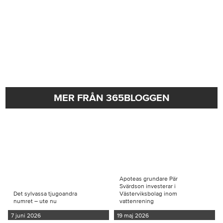
MER FRÅN 365BLOGGEN
Apoteas grundare Pär
Svärdson investerar i
Det sylvassa tjugoandra
Västerviksbolag inom
numret – ute nu
vattenrening
7 juni 2026
19 maj 2026