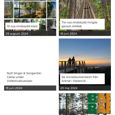
Tre nya vindskydd invigda
10 nya vindskydd klara
genom ArkNat
29 augusti 2024
19 juni 2024
Nytt Singer & Songwriter
Camp under
Se minidokumentären från
Visfestivalsveckan
Arknat i Västervik
18 juni 2024
20 maj 2024