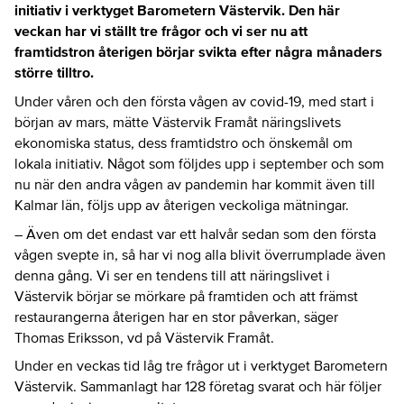
initiativ i verktyget Barometern Västervik. Den här
veckan har vi ställt tre frågor och vi ser nu att
framtidstron återigen börjar svikta efter några månaders
större tilltro.
Under våren och den första vågen av covid-19, med start i
början av mars, mätte Västervik Framåt näringslivets
ekonomiska status, dess framtidstro och önskemål om
lokala initiativ. Något som följdes upp i september och som
nu när den andra vågen av pandemin har kommit även till
Kalmar län, följs upp av återigen veckoliga mätningar.
– Även om det endast var ett halvår sedan som den första
vågen svepte in, så har vi nog alla blivit överrumplade även
denna gång. Vi ser en tendens till att näringslivet i
Västervik börjar se mörkare på framtiden och att främst
restaurangerna återigen har en stor påverkan, säger
Thomas Eriksson, vd på Västervik Framåt.
Under en veckas tid låg tre frågor ut i verktyget Barometern
Västervik. Sammanlagt har 128 företag svarat och här följer