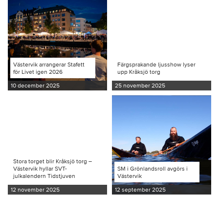
Västervik arrangerar Stafett
Färgsprakande ljusshow lyser
för Livet igen 2026
upp Kråksjö torg
10 december 2025
25 november 2025
Stora torget blir Kråksjö torg –
Västervik hyllar SVT-
SM i Grönlandsroll avgörs i
julkalendern Tidstjuven
Västervik
12 november 2025
12 september 2025