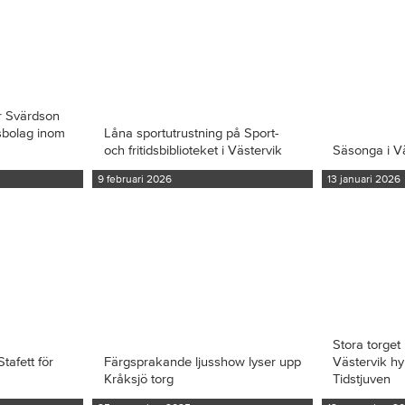
r Svärdson
ksbolag inom
Låna sportutrustning på Sport-
och fritidsbiblioteket i Västervik
Säsonga i V
9 februari 2026
13 januari 2026
Stora torget 
tafett för
Färgsprakande ljusshow lyser upp
Västervik hy
Kråksjö torg
Tidstjuven