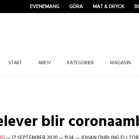
EVENEMANG
GÖRA
MAT & DRYCK
B
365 Bloggen
START
ARKIV
KATEGORIER
MAGASIN
lever blir coronaam
65
—
17 SEPTEMBER 2020
—
11:34
—
JOHAN ÖHRLING ELLTOR