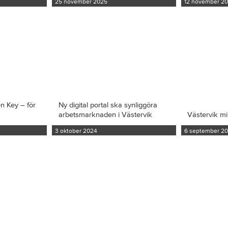
25 november 2025
12 november 2
en Key – för
Ny digital portal ska synliggöra
arbetsmarknaden i Västervik
Västervik m
3 oktober 2024
6 september 2