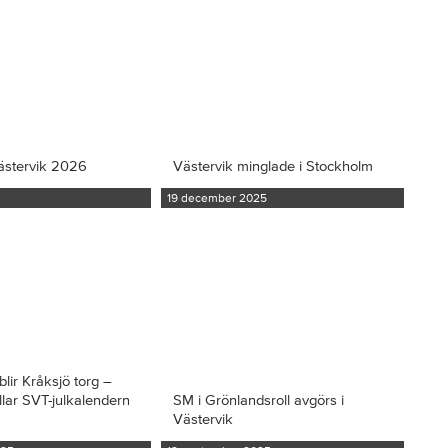
ästervik 2026
Västervik minglade i Stockholm
19 december 2025
blir Kråksjö torg –
llar SVT-julkalendern
SM i Grönlandsroll avgörs i
Västervik