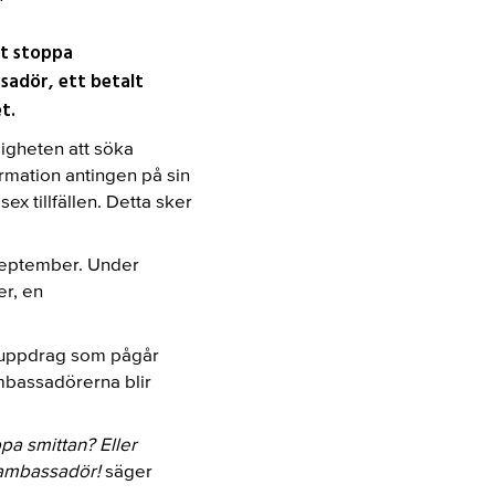
tt stoppa
sadör, ett betalt
t.
igheten att söka
rmation antingen på sin
ex tillfällen. Detta sker
 september. Under
r, en
t uppdrag som pågår
ambassadörerna blir
ppa smittan? Eller
aambassadör!
säger