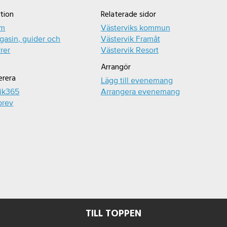
tion
Relaterade sidor
um
Västerviks kommun
asin, guider och
Västervik Framåt
rer
Västervik Resort
Arrangör
erera
Lägg till evenemang
ik365
Arrangera evenemang
brev
TILL TOPPEN