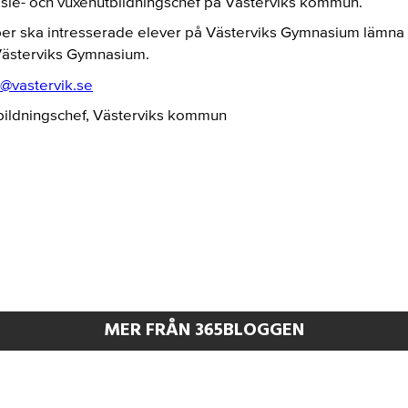
ie- och vuxenutbildningschef på Västerviks kommun.
r ska intresserade elever på Västerviks Gymnasium lämna i
 Västerviks Gymnasium.
@vastervik.se
bildningschef, Västerviks kommun
MER FRÅN 365BLOGGEN