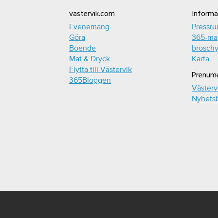
Footer
vastervik.com
Informa
Evenemang
Pressr
Göra
365-mag
Boende
broschy
Mat & Dryck
Karta
Flytta till Västervik
Prenum
365Bloggen
Västerv
Nyhets