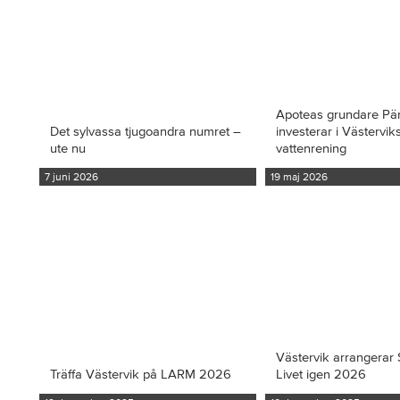
Apoteas grundare Pä
Det sylvassa tjugoandra numret –
investerar i Västervi
ute nu
vattenrening
7 juni 2026
19 maj 2026
Västervik arrangerar S
Träffa Västervik på LARM 2026
Livet igen 2026