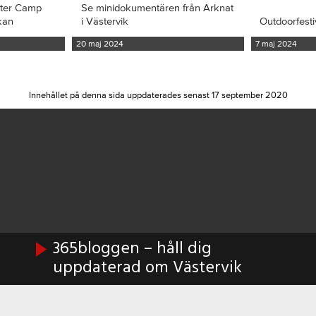
iter Camp
Se minidokumentären från Arknat
kan
i Västervik
Outdoorfesti
20 maj 2024
7 maj 2024
Innehållet på denna sida uppdaterades senast 17 september 2020
365bloggen – håll dig
uppdaterad om Västervik