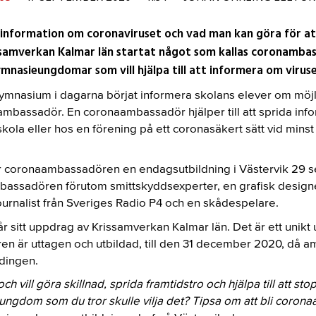
information om coronaviruset och vad man kan göra för a
ssamverkan Kalmar län startat något som kallas coronambas
mnasieungdomar som vill hjälpa till att informera om viruse
Gymnasium i dagarna börjat informera skolans elever om möjl
bassadör. En coronaambassadör hjälper till att sprida info
kola eller hos en förening på ett coronasäkert sätt vid minst s
får coronaambassadören en endagsutbildning i Västervik 29
bassadören förutom smittskyddsexperter, en grafisk designe
urnalist från Sveriges Radio P4 och en skådespelare.
r sitt uppdrag av Krissamverkan Kalmar län. Det är ett unik
en är uttagen och utbildad, till den 31 december 2020, då 
dingen.
h vill göra skillnad, sprida framtidstro och hjälpa till att sto
ngdom som du tror skulle vilja det? Tipsa om att bli coron