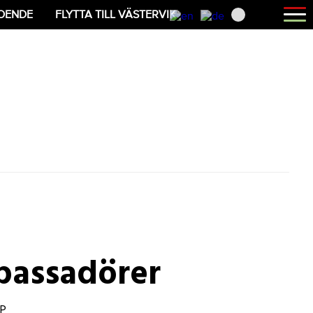
Öppna
OENDE
FLYTTA TILL VÄSTERVIK
menyn
bassadörer
P