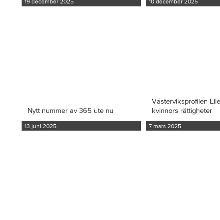
19 december 2025
10 december 2025
Västerviksprofilen Ell
Nytt nummer av 365 ute nu
kvinnors rättigheter
13 juni 2025
7 mars 2025