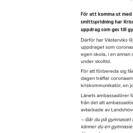
För att komma ut med 
smittspridning har Kri
uppdrag som ges till gy
Därför har Västerviks 
uppdraget som coronaam
egen skola, i en annan s
under skoltid.
För att förbereda sig 
dagen träffar coronaam
kriskommunikatör, en jo
Länets ambassadörer få
från det att ambassadör
avtackade av Landshöv
– Går du på gymnasiet oc
känner du en gymnasieu