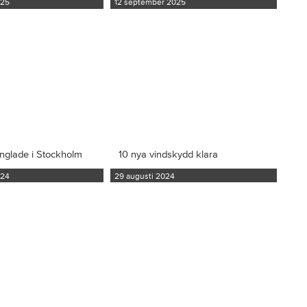
025
12 september 2025
inglade i Stockholm
10 nya vindskydd klara
024
29 augusti 2024