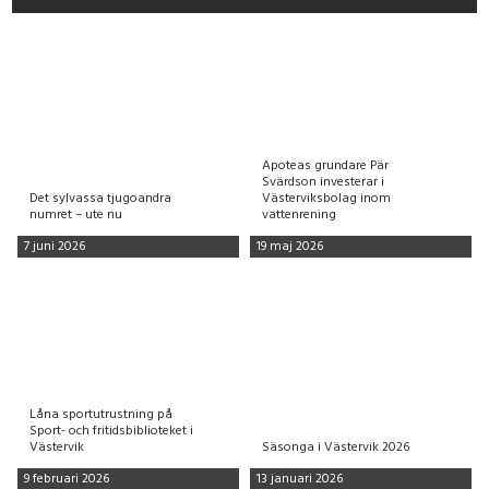
Apoteas grundare Pär
Svärdson investerar i
Det sylvassa tjugoandra
Västerviksbolag inom
numret – ute nu
vattenrening
7 juni 2026
19 maj 2026
Låna sportutrustning på
Sport- och fritidsbiblioteket i
Västervik
Säsonga i Västervik 2026
9 februari 2026
13 januari 2026