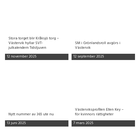
Stora torget blir Kråksjö torg –
Västervik hyllar SVT-
SM i Grönlandsroll avgörs i
julkalendern Tidstjuven
Västervik
12 november 2025
12 september 2025
Västerviksprofilen Ellen Key –
Nytt nummer av 365 ute nu
för kvinnors rättigheter
13 juni 2025
7 mars 2025