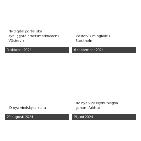
Ny digital portal ska
synliggöra arbetsmarknaden i
Västervik minglade i
Västervik
Stockholm
3 oktober 2024
6 september 2024
Tre nya vindskydd invigda
10 nya vindskydd klara
genom ArkNat
29 augusti 2024
19 juni 2024