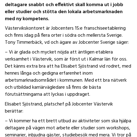
deltagare snabbt och effektivt skall komma ut i jobb
eller studier och stötta den lokala arbetsmarknaden
med ny kompetens.
Västervikskontoret är Jobcenters 15:e franschiseetablering
och finns idag på flera orter i södra och mellersta Sverige.
Tony Timmerbäck, vd och ägare av Jobcenter Sverige säger:
– Vi är glada och mycket nöjda att äntligen etablera
verksamhet i Västervik, som är först ut i Kalmar län för oss.
Det känns extra bra att ha Elisabet Sjöstrand vid rodret, med
hennes långa och gedigna erfarenhet inom
arbetsmarknadsområdet i kommunen. Med ett bra nätverk
och utbildad karriärvägledare så finns de bästa
förutsättningarna att lyckas i uppdraget.
Elisabet Sjöstrand, platschef på Jobcenter Västervik
berättar:
– Vi kommer ha ett brett utbud av aktiviteter som ska hjälpa
deltagare på vägen mot arbete eller studier som workshops,
seminarier, inbjudna gäster, studiebesök med mera. Vi tror på