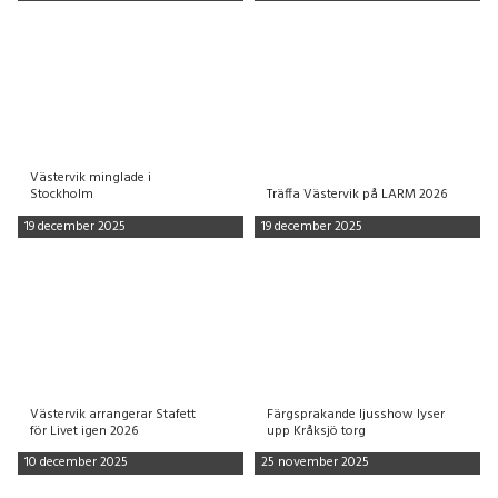
Västervik minglade i
Stockholm
Träffa Västervik på LARM 2026
19 december 2025
19 december 2025
Västervik arrangerar Stafett
Färgsprakande ljusshow lyser
för Livet igen 2026
upp Kråksjö torg
10 december 2025
25 november 2025