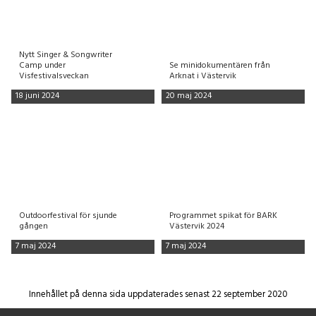
Nytt Singer & Songwriter
Camp under
Se minidokumentären från
Visfestivalsveckan
Arknat i Västervik
18 juni 2024
20 maj 2024
Outdoorfestival för sjunde
Programmet spikat för BARK
gången
Västervik 2024
7 maj 2024
7 maj 2024
Innehållet på denna sida uppdaterades senast 22 september 2020