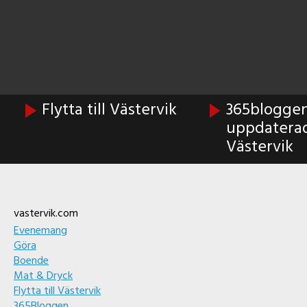
Flytta till Västervik
365bloggen 
uppdatera
Västervik
Footer
vastervik.com
Evenemang
Göra
Boende
Mat & Dryck
Flytta till Västervik
365Bloggen