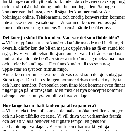
Inriktningen är ett nytt tänk för kunden då vi levererar avslappning
och maximal återhämtning under behandlingstiden. Salongen
kommer vara helt tyst, det vill säga det kommer endast ske
bokningar online. Telefonsamtal och onödig konversation kommer
inte att ske i den nya salongen. Vi kommer koncentrera oss på
konsultationen kring kundens önskemål när de besöker oss.
Det låter ju skönt för kunden. Vad var det som födde idén?
–
Vi har uppfattat att våra kunder idag blir matade med ljudintryck
överallt, därför kan det bli en magisk upplevelse att få en stund för
sig själv. Vi vill att behandlingsmiljön ska vara fri från sekundära
ljud samt att de inte behöver stressa och känna sig obekväma innan
och under behandlingen. Det finns kunder till oss som nog
uppskattar en tyst och fridfull miljö.
Amici kommer finnas kvar och drivas exakt som det görs idag på
Stora torget. Den lilla salongen kommer drivas med det nya tysta
och lugna manéret. Personalen som finns idag kommer även finnas
tillgängliga på Strömsgatan. Men med det nya konceptet kommer
salongen endast inhysa en till två frisörer i taget.
Hur länge har ni haft tanken på att expandera?
–
Vi har hela tiden haft som ett delmål att utöka med fler salonger
och nu kom tillfället att satsa. Vi vill driva vår verksamhet framåt
och ser att vi alla behöver ett lugnare tempo, en plats för
återhämtning i vardagen. Vi som frisörer har märkt tydliga