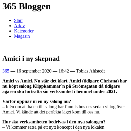
365 Bloggen
Start
Arkiv
Kategorier
Magasin
Amici i ny skepnad
365
—
16 september 2020
—
16:42
—
Tobias Ahlstedt
Amici vs Amici. Nu står det klart. Amici (tidigare Chrisma) har
nu köpt salong Klippkammar´n på Strömsgatan då tidigare
ägaren ska fortsätta sin verksamhet i hemmet under 2021.
Varför öppnar ni en ny salong nu?
–
Idén om att ha en till salong har funnits hos oss sedan vi tog över
Amici. Vi kände att det perfekta läget kom till oss nu.
Hur ska verksamheten bedrivas i den nya salongen?
–
Vi kommer satsa på ett nytt koncept i den nya lokalen.