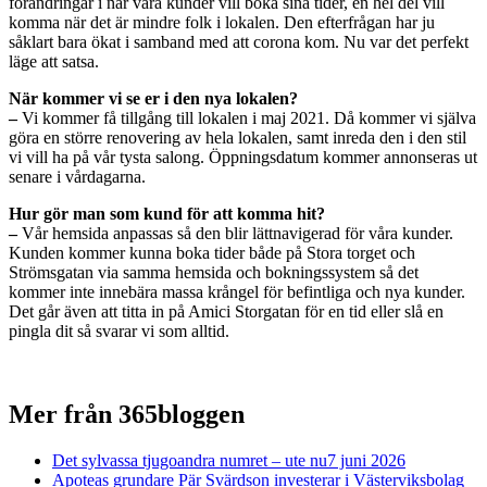
förändringar i när våra kunder vill boka sina tider, en hel del vill
komma när det är mindre folk i lokalen. Den efterfrågan har ju
såklart bara ökat i samband med att corona kom. Nu var det perfekt
läge att satsa.
När kommer vi se er i den nya lokalen?
–
Vi kommer få tillgång till lokalen i maj 2021. Då kommer vi själva
göra en större renovering av hela lokalen, samt inreda den i den stil
vi vill ha på vår tysta salong. Öppningsdatum kommer annonseras ut
senare i vårdagarna.
Hur gör man som kund för att komma hit?
–
Vår hemsida anpassas så den blir lättnavigerad för våra kunder.
Kunden kommer kunna boka tider både på Stora torget och
Strömsgatan via samma hemsida och bokningssystem så det
kommer inte innebära massa krångel för befintliga och nya kunder.
Det går även att titta in på Amici Storgatan för en tid eller slå en
pingla dit så svarar vi som alltid.
Mer från 365bloggen
Det sylvassa tjugoandra numret – ute nu
7 juni 2026
Apoteas grundare Pär Svärdson investerar i Västerviksbolag