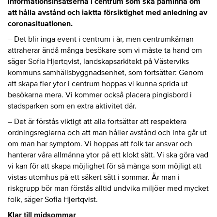
informationsinsatserna i centrum som ska påminna om
att hålla avstånd och iaktta försiktighet med anledning av
coronasituationen.
– Det blir inga event i centrum i år, men centrumkärnan
attraherar ändå många besökare som vi måste ta hand om
säger Sofia Hjertqvist, landskapsarkitekt på Västerviks
kommuns samhällsbyggnadsenhet, som fortsätter: Genom
att skapa fler ytor i centrum hoppas vi kunna sprida ut
besökarna mera. Vi kommer också placera pingisbord i
stadsparken som en extra aktivitet där.
– Det är förstås viktigt att alla fortsätter att respektera
ordningsreglerna och att man håller avstånd och inte går ut
om man har symptom. Vi hoppas att folk tar ansvar och
hanterar våra allmänna ytor på ett klokt sätt. Vi ska göra vad
vi kan för att skapa möjlighet för så många som möjligt att
vistas utomhus på ett säkert sätt i sommar. Är man i
riskgrupp bör man förstås alltid undvika miljöer med mycket
folk, säger Sofia Hjertqvist.
Klar till midsommar