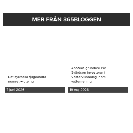
MER FRÅN 365BLOGGEN
Apoteas grundare Pär
Svärdson investerar i
Det sylvassa tjugoandra
Västerviksbolag inom
numret – ute nu
vattenrening
7 juni 2026
19 maj 2026