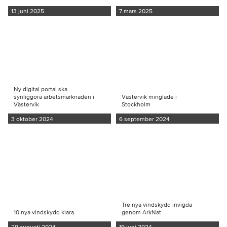
13 juni 2025
7 mars 2025
Ny digital portal ska
synliggöra arbetsmarknaden i
Västervik minglade i
Västervik
Stockholm
3 oktober 2024
6 september 2024
Tre nya vindskydd invigda
10 nya vindskydd klara
genom ArkNat
29 augusti 2024
19 juni 2024