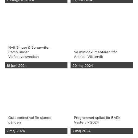
Nytt Singer & Songwriter
Camp under
Se minidokumentären från
Visfestivalsveckan
Arknat i Västervik
18 juni 2024
20 maj 2024
Outdoorfestival för sjunde
Programmet spikat för BARK
gången
Västervik 2024
7 maj 2024
7 maj 2024