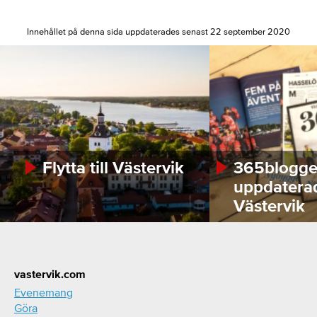
Innehållet på denna sida uppdaterades senast 22 september 2020
Flytta till Västervik
365bloggen
uppdatera
Västervik
Footer
vastervik.com
Evenemang
Göra