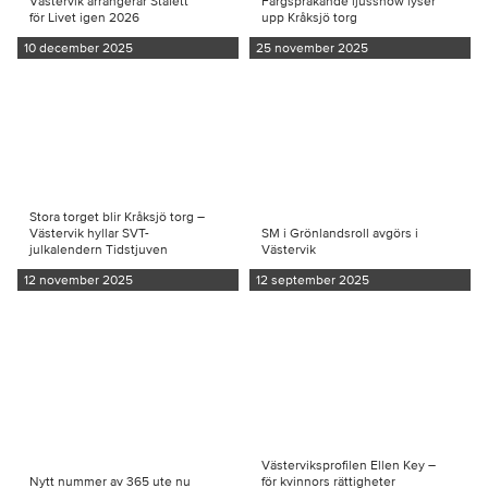
Västervik arrangerar Stafett
Färgsprakande ljusshow lyser
för Livet igen 2026
upp Kråksjö torg
10 december 2025
25 november 2025
Stora torget blir Kråksjö torg –
Västervik hyllar SVT-
SM i Grönlandsroll avgörs i
julkalendern Tidstjuven
Västervik
12 november 2025
12 september 2025
Västerviksprofilen Ellen Key –
Nytt nummer av 365 ute nu
för kvinnors rättigheter