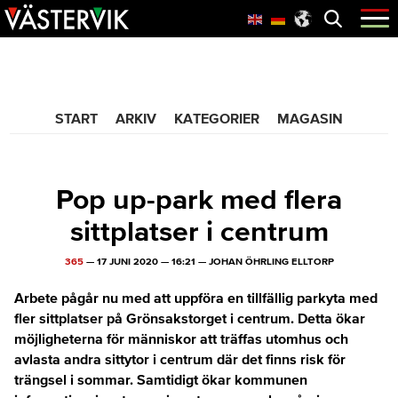
Hoppa
Skip
Hoppa
Öppna
menyn
till
to
till
huvudnavigering
main
sidfot
365 Bloggen
content
START
ARKIV
KATEGORIER
MAGASIN
Pop up-park med flera
sittplatser i centrum
365
—
17 JUNI 2020
—
16:21
—
JOHAN ÖHRLING ELLTORP
Arbete pågår nu med att uppföra en tillfällig parkyta med
fler sittplatser på Grönsakstorget i centrum. Detta ökar
möjligheterna för människor att träffas utomhus och
avlasta andra sittytor i centrum där det finns risk för
trängsel i sommar. Samtidigt ökar kommunen