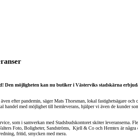
eranser
d! Den möjligheten kan nu butiker i Västerviks stadskärna erbjuda
bud även efter pandemin, säger Mats Thorsman, lokal fastighetsägare och 
gital handel med möjlighet till hemleverans, hjälper vi även de kunder s
ervice, som i samverkan med Stadsbudskontoret sköter leveranserna. Fle
lters Foto, Boligheter, Sandströms, Kjell & Co och Hemtex är några e
inredning, fritid, smycken med mera.