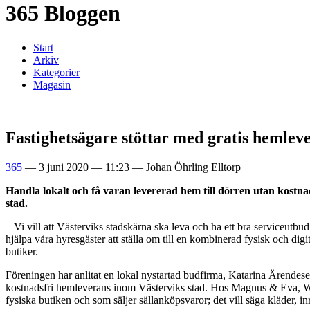
365 Bloggen
Start
Arkiv
Kategorier
Magasin
Fastighetsägare stöttar med gratis hemlev
365
—
3 juni 2020
—
11:23
—
Johan Öhrling Elltorp
Handla lokalt och få varan levererad hem till dörren utan kostna
stad.
– Vi vill att Västerviks stadskärna ska leva och ha ett bra serviceut
hjälpa våra hyresgäster att ställa om till en kombinerad fysisk och di
butiker.
Föreningen har anlitat en lokal nystartad budfirma, Katarina Ärendes
kostnadsfri hemleverans inom Västerviks stad. Hos Magnus & Eva, Wa
fysiska butiken och som säljer sällanköpsvaror; det vill säga kläder, 