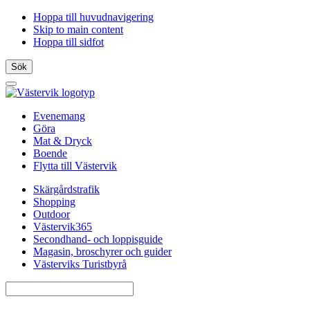
Hoppa till huvudnavigering
Skip to main content
Hoppa till sidfot
Sök
Öppna
menyn
Evenemang
Göra
Mat & Dryck
Boende
Flytta till Västervik
Skärgårdstrafik
Shopping
Outdoor
Västervik365
Secondhand- och loppisguide
Magasin, broschyrer och guider
Västerviks Turistbyrå