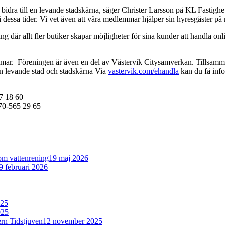
bidra till en levande stadskärna, säger Christer Larsson på KL Fastighe
 i dessa tider. Vi vet även att våra medlemmar hjälper sin hyresgäster p
g där allt fler butiker skapar möjligheter för sina kunder att handla onl
mar. Föreningen är även en del av Västervik Citysamverkan. Tillsammans 
n levande stad och stadskärna Via
vastervik.com/ehandla
kan du få info
77 18 60
070-565 29 65
om vattenrening
19 maj 2026
9 februari 2026
025
025
ern Tidstjuven
12 november 2025