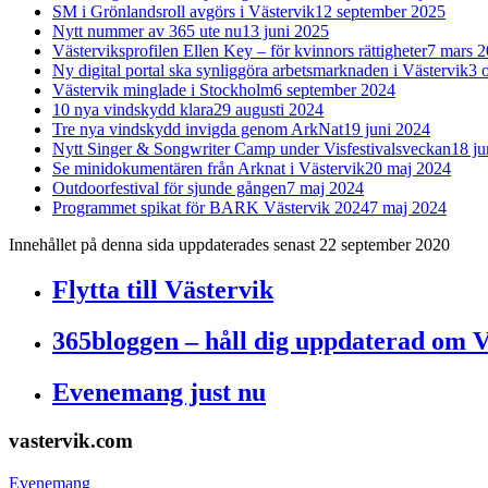
SM i Grönlandsroll avgörs i Västervik
12 september 2025
Nytt nummer av 365 ute nu
13 juni 2025
Västerviksprofilen Ellen Key – för kvinnors rättigheter
7 mars 
Ny digital portal ska synliggöra arbetsmarknaden i Västervik
3 
Västervik minglade i Stockholm
6 september 2024
10 nya vindskydd klara
29 augusti 2024
Tre nya vindskydd invigda genom ArkNat
19 juni 2024
Nytt Singer & Songwriter Camp under Visfestivalsveckan
18 ju
Se minidokumentären från Arknat i Västervik
20 maj 2024
Outdoorfestival för sjunde gången
7 maj 2024
Programmet spikat för BARK Västervik 2024
7 maj 2024
Innehållet på denna sida uppdaterades senast 22 september 2020
Flytta till Västervik
365bloggen – håll dig uppdaterad om V
Evenemang just nu
Footer
vastervik.com
Evenemang