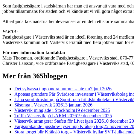
Som fastighetsägare i stadskärnan har man ett ansvar att vara med och 
jobbar tillsammans för staden och vi kände att vi vill göra något extra
Att erbjuda kostnadsfria hemleveranser är en del i ett större sammanhan
FAKTA:
Fastighetsägare i Västerviks stad är en ideell förening med 24 medlem
Västerviks kommun och Västervik Framåt med flera jobbar man för e
För mer information kontakta:
Mats Thorsman, ordförande Fastighetsägare i Västerviks stad, 070-7
Christer Larsson, vice ordförande Fastighetsägare i Västerviks stad, 
Mer från 365bloggen
Det sylvassa tjugoandra numret – ute nu
7 juni 2026
Apoteas grundare Pär Svärdson investerar i Västerviksbolag in
Låna sportutrustning på Sport- och fritidsbiblioteket i Västervik
Säsonga i Västervik 2026
13 januari 2026
Västervik minglade i Stockholm
19 december 2025
Träffa Västervik på LARM 2026
19 december 2025
Västervik arrangerar Stafett för Livet igen 2026
10 december 2
Färgsprakande ljusshow lyser upp Kråksjö torg
25 november 2
Stora torget blir Kråksjö torg – Västervik hyllar SVT-julkalend