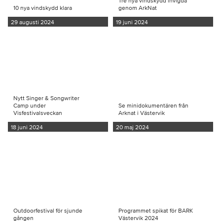
Tre nya vindskydd invigda
10 nya vindskydd klara
genom ArkNat
29 augusti 2024
19 juni 2024
Nytt Singer & Songwriter
Camp under
Se minidokumentären från
Visfestivalsveckan
Arknat i Västervik
18 juni 2024
20 maj 2024
Outdoorfestival för sjunde
Programmet spikat för BARK
gången
Västervik 2024