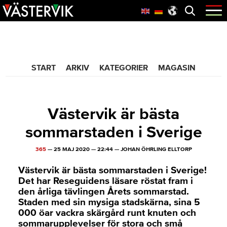
Hoppa
Skip
Hoppa
Öppna
menyn
till
to
till
huvudnavigering
main
sidfot
365 Bloggen
content
START
ARKIV
KATEGORIER
MAGASIN
Västervik är bästa
sommarstaden i Sverige
365
—
25 MAJ 2020
—
22:44
—
JOHAN ÖHRLING ELLTORP
Västervik är bästa sommarstaden i Sverige!
Det har Reseguidens läsare röstat fram i
den årliga tävlingen Årets sommarstad.
Staden med sin mysiga stadskärna, sina 5
000 öar vackra skärgård runt knuten och
sommarupplevelser för stora och små