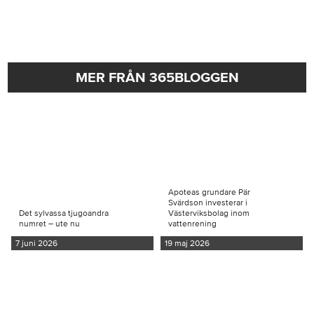
MER FRÅN 365BLOGGEN
Apoteas grundare Pär
Svärdson investerar i
Det sylvassa tjugoandra
Västerviksbolag inom
numret – ute nu
vattenrening
7 juni 2026
19 maj 2026