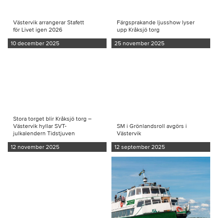
Västervik arrangerar Stafett
Färgsprakande ljusshow lyser
för Livet igen 2026
upp Kråksjö torg
10 december 2025
25 november 2025
Stora torget blir Kråksjö torg –
Västervik hyllar SVT-
SM i Grönlandsroll avgörs i
julkalendern Tidstjuven
Västervik
12 november 2025
12 september 2025