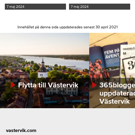
7 maj 2024
7 maj 2024
Innehållet på denna sida uppdaterades senast 30 april 2021
Flytta till Västervik
365bloggen
uppdatera
Västervik
Footer
vastervik.com