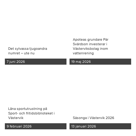
Apoteas grundare Pär
Svärdson investerar i
Det sylvassa tjugoandra
Västerviksbolag inom
numret – ute nu
vattenrening
7 juni 2026
19 maj 2026
Låna sportutrustning på
Sport- och fritidsbiblioteket i
Västervik
Säsonga i Västervik 2026
9 februari 2026
13 januari 2026