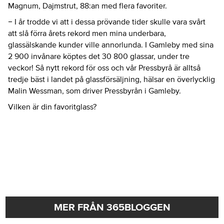
Magnum, Dajmstrut, 88:an med flera favoriter.
− I år trodde vi att i dessa prövande tider skulle vara svårt
att slå förra årets rekord men mina underbara,
glassälskande kunder ville annorlunda. I Gamleby med sina
2 900 invånare köptes det 30 800 glassar, under tre
veckor! Så nytt rekord för oss och vår Pressbyrå är alltså
tredje bäst i landet på glassförsäljning, hälsar en överlycklig
Malin Wessman, som driver Pressbyrån i Gamleby.
Vilken är din favoritglass?
MER FRÅN 365BLOGGEN