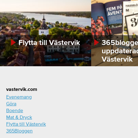
Flytta till Västervik
365bloggen
uppdatera
Västervik
Footer
vastervik.com
Evenemang
Göra
Boende
Mat & Dryck
Flytta till Västervik
365Bloggen