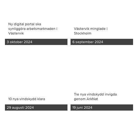
Ny digital portal ska
synliggöra arbetsmarknaden i
Västervik minglade i
Västervik
Stockholm
3 oktober 2024
6 september 2024
Tre nya vindskydd invigda
10 nya vindskydd klara
genom ArkNat
29 augusti 2024
19 juni 2024