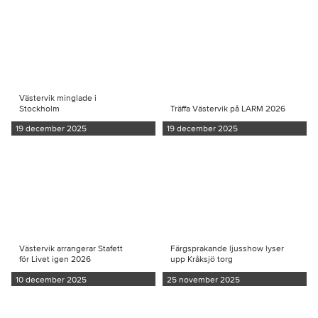
Västervik minglade i
Stockholm
Träffa Västervik på LARM 2026
19 december 2025
19 december 2025
Västervik arrangerar Stafett
Färgsprakande ljusshow lyser
för Livet igen 2026
upp Kråksjö torg
10 december 2025
25 november 2025