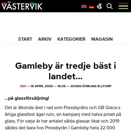
Hoppa
Skip
Hoppa
Öppna
menyn
till
to
till
huvudnavigering
main
sidfot
365 Bloggen
content
START
ARKIV
KATEGORIER
MAGASIN
Gamleby är tredje bäst i
landet…
365
—
16 APRIL 2020
—
16:30
—
JOHAN ÖHRLING ELLTORP
…på glassförsäljning!
Det är åttonde året i rad som Pressbyråns och GB Glace:s
årliga glassfest äger rum, en kampanj med halva priset på
glass. För varje år har antalet sålda glassar ökat och 2019
såldes det bara hos Pressbyrån i Gamleby hela 22 000