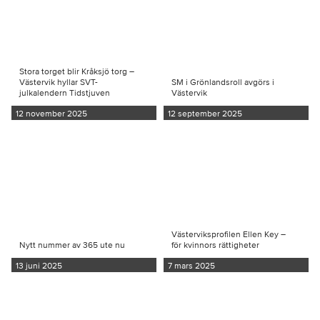
Stora torget blir Kråksjö torg –
Västervik hyllar SVT-
SM i Grönlandsroll avgörs i
julkalendern Tidstjuven
Västervik
12 november 2025
12 september 2025
Västerviksprofilen Ellen Key –
Nytt nummer av 365 ute nu
för kvinnors rättigheter
13 juni 2025
7 mars 2025