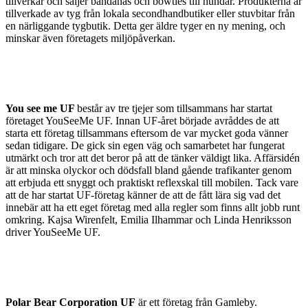
tillverkar och säljer bandanas och bowties till hundar. Produkterna är
tillverkade av tyg från lokala secondhandbutiker eller stuvbitar från
en närliggande tygbutik. Detta ger äldre tyger en ny mening, och
minskar även företagets miljöpåverkan.
You see me UF
består av tre tjejer som tillsammans har startat
företaget YouSeeMe UF. Innan UF-året började avråddes de att
starta ett företag tillsammans eftersom de var mycket goda vänner
sedan tidigare. De gick sin egen väg och samarbetet har fungerat
utmärkt och tror att det beror på att de tänker väldigt lika. Affärsidén
är att minska olyckor och dödsfall bland gående trafikanter genom
att erbjuda ett snyggt och praktiskt reflexskal till mobilen. Tack vare
att de har startat UF-företag känner de att de fått lära sig vad det
innebär att ha ett eget företag med alla regler som finns allt jobb runt
omkring. Kajsa Wirenfelt, Emilia Ilhammar och Linda Henriksson
driver YouSeeMe UF.
Polar Bear Corporation UF
är ett företag från Gamleby.