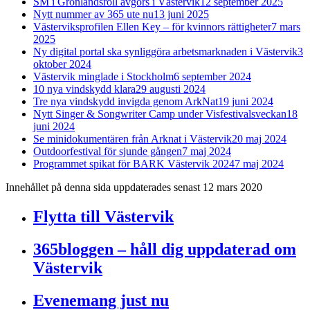
SM i Grönlandsroll avgörs i Västervik
12 september 2025
Nytt nummer av 365 ute nu
13 juni 2025
Västerviksprofilen Ellen Key – för kvinnors rättigheter
7 mars
2025
Ny digital portal ska synliggöra arbetsmarknaden i Västervik
3
oktober 2024
Västervik minglade i Stockholm
6 september 2024
10 nya vindskydd klara
29 augusti 2024
Tre nya vindskydd invigda genom ArkNat
19 juni 2024
Nytt Singer & Songwriter Camp under Visfestivalsveckan
18
juni 2024
Se minidokumentären från Arknat i Västervik
20 maj 2024
Outdoorfestival för sjunde gången
7 maj 2024
Programmet spikat för BARK Västervik 2024
7 maj 2024
Innehållet på denna sida uppdaterades senast 12 mars 2020
Flytta till Västervik
365bloggen – håll dig uppdaterad om
Västervik
Evenemang just nu