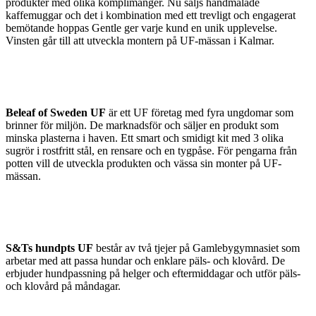
produkter med olika komplimanger. Nu säljs handmålade
kaffemuggar och det i kombination med ett trevligt och engagerat
bemötande hoppas Gentle ger varje kund en unik upplevelse.
Vinsten går till att utveckla montern på UF-mässan i Kalmar.
Beleaf of Sweden UF
är ett UF företag med fyra ungdomar som
brinner för miljön. De marknadsför och säljer en produkt som
minska plasterna i haven. Ett smart och smidigt kit med 3 olika
sugrör i rostfritt stål, en rensare och en tygpåse. För pengarna från
potten vill de utveckla produkten och vässa sin monter på UF-
mässan.
S&Ts hundpts UF
består av två tjejer på Gamlebygymnasiet som
arbetar med att passa hundar och enklare päls- och klovård. De
erbjuder hundpassning på helger och eftermiddagar och utför päls-
och klovård på måndagar.