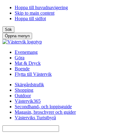
Hoppa till huvudnavigering
Skip to main content
Hoppa till sidfot
Sök
Öppna menyn
Evenemang
Göra
Mat & Dryck
Boende
Flytta till Västervik
Skärgårdstrafik
Shopping
Outdoor
Västervik365
Secondhand- och loppisguide
Magasin, broschyrer och guider
Västerviks Turistbyrå