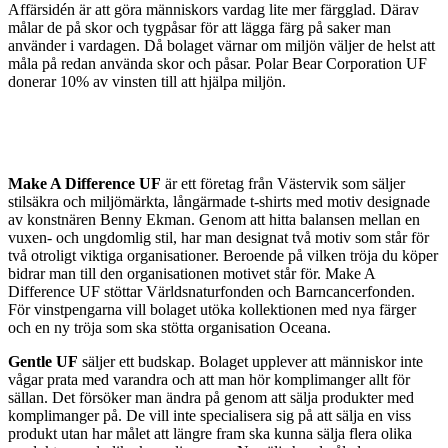
Affärsidén är att göra människors vardag lite mer färgglad. Därav
målar de på skor och tygpåsar för att lägga färg på saker man
använder i vardagen. Då bolaget värnar om miljön väljer de helst att
måla på redan använda skor och påsar. Polar Bear Corporation UF
donerar 10% av vinsten till att hjälpa miljön.
Make A Difference UF
är ett företag från Västervik som säljer
stilsäkra och miljömärkta, långärmade t-shirts med motiv designade
av konstnären Benny Ekman. Genom att hitta balansen mellan en
vuxen- och ungdomlig stil, har man designat två motiv som står för
två otroligt viktiga organisationer. Beroende på vilken tröja du köper
bidrar man till den organisationen motivet står för. Make A
Difference UF stöttar Världsnaturfonden och Barncancerfonden.
För vinstpengarna vill bolaget utöka kollektionen med nya färger
och en ny tröja som ska stötta organisation Oceana.
Gentle UF
säljer ett budskap. Bolaget upplever att människor inte
vågar prata med varandra och att man hör komplimanger allt för
sällan. Det försöker man ändra på genom att sälja produkter med
komplimanger på. De vill inte specialisera sig på att sälja en viss
produkt utan har målet att längre fram ska kunna sälja flera olika