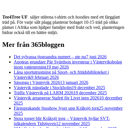
Tee4Tree UF
säljer stilrena t-shirts och hoodies med ett färgglatt
träd på. För varje sålt plagg planterar bolaget 10-15 träd på olika
platser i Afrika som hjälper familjer med frukt och ved, planteringen
bidrar också till en bättre miljö.
Mer från 365bloggen
Det sylvassa tjugoandra numret – ute nu
7 juni 2026
Apoteas grundare Pär Svärdson investerar i Västerviksbolag
inom vattenrening
19 maj 2026
Låna sportutrustning på Sport- och fritidsbiblioteket i
Västervik
9 februari 2026
Säsonga i Västervik 2026
13 januari 2026
Västervik minglade i Stockholm
19 december 2025
Träffa Västervik på LARM 2026
19 december 2025
Västervik arrangerar Stafett för Livet igen 2026
10 december
2025
Färgsprakande ljusshow lyser upp Kråksjö torg
25 november
2025
Stora torget blir Kråksjö torg – Västervik hyllar SVT-
julkalendern Tidstjuven
12 november 2025