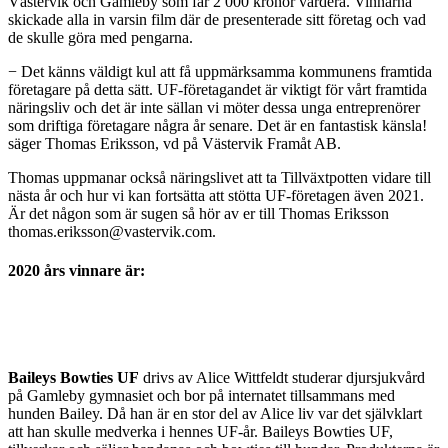
Västervik och Gamleby som får 2 000 kronor vardera. Vinnarna
skickade alla in varsin film där de presenterade sitt företag och vad
de skulle göra med pengarna.
− Det känns väldigt kul att få uppmärksamma kommunens framtida
företagare på detta sätt. UF-företagandet är viktigt för vårt framtida
näringsliv och det är inte sällan vi möter dessa unga entreprenörer
som driftiga företagare några år senare. Det är en fantastisk känsla!
säger Thomas Eriksson, vd på Västervik Framåt AB.
Thomas uppmanar också näringslivet att ta Tillväxtpotten vidare till
nästa år och hur vi kan fortsätta att stötta UF-företagen även 2021.
Är det någon som är sugen så hör av er till Thomas Eriksson
thomas.eriksson@vastervik.com.
2020 års vinnare är:
Baileys Bowties UF
drivs av Alice Wittfeldt studerar djursjukvård
på Gamleby gymnasiet och bor på internatet tillsammans med
hunden Bailey. Då han är en stor del av Alice liv var det självklart
att han skulle medverka i hennes UF-år. Baileys Bowties UF,