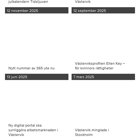
julkalendern Tidstjuven
Västervik
12 november 2025
12 september 2025
Västerviksprofilen Ellen Key –
Nytt nummer av 365 ute nu
för kvinnors rättigheter
13 juni 2025
7 mars 2025
Ny digital portal ska
synliggöra arbetsmarknaden i
Västervik minglade i
Västervik
Stockholm