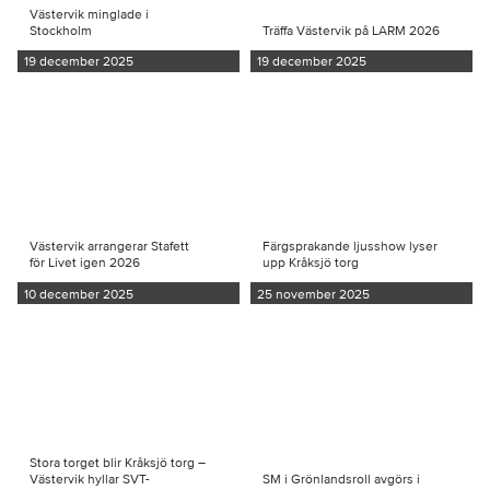
Västervik minglade i
Stockholm
Träffa Västervik på LARM 2026
19 december 2025
19 december 2025
Västervik arrangerar Stafett
Färgsprakande ljusshow lyser
för Livet igen 2026
upp Kråksjö torg
10 december 2025
25 november 2025
Stora torget blir Kråksjö torg –
Västervik hyllar SVT-
SM i Grönlandsroll avgörs i