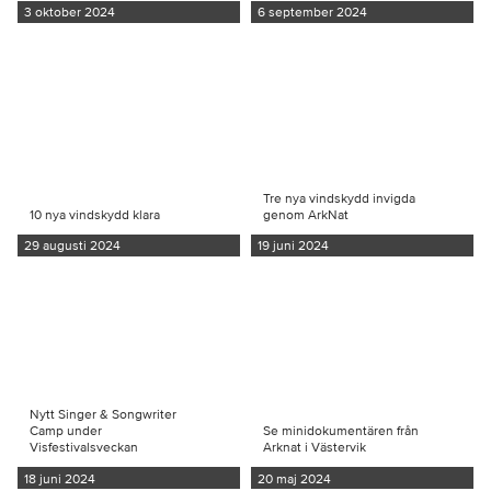
3 oktober 2024
6 september 2024
Tre nya vindskydd invigda
10 nya vindskydd klara
genom ArkNat
29 augusti 2024
19 juni 2024
Nytt Singer & Songwriter
Camp under
Se minidokumentären från
Visfestivalsveckan
Arknat i Västervik
18 juni 2024
20 maj 2024