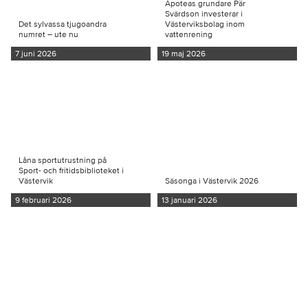
Apoteas grundare Pär
Svärdson investerar i
Det sylvassa tjugoandra
Västerviksbolag inom
numret – ute nu
vattenrening
7 juni 2026
19 maj 2026
Låna sportutrustning på
Sport- och fritidsbiblioteket i
Västervik
Säsonga i Västervik 2026
9 februari 2026
13 januari 2026