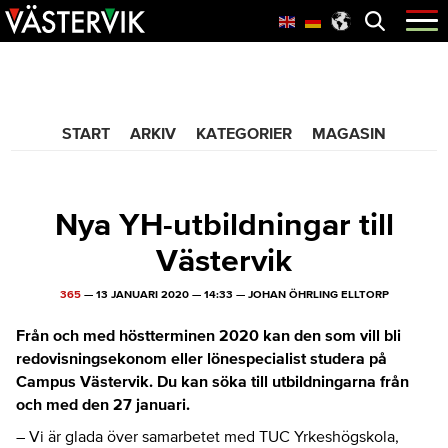
Hoppa
Skip
Hoppa
Öppna
menyn
till
to
till
huvudnavigering
main
sidfot
365 Bloggen
content
START
ARKIV
KATEGORIER
MAGASIN
Nya YH-utbildningar till
Västervik
365
—
13 JANUARI 2020
—
14:33
—
JOHAN ÖHRLING ELLTORP
Från och med höstterminen 2020 kan den som vill bli
redovisningsekonom eller lönespecialist studera på
Campus Västervik. Du kan söka till utbildningarna från
och med den 27 januari.
– Vi är glada över samarbetet med TUC Yrkeshögskola,