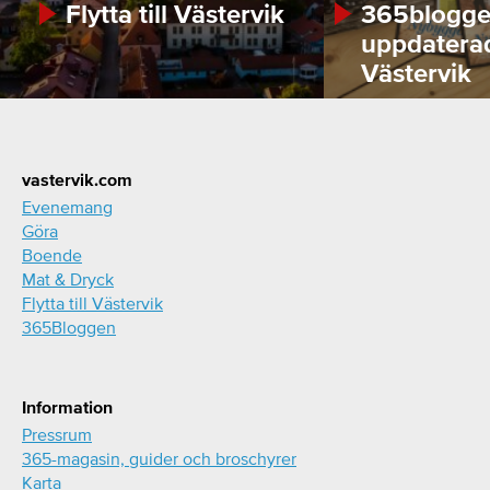
Flytta till Västervik
365bloggen
uppdatera
Västervik
Footer
vastervik.com
Evenemang
Göra
Boende
Mat & Dryck
Flytta till Västervik
365Bloggen
Information
Pressrum
365-magasin, guider och broschyrer
Karta