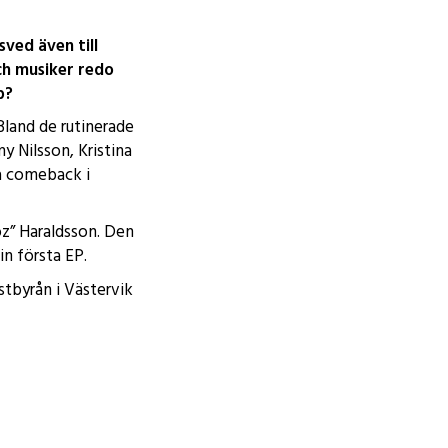
ved även till
ch musiker redo
p?
Bland de rutinerade
y Nilsson, Kristina
a comeback i
z” Haraldsson. Den
in första EP.
stbyrån i Västervik