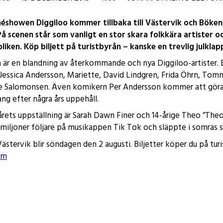
éshowen Diggiloo kommer tillbaka till Västervik och Bökens
 scenen står som vanligt en stor skara folkkära artister o
liken. Köp biljett på turistbyrån – kanske en trevlig julklap
a är en blandning av återkommande och nya Diggiloo-artister.
i Jessica Andersson, Mariette, David Lindgren, Frida Öhrn, Tomm
e Salomonsen. Även komikern Per Andersson kommer att gör
g efter några års uppehåll.
årets uppställning är Sarah Dawn Finer
och 14-årige Theo ”Theo
 miljoner följare på musikappen Tik Tok och släppte i somras s
ästervik blir söndagen den 2 augusti. Biljetter köper du på turi
om