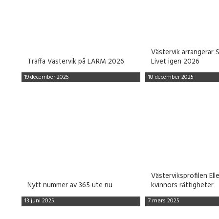
Västervik arrangerar 
Träffa Västervik på LARM 2026
Livet igen 2026
19 december 2025
10 december 2025
Västerviksprofilen Ell
Nytt nummer av 365 ute nu
kvinnors rättigheter
13 juni 2025
7 mars 2025