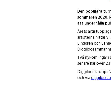
Den populära turn
sommaren 2020. På
att underhålla pub
Årets artistupplag
artisterna hittar v
Lindgren och Sann
Diggiloosammanhan
Två nykomlingar i 
senare har över 2,1
Diggiloos stopp i V
och via
diggiloo.c