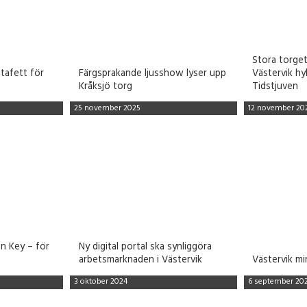
Stora torget
Stafett för
Färgsprakande ljusshow lyser upp
Västervik hy
Kråksjö torg
Tidstjuven
25 november 2025
12 november 20
en Key – för
Ny digital portal ska synliggöra
arbetsmarknaden i Västervik
Västervik mi
3 oktober 2024
6 september 20