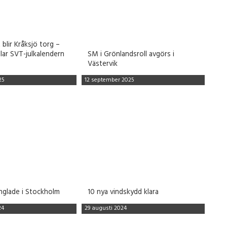
 blir Kråksjö torg –
llar SVT-julkalendern
SM i Grönlandsroll avgörs i
Västervik
25
12 september 2025
nglade i Stockholm
10 nya vindskydd klara
24
29 augusti 2024