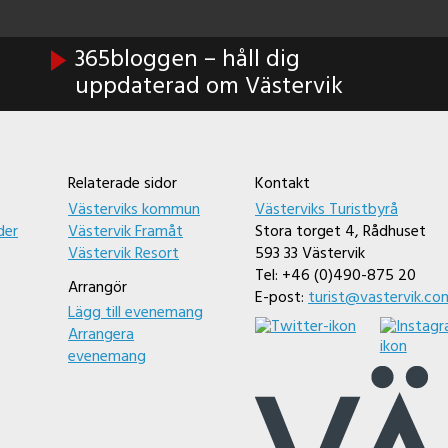
365bloggen – håll dig
uppdaterad om Västervik
Relaterade sidor
Kontakt
Västerviks kommun
Västerviks Turistbyrå
der
Västervik Framåt
Stora torget 4, Rådhuset
Västervik Resort
593 33 Västervik
Tel: +46 (0)490-875 20
Arrangör
E-post:
turist@vastervik.co
Lägg till evenemang
Arrangera
evenemang