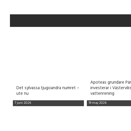
Apoteas grundare Pä
Det sylvassa tjugoandra numret –
investerar i Västervi
ute nu
vattenrening
7 juni 2026
19 maj 2026