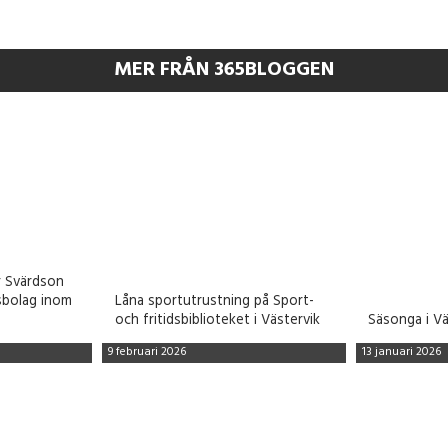
MER FRÅN 365BLOGGEN
r Svärdson
ksbolag inom
Låna sportutrustning på Sport-
och fritidsbiblioteket i Västervik
Säsonga i V
9 februari 2026
13 januari 2026