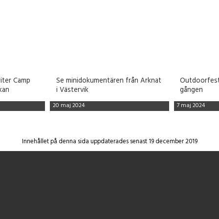
iter Camp
Se minidokumentären från Arknat
Outdoorfesti
kan
i Västervik
gången
20 maj 2024
7 maj 2024
Innehållet på denna sida uppdaterades senast 19 december 2019