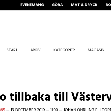
EVENEMANG
GÖRA
MAT & DRYCK
BO
365 Bloggen
START
ARKIV
KATEGORIER
MAGASIN
o tillbaka till Väster
365
—
19 DECEMBER 2019
—
11:00
—
JOHAN ÖHRLING ELLTOR