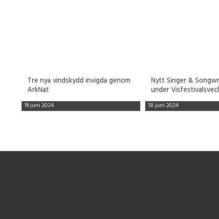
Tre nya vindskydd invigda genom
Nytt Singer & Songwr
ArkNat
under Visfestivalsvec
19 juni 2024
18 juni 2024