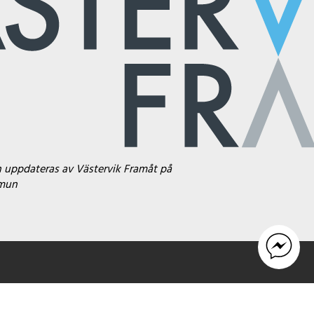
h uppdateras av Västervik Framåt på
mmun