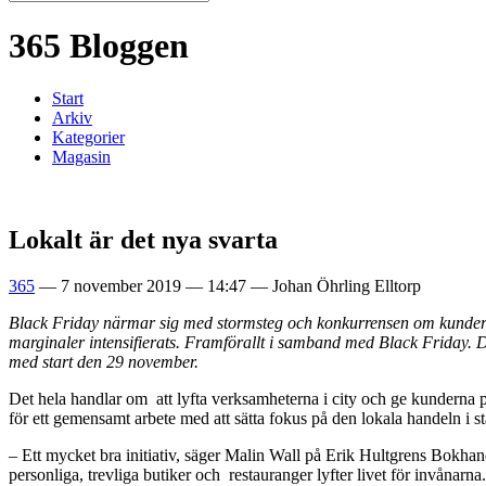
365 Bloggen
Start
Arkiv
Kategorier
Magasin
Lokalt är det nya svarta
365
—
7 november 2019
—
14:47
—
Johan Öhrling Elltorp
Black Friday närmar sig med stormsteg och konkurrensen om kunderna
marginaler intensifierats. Framförallt i samband med Black Friday. D
med start den 29 november.
Det hela handlar om att lyfta verksamheterna i city och ge kunderna på
för ett gemensamt arbete med att sätta fokus på den lokala handeln i s
– Ett mycket bra initiativ, säger Malin Wall på Erik Hultgrens Bokhan
personliga, trevliga butiker och restauranger lyfter livet för invånarna.