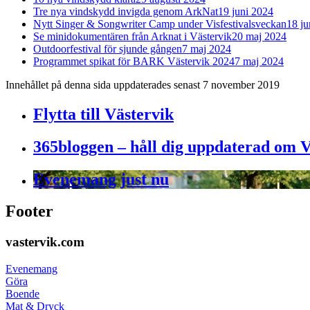
Tre nya vindskydd invigda genom ArkNat
19 juni 2024
Nytt Singer & Songwriter Camp under Visfestivalsveckan
18 ju
Se minidokumentären från Arknat i Västervik
20 maj 2024
Outdoorfestival för sjunde gången
7 maj 2024
Programmet spikat för BARK Västervik 2024
7 maj 2024
Innehållet på denna sida uppdaterades senast 7 november 2019
Flytta till Västervik
365bloggen – håll dig uppdaterad om V
Evenemang just nu
Footer
vastervik.com
Evenemang
Göra
Boende
Mat & Dryck