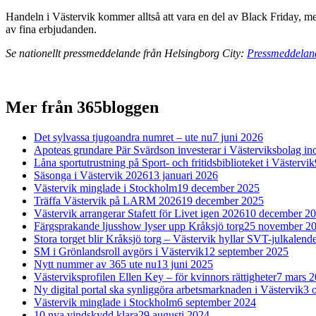
Handeln i Västervik kommer alltså att vara en del av Black Friday, men
av fina erbjudanden.
Se nationellt pressmeddelande från Helsingborg City:
Pressmeddelande
Mer från 365bloggen
Det sylvassa tjugoandra numret – ute nu
7 juni 2026
Apoteas grundare Pär Svärdson investerar i Västerviksbolag in
Låna sportutrustning på Sport- och fritidsbiblioteket i Västervik
Säsonga i Västervik 2026
13 januari 2026
Västervik minglade i Stockholm
19 december 2025
Träffa Västervik på LARM 2026
19 december 2025
Västervik arrangerar Stafett för Livet igen 2026
10 december 2
Färgsprakande ljusshow lyser upp Kråksjö torg
25 november 2
Stora torget blir Kråksjö torg – Västervik hyllar SVT-julkalend
SM i Grönlandsroll avgörs i Västervik
12 september 2025
Nytt nummer av 365 ute nu
13 juni 2025
Västerviksprofilen Ellen Key – för kvinnors rättigheter
7 mars 
Ny digital portal ska synliggöra arbetsmarknaden i Västervik
3 
Västervik minglade i Stockholm
6 september 2024
10 nya vindskydd klara
29 augusti 2024