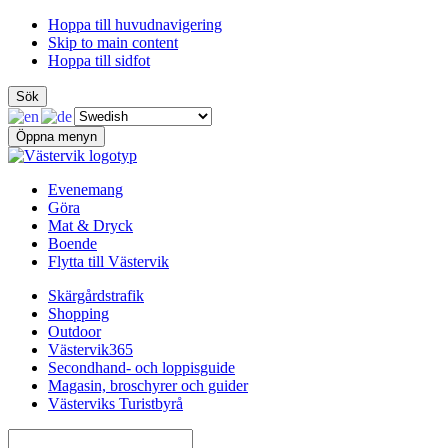
Hoppa till huvudnavigering
Skip to main content
Hoppa till sidfot
Sök
Öppna menyn
Evenemang
Göra
Mat & Dryck
Boende
Flytta till Västervik
Skärgårdstrafik
Shopping
Outdoor
Västervik365
Secondhand- och loppisguide
Magasin, broschyrer och guider
Västerviks Turistbyrå