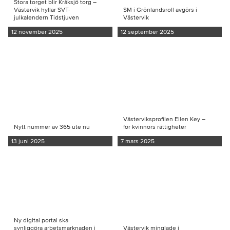
Stora torget blir Kråksjö torg –
Västervik hyllar SVT-
SM i Grönlandsroll avgörs i
julkalendern Tidstjuven
Västervik
12 november 2025
12 september 2025
Västerviksprofilen Ellen Key –
Nytt nummer av 365 ute nu
för kvinnors rättigheter
13 juni 2025
7 mars 2025
Ny digital portal ska
synliggöra arbetsmarknaden i
Västervik minglade i