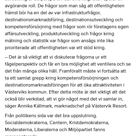
avgörande roll. De frågor som man såg att offentligheten
främst bör ha en del av var infrastrukturfrågor,
destinationsmarknadsföring, destinationsutveckling och
kompetensförsörjning med frågor som rör företagens egen
affärsutveckling, produktutveckling och frågor kring
mätning och statistik var frågor som ansågs inte lika
prioriterade att offentligheten var ett stöd kring.
– Det är så viktigt att vi diskuterar frågorna ur ett
fågelperspektiv och får en bra möjlighet att ventilera och se
det från många olika håll. Framförallt måste vi fortsätta att
ta ett samlat grepp kring kompetensförsörjningen och
destinationsmarknadsföringen för att öka attraktiviteten i
Västerviks kommun. Efter detta möte är det viktigt att det
också blir verkstad, att vi gör något med det vi samlar in,
säger Annika Källmark, marknadschef på Västervik Resort.
Från politikens sida var det bra uppslutning.
Socialdemokraterna, Centern, Kristdemokraterna,
Moderaterna, Liberalerna och Miljöpartiet fanns