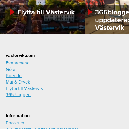
Flytta till Västervik
365bloggen
uppdatera
Västervik
Footer
vastervik.com
Evenemang
Göra
Boende
Mat & Dryck
Flytta till Västervik
365Bloggen
Information
Pressrum
365-magasin, guider och broschyrer