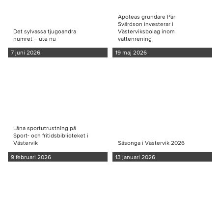
Apoteas grundare Pär
Svärdson investerar i
Det sylvassa tjugoandra
Västerviksbolag inom
numret – ute nu
vattenrening
7 juni 2026
19 maj 2026
Låna sportutrustning på
Sport- och fritidsbiblioteket i
Västervik
Säsonga i Västervik 2026
9 februari 2026
13 januari 2026