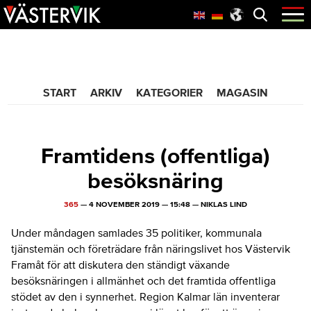
Hoppa
Skip
Hoppa
Öppna
menyn
till
to
till
huvudnavigering
main
sidfot
365 Bloggen
content
START
ARKIV
KATEGORIER
MAGASIN
Framtidens (offentliga)
besöksnäring
365
—
4 NOVEMBER 2019
—
15:48
—
NIKLAS LIND
Under måndagen samlades 35 politiker, kommunala
tjänstemän och företrädare från näringslivet hos Västervik
Framåt för att diskutera den ständigt växande
besöksnäringen i allmänhet och det framtida offentliga
stödet av den i synnerhet. Region Kalmar län inventerar