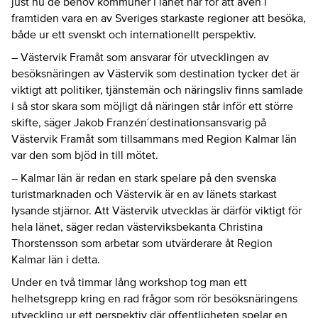
just nu de behov kommuner i länet har för att även i
framtiden vara en av Sveriges starkaste regioner att besöka,
både ur ett svenskt och internationellt perspektiv.
– Västervik Framåt som ansvarar för utvecklingen av
besöksnäringen av Västervik som destination tycker det är
viktigt att politiker, tjänstemän och näringsliv finns samlade
i så stor skara som möjligt då näringen står inför ett större
skifte, säger Jakob Franzén´destinationsansvarig på
Västervik Framåt som tillsammans med Region Kalmar län
var den som bjöd in till mötet.
– Kalmar län är redan en stark spelare på den svenska
turistmarknaden och Västervik är en av länets starkast
lysande stjärnor. Att Västervik utvecklas är därför viktigt för
hela länet, säger redan västerviksbekanta Christina
Thorstensson som arbetar som utvärderare åt Region
Kalmar län i detta.
Under en två timmar lång workshop tog man ett
helhetsgrepp kring en rad frågor som rör besöksnäringens
utveckling ur ett perspektiv där offentligheten spelar en