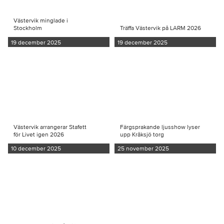
Västervik minglade i
Stockholm
Träffa Västervik på LARM 2026
19 december 2025
19 december 2025
Västervik arrangerar Stafett
Färgsprakande ljusshow lyser
för Livet igen 2026
upp Kråksjö torg
10 december 2025
25 november 2025