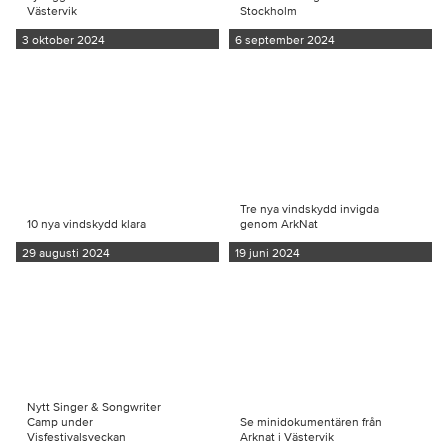
Västervik
Stockholm
3 oktober 2024
6 september 2024
Tre nya vindskydd invigda
10 nya vindskydd klara
genom ArkNat
29 augusti 2024
19 juni 2024
Nytt Singer & Songwriter
Camp under
Se minidokumentären från
Visfestivalsveckan
Arknat i Västervik