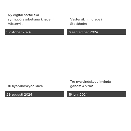
Ny digital portal ska
synliggöra arbetsmarknaden i
Västervik minglade i
Västervik
Stockholm
3 oktober 2024
6 september 2024
Tre nya vindskydd invigda
10 nya vindskydd klara
genom ArkNat
29 augusti 2024
19 juni 2024