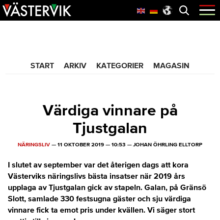
Hoppa
Skip
Hoppa
Öppna
menyn
till
to
till
huvudnavigering
main
sidfot
365 Bloggen
content
START
ARKIV
KATEGORIER
MAGASIN
Värdiga vinnare på
Tjustgalan
NÄRINGSLIV
—
11 OKTOBER 2019
—
10:53
—
JOHAN ÖHRLING ELLTORP
I slutet av september var det återigen dags att kora
Västerviks näringslivs bästa insatser när 2019 års
upplaga av Tjustgalan gick av stapeln. Galan, på Gränsö
Slott, samlade 330 festsugna gäster och sju värdiga
vinnare fick ta emot pris under kvällen. Vi säger stort