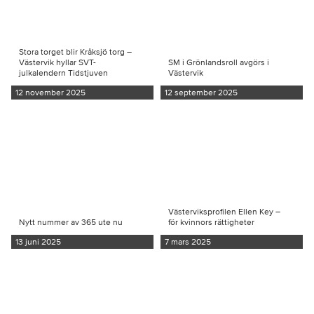
Stora torget blir Kråksjö torg –
Västervik hyllar SVT-
SM i Grönlandsroll avgörs i
julkalendern Tidstjuven
Västervik
12 november 2025
12 september 2025
Västerviksprofilen Ellen Key –
Nytt nummer av 365 ute nu
för kvinnors rättigheter
13 juni 2025
7 mars 2025