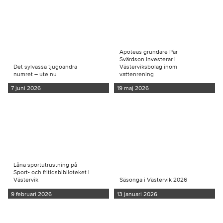
Apoteas grundare Pär
Svärdson investerar i
Det sylvassa tjugoandra
Västerviksbolag inom
numret – ute nu
vattenrening
7 juni 2026
19 maj 2026
Låna sportutrustning på
Sport- och fritidsbiblioteket i
Västervik
Säsonga i Västervik 2026
9 februari 2026
13 januari 2026