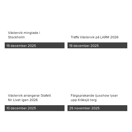
Västervik minglade i
Stockholm
Träffa Västervik på LARM 2026
19 december 2025
19 december 2025
Västervik arrangerar Stafett
Färgsprakande ljusshow lyser
för Livet igen 2026
upp Kråksjö torg
10 december 2025
25 november 2025