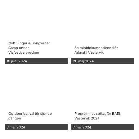
Nytt Singer & Songwriter
Camp under
Se minidokumentären från
Visfestivalsveckan
Arknat i Västervik
18 juni 2024
20 maj 2024
Outdoorfestival för sjunde
Programmet spikat för BARK
gången
Västervik 2024
7 maj 2024
7 maj 2024