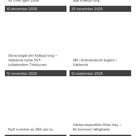
för Livet igen 2026
upp Kråksjö torg
10 december 2025
25 november 2025
Stora torget blir Kråksjö torg –
Västervik hyllar SVT-
SM i Grönlandsroll avgörs i
julkalendern Tidstjuven
Västervik
12 november 2025
12 september 2025
Västerviksprofilen Ellen Key –
Nytt nummer av 365 ute nu
för kvinnors rättigheter