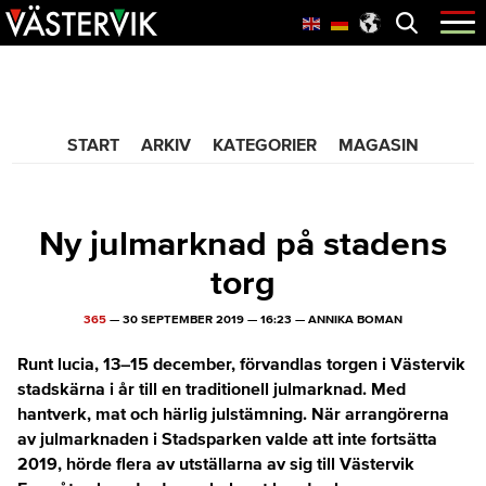
Hoppa
Skip
Hoppa
Öppna
menyn
till
to
till
huvudnavigering
main
sidfot
365 Bloggen
content
START
ARKIV
KATEGORIER
MAGASIN
Ny julmarknad på stadens
torg
365
—
30 SEPTEMBER 2019
—
16:23
—
ANNIKA BOMAN
Runt lucia, 13–15 december, förvandlas torgen i Västervik
stadskärna i år till en traditionell julmarknad. Med
hantverk, mat och härlig julstämning. När arrangörerna
av julmarknaden i Stadsparken valde att inte fortsätta
2019, hörde flera av utställarna av sig till Västervik