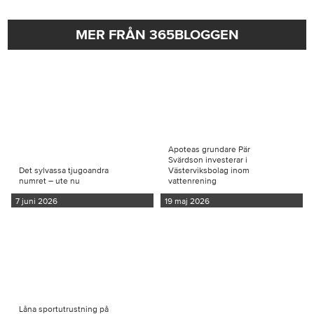
MER FRÅN 365BLOGGEN
Apoteas grundare Pär
Svärdson investerar i
Det sylvassa tjugoandra
Västerviksbolag inom
numret – ute nu
vattenrening
7 juni 2026
19 maj 2026
Låna sportutrustning på