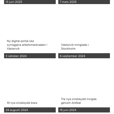
13 juni 2025
7 mars 2025
Ny digital portal ska
synliggöra arbetsmarknaden i
Västervik minglade i
Västervik
Stockholm
3 oktober 2024
6 september 2024
Tre nya vindskydd invigda
10 nya vindskydd klara
genom ArkNat
29 augusti 2024
19 juni 2024