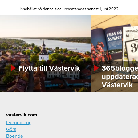
Innehållet på denna sida uppdaterades senast 1 juni 2022
Flytta till Västervik
365bloggen
uppdatera
Västervik
Footer
vastervik.com
Evenemang
Göra
Boende