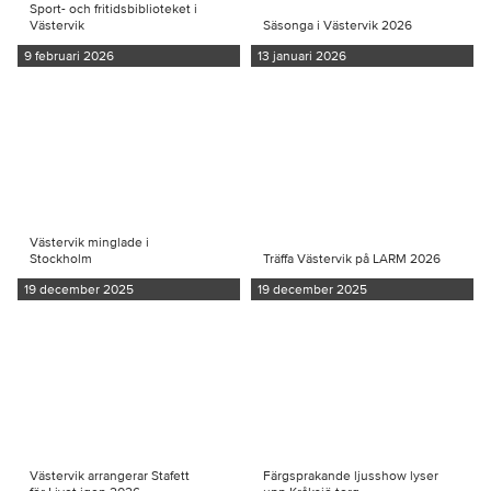
Sport- och fritidsbiblioteket i
Västervik
Säsonga i Västervik 2026
9 februari 2026
13 januari 2026
Västervik minglade i
Stockholm
Träffa Västervik på LARM 2026
19 december 2025
19 december 2025
Västervik arrangerar Stafett
Färgsprakande ljusshow lyser