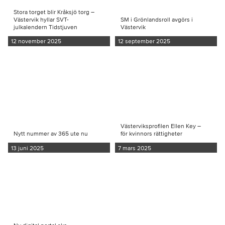
Stora torget blir Kråksjö torg –
Västervik hyllar SVT-
SM i Grönlandsroll avgörs i
julkalendern Tidstjuven
Västervik
12 november 2025
12 september 2025
Västerviksprofilen Ellen Key –
Nytt nummer av 365 ute nu
för kvinnors rättigheter
13 juni 2025
7 mars 2025