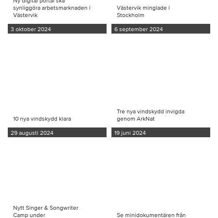
Ny digital portal ska
synliggöra arbetsmarknaden i
Västervik minglade i
Västervik
Stockholm
3 oktober 2024
6 september 2024
Tre nya vindskydd invigda
10 nya vindskydd klara
genom ArkNat
29 augusti 2024
19 juni 2024
Nytt Singer & Songwriter
Camp under
Se minidokumentären från