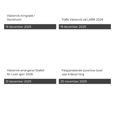
Västervik minglade i
Stockholm
Träffa Västervik på LARM 2026
19 december 2025
19 december 2025
Västervik arrangerar Stafett
Färgsprakande ljusshow lyser
för Livet igen 2026
upp Kråksjö torg
10 december 2025
25 november 2025