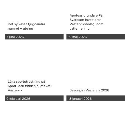
Apoteas grundare Pär
Svärdson investerar i
Det sylvassa tjugoandra
Västerviksbolag inom
numret – ute nu
vattenrening
7 juni 2026
19 maj 2026
Låna sportutrustning på
Sport- och fritidsbiblioteket i
Västervik
Säsonga i Västervik 2026
9 februari 2026
13 januari 2026