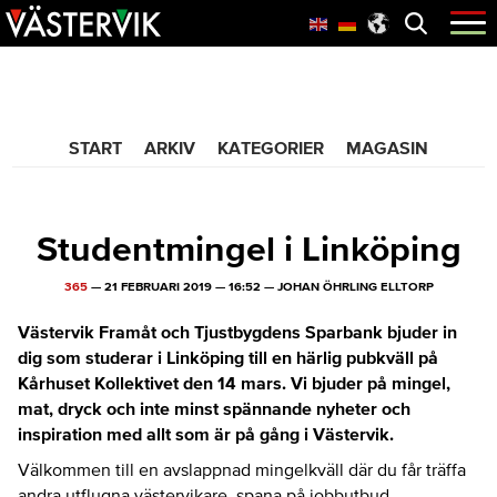
Hoppa
Skip
Hoppa
Öppna
menyn
till
to
till
huvudnavigering
main
sidfot
365 Bloggen
content
START
ARKIV
KATEGORIER
MAGASIN
Studentmingel i Linköping
365
—
21 FEBRUARI 2019
—
16:52
—
JOHAN ÖHRLING ELLTORP
Västervik Framåt och Tjustbygdens Sparbank bjuder in
dig som studerar i Linköping till en härlig pubkväll på
Kårhuset Kollektivet den 14 mars. Vi bjuder på mingel,
mat, dryck och inte minst spännande nyheter och
inspiration med allt som är på gång i Västervik.
Välkommen till en avslappnad mingelkväll där du får träffa
andra utflugna västervikare, spana på jobbutbud,