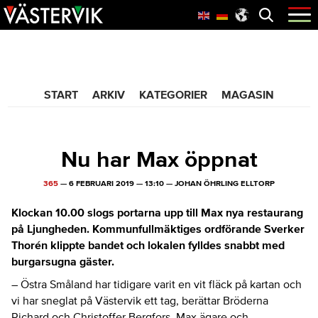
Hoppa
Skip
Hoppa
Öppna
menyn
till
to
till
huvudnavigering
main
sidfot
365 Bloggen
content
START
ARKIV
KATEGORIER
MAGASIN
Nu har Max öppnat
365
—
6 FEBRUARI 2019
—
13:10
—
JOHAN ÖHRLING ELLTORP
Klockan 10.00 slogs portarna upp till Max nya restaurang
på Ljungheden. Kommunfullmäktiges ordförande Sverker
Thorén klippte bandet och lokalen fylldes snabbt med
burgarsugna gäster.
– Östra Småland har tidigare varit en vit fläck på kartan och
vi har sneglat på Västervik ett tag, berättar Bröderna
Richard och Christoffer Bergfors. Max ägare och