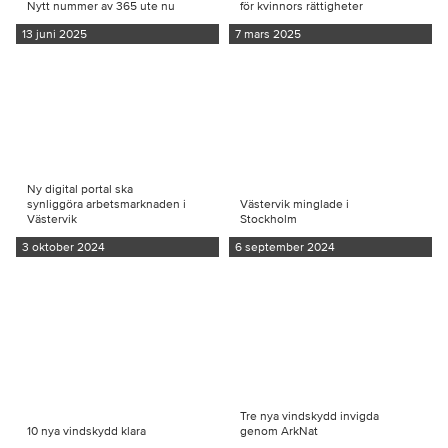
Nytt nummer av 365 ute nu
för kvinnors rättigheter
13 juni 2025
7 mars 2025
Ny digital portal ska
synliggöra arbetsmarknaden i
Västervik minglade i
Västervik
Stockholm
3 oktober 2024
6 september 2024
Tre nya vindskydd invigda
10 nya vindskydd klara
genom ArkNat