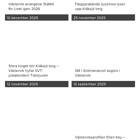
Västervik arrangerar Stafett
Färgsprakande ljusshow lyser
för Livet igen 2026
upp Kråksjö torg
10 december 2025
25 november 2025
Stora torget blir Kråksjö torg –
Västervik hyllar SVT-
SM i Grönlandsroll avgörs i
julkalendern Tidstjuven
Västervik
12 november 2025
12 september 2025
Västerviksprofilen Ellen Key –