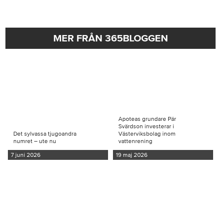
MER FRÅN 365BLOGGEN
Apoteas grundare Pär
Svärdson investerar i
Det sylvassa tjugoandra
Västerviksbolag inom
numret – ute nu
vattenrening
7 juni 2026
19 maj 2026