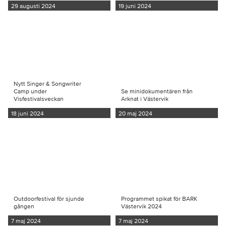
29 augusti 2024
19 juni 2024
Nytt Singer & Songwriter
Camp under
Se minidokumentären från
Visfestivalsveckan
Arknat i Västervik
18 juni 2024
20 maj 2024
Outdoorfestival för sjunde
Programmet spikat för BARK
gången
Västervik 2024
7 maj 2024
7 maj 2024