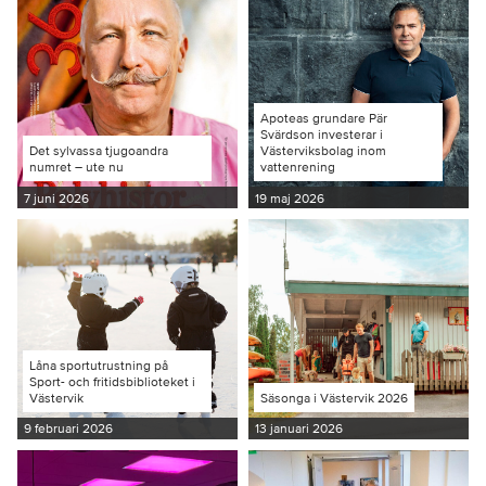
Apoteas grundare Pär
Svärdson investerar i
Det sylvassa tjugoandra
Västerviksbolag inom
numret – ute nu
vattenrening
7 juni 2026
19 maj 2026
Låna sportutrustning på
Sport- och fritidsbiblioteket i
Västervik
Säsonga i Västervik 2026
9 februari 2026
13 januari 2026