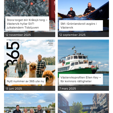
Stora torget blir Kråksjö torg –
Västervik hyllar SVT-
SM i Grönlandsroll avgörs i
julkalendern Tidstjuven
Västervik
12 november 2025
12 september 2025
Västerviksprofilen Ellen Key –
Nytt nummer av 365 ute nu
för kvinnors rättigheter
13 juni 2025
7 mars 2025