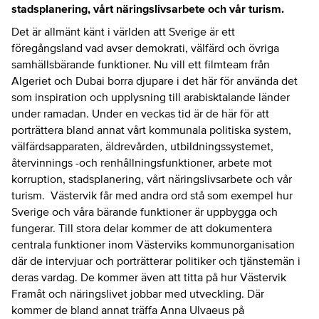
stadsplanering, vårt näringslivsarbete och vår turism.
Det är allmänt känt i världen att Sverige är ett
föregångsland vad avser demokrati, välfärd och övriga
samhällsbärande funktioner. Nu vill ett filmteam från
Algeriet och Dubai borra djupare i det här för använda det
som inspiration och upplysning till arabisktalande länder
under ramadan. Under en veckas tid är de här för att
porträttera bland annat vårt kommunala politiska system,
välfärdsapparaten, äldrevården, utbildningssystemet,
återvinnings -och renhållningsfunktioner, arbete mot
korruption, stadsplanering, vårt näringslivsarbete och vår
turism. Västervik får med andra ord stå som exempel hur
Sverige och våra bärande funktioner är uppbygga och
fungerar. Till stora delar kommer de att dokumentera
centrala funktioner inom Västerviks kommunorganisation
där de intervjuar och porträtterar politiker och tjänstemän i
deras vardag. De kommer även att titta på hur Västervik
Framåt och näringslivet jobbar med utveckling. Där
kommer de bland annat träffa Anna Ulvaeus på