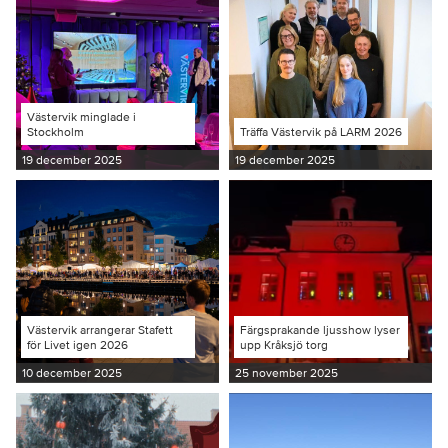
Västervik minglade i
Stockholm
Träffa Västervik på LARM 2026
19 december 2025
19 december 2025
Västervik arrangerar Stafett
Färgsprakande ljusshow lyser
för Livet igen 2026
upp Kråksjö torg
10 december 2025
25 november 2025