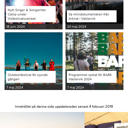
Nytt Singer & Songwriter
Camp under
Se minidokumentären från
Visfestivalsveckan
Arknat i Västervik
18 juni 2024
20 maj 2024
Outdoorfestival för sjunde
Programmet spikat för BARK
gången
Västervik 2024
7 maj 2024
7 maj 2024
Innehållet på denna sida uppdaterades senast 4 februari 2019