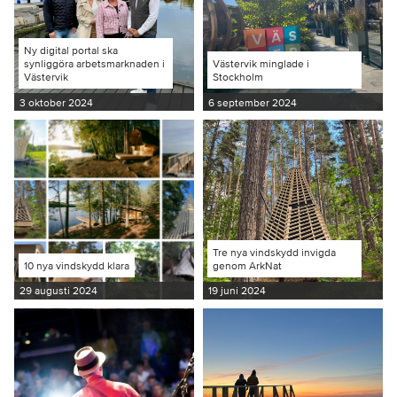
Ny digital portal ska
synliggöra arbetsmarknaden i
Västervik minglade i
Västervik
Stockholm
3 oktober 2024
6 september 2024
Tre nya vindskydd invigda
10 nya vindskydd klara
genom ArkNat
29 augusti 2024
19 juni 2024