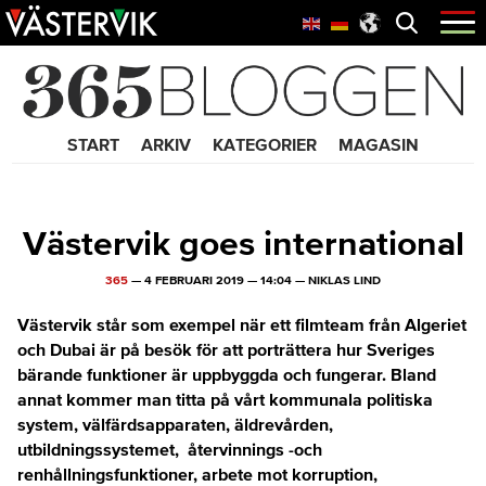
Hoppa
Skip
Hoppa
Öppna
menyn
till
to
till
huvudnavigering
main
sidfot
365 Bloggen
content
START
ARKIV
KATEGORIER
MAGASIN
Västervik goes international
365
—
4 FEBRUARI 2019
—
14:04
—
NIKLAS LIND
Västervik står som exempel när ett filmteam från Algeriet
och Dubai är på besök för att porträttera hur Sveriges
bärande funktioner är uppbyggda och fungerar. Bland
annat kommer man titta på vårt kommunala politiska
system, välfärdsapparaten, äldrevården,
utbildningssystemet, återvinnings -och
renhållningsfunktioner, arbete mot korruption,