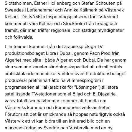
Slottsholmen, Esther Hollenberg och Stefan Schouten på
Sweedes i Loftahammar och Annika Källmark på Västervik
Resort. De två sista inspelningsplatserna för TV-teamet
kommer att vara Kalmar och Stockholm från fredag och
framåt, där man träffar regionala- och statliga myndigheter
och folkvalda.
Filmteamet kommer från det arabiskspråkiga TV-
produktionsbolaget Libra i Dubai, genom Paon Prod från
Algeriet med säte i både Algeriet och Dubai. De har genom
sina samlade kanaler sändningskapacitet att nå miljontals
arabisktalande människor världen över. Produktionsbolaget
producerar preliminärt åtta halvtimmesprogram i
programserien al Hal (arabiska för ”Lösningen”) till stora
satellitsända TV-stationer som el Bilad och El Djazairia,
varav totalt sex halvtimmar kommer att handla om
Västerviks kommun och kommunens verksamheter.
Förutom att det är smickrande så hoppas naturligtvis också
Västervik att vi kan bidra till en initierad bild och en
marknadsföring av Sverige och Västervik, med en ny