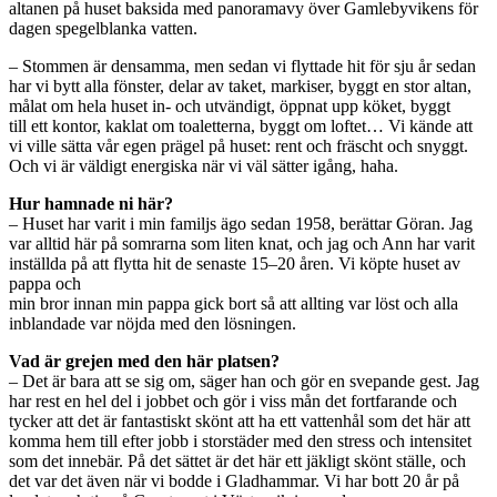
altanen på huset baksida med panoramavy över Gamlebyvikens för
dagen spegelblanka vatten.
– Stommen är densamma, men sedan vi flyttade hit för sju år sedan
har vi bytt alla fönster, delar av taket, markiser, byggt en stor altan,
målat om hela huset in- och utvändigt, öppnat upp köket, byggt
till ett kontor, kaklat om toaletterna, byggt om loftet… Vi kände att
vi ville sätta vår egen prägel på huset: rent och fräscht och snyggt.
Och vi är väldigt energiska när vi väl sätter igång, haha.
Hur hamnade ni här?
– Huset har varit i min familjs ägo sedan 1958, berättar Göran. Jag
var alltid här på somrarna som liten knat, och jag och Ann har varit
inställda på att flytta hit de senaste 15–20 åren. Vi köpte huset av
pappa och
min bror innan min pappa gick bort så att allting var löst och alla
inblandade var nöjda med den lösningen.
Vad är grejen med den här platsen?
– Det är bara att se sig om, säger han och gör en svepande gest. Jag
har rest en hel del i jobbet och gör i viss mån det fortfarande och
tycker att det är fantastiskt skönt att ha ett vattenhål som det här att
komma hem till efter jobb i storstäder med den stress och intensitet
som det innebär. På det sättet är det här ett jäkligt skönt ställe, och
det var det även när vi bodde i Gladhammar. Vi har bott 20 år på