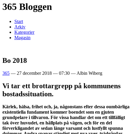
365 Bloggen
Start
Arkiv
Kategorier
Magasin
Bo 2018
365
—
27 december 2018
—
07:30
—
Albin Wiberg
Vi tar ett brottargrepp på kommunens
bostadssituation.
Kärlek, hälsa, frihet och, ja, någonstans efter dessa oumbärliga
existentiella fundament kommer boendet som en gjuten
grundpelare i tillvaron. För vissa handlar det om ett tillfälligt
tak över huvudet, en hållplats på vägen, och för en del
förverkligandet av sedan länge varsamt och lustfyllt spunna
drömmar. Andra spanar ständigt mot nya vyer, trädgårdar,