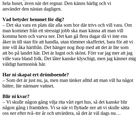
hela huset, även när det regnar. Den känns härlig och vi
använder den nästan dagligen.
Vad betyder hemmet för dig?
– Det ska vara en plats där alla som bor där trivs och vill vara. Om
man kommer från ett stressigt jobb ska man känna att man vill
komma hem och varva ner. Det kan gå flera dagar då vi inte ens
åker in till stan för att handla, utan tömmer skafferiet, bara för att vi
inte vill åka härifrån. Det hänger nog ihop med att det är lite som
att bo på landet här. Det är lugnt och skönt. Förr var jag mer att jag
ville vara bland folk. Det låter kanske klyschigt, men jag känner mig
väldigt harmonisk här.
Har ni skapat ert drömboende?
– Som det är just nu, ja, men man tänker alltid att man vill ha något
bättre, lite närmare vattnet.
Blir ni kvar?
– Vi skulle någon gång vilja rita vårt eget hus, så det kanske blir
någon gång i framtiden. Vi sa när vi flyttade ner att vi skulle sätta
oss ner efter två–tre år och utvärdera, så det är väl dags nu…