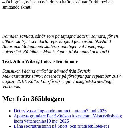
– Och grilla, och sitta och dricka kaffe, avslutar Turki med ett
smittande skratt.
Familjen samlad, sånär som på utflugna dottern Tamara, för en
alltmer sällsynt och därför efterlängtad gemensam fikastund –
Amar och Mohammed studerar nämligen vid Linköpings
universitet. På bilden: Malak, Amar, Mohammed och Turki.
Text: Albin Wiberg Foto: Ellen Simone
Statistiken i denna artikel är hämtad från Svensk
Mäklarstatistiks
siffror, baserade på försäljningar september 2017–
augusti 2018. Källa: Länsförsäkringar Fastighetsförmedling i
Västervik.
Mer från 365bloggen
Det sylvassa tjugoandra numret – ute nu
7 juni 2026
Apoteas grundare Pär Svärdson investerar i Västerviksbolag
inom vattenrening
19 maj 2026
Låna sportutrustning på Sport- och fritidsbiblioteket i