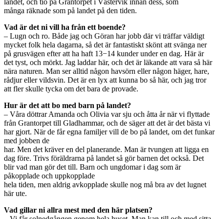
landet, och tio på Grantorpet i Västervik innan dess, som
många räknade som på landet på den tiden.
Vad är det ni vill ha från ett boende?
– Lugn och ro. Både jag och Göran har jobb där vi träffar väldigt
mycket folk hela dagarna, så det är fantastiskt skönt att svänga ner
på grusvägen efter att ha haft 13−14 kunder under en dag. Här är
det tyst, och mörkt. Jag laddar här, och det är läkande att vara så här
nära naturen. Man ser alltid någon havsörn eller någon häger, hare,
rådjur eller vildsvin. Det är en lyx att kunna bo så här, och jag tror
att fler skulle tycka om det bara de provade.
Hur är det att bo med barn på landet?
– Våra döttrar Amanda och Olivia var sju och åtta år när vi flyttade
från Grantorpet till Gladhammar, och de säger att det är det bästa vi
har gjort. När de får egna familjer vill de bo på landet, om det funkar
med jobben de
har. Men det kräver en del planerande. Man är tvungen att ligga en
dag före. Trivs föräldrarna på landet så gör barnen det också. Det
blir vad man gör det till. Barn och ungdomar i dag som är
påkopplade och uppkopplade
hela tiden, men aldrig avkopplade skulle nog må bra av det lugnet
här ute.
Vad gillar ni allra mest med den här platsen?
– Vi får solnedgången genom hela huset. Man kan till och med sitta