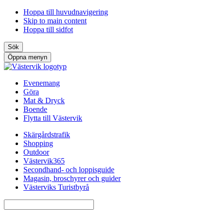
Hoppa till huvudnavigering
Skip to main content
Hoppa till sidfot
Sök
Öppna menyn
Evenemang
Göra
Mat & Dryck
Boende
Flytta till Västervik
Skärgårdstrafik
Shopping
Outdoor
Västervik365
Secondhand- och loppisguide
Magasin, broschyrer och guider
Västerviks Turistbyrå