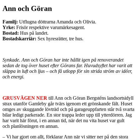
Ann och Göran
Familj:
Utflugna döttrarna Amanda och Olivia.
Yrke:
Frisör respektive varumärkesagent.
Bostad:
Hus på landet.
Bostadskarriär:
Sex hyresrätter, tre hus.
Synkade. Ann och Göran har inte hållit igen på renoverandet
sedan de tog över huset efter Görans far. Huvudsyftet har varit att
släppa in luft och ljus – och få utlopp för sin strida ström av idéer,
och energi.
GRUSVÄGEN NER
till Ann och Göran Bergsténs landsortsidyll
strax utanför Gamleby går tvärs igenom ett grönskande fält. Huset
omges av skuggande lövträd och på garageuppfarten står två svarta
bilar ledigt parkerade. En stor trappa leder upp till ytterdörren. Jag
har varit här förut, i en annan tid, när det nu vita huset var gult
och planlösningen en annan.
– Vi har gjort om allt, förklarar Ann när vi sitter ner på den stora