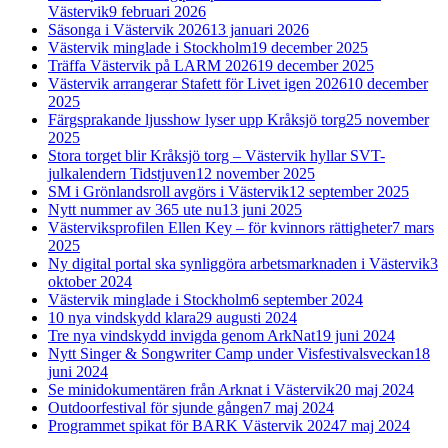
Västervik
9 februari 2026
Säsonga i Västervik 2026
13 januari 2026
Västervik minglade i Stockholm
19 december 2025
Träffa Västervik på LARM 2026
19 december 2025
Västervik arrangerar Stafett för Livet igen 2026
10 december
2025
Färgsprakande ljusshow lyser upp Kråksjö torg
25 november
2025
Stora torget blir Kråksjö torg – Västervik hyllar SVT-
julkalendern Tidstjuven
12 november 2025
SM i Grönlandsroll avgörs i Västervik
12 september 2025
Nytt nummer av 365 ute nu
13 juni 2025
Västerviksprofilen Ellen Key – för kvinnors rättigheter
7 mars
2025
Ny digital portal ska synliggöra arbetsmarknaden i Västervik
3
oktober 2024
Västervik minglade i Stockholm
6 september 2024
10 nya vindskydd klara
29 augusti 2024
Tre nya vindskydd invigda genom ArkNat
19 juni 2024
Nytt Singer & Songwriter Camp under Visfestivalsveckan
18
juni 2024
Se minidokumentären från Arknat i Västervik
20 maj 2024
Outdoorfestival för sjunde gången
7 maj 2024
Programmet spikat för BARK Västervik 2024
7 maj 2024