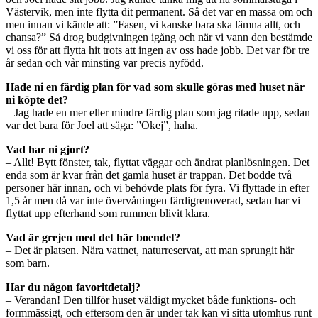
Västervik, men inte flytta dit permanent. Så det var en massa om och
men innan vi kände att: ”Fasen, vi kanske bara ska lämna allt, och
chansa?” Så drog budgivningen igång och när vi vann den bestämde
vi oss för att flytta hit trots att ingen av oss hade jobb. Det var för tre
år sedan och vår minsting var precis nyfödd.
Hade ni en färdig plan för vad som skulle göras med huset när
ni köpte det?
– Jag hade en mer eller mindre färdig plan som jag ritade upp, sedan
var det bara för Joel att säga: ”Okej”, haha.
Vad har ni gjort?
– Allt! Bytt fönster, tak, flyttat väggar och ändrat planlösningen. Det
enda som är kvar från det gamla huset är trappan. Det bodde två
personer här innan, och vi behövde plats för fyra. Vi flyttade in efter
1,5 år men då var inte övervåningen färdigrenoverad, sedan har vi
flyttat upp efterhand som rummen blivit klara.
Vad är grejen med det här boendet?
– Det är platsen. Nära vattnet, naturreservat, att man sprungit här
som barn.
Har du någon favoritdetalj?
– Verandan! Den tillför huset väldigt mycket både funktions- och
formmässigt, och eftersom den är under tak kan vi sitta utomhus runt