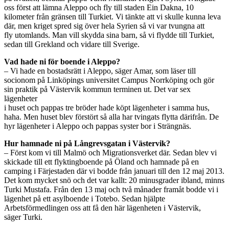
oss först att lämna Aleppo och fly till staden Ein Dakna, 10
kilometer från gränsen till Turkiet. Vi tänkte att vi skulle kunna leva
där, men kriget spred sig över hela Syrien så vi var tvungna att
fly utomlands. Man vill skydda sina barn, så vi flydde till Turkiet,
sedan till Grekland och vidare till Sverige.
Vad hade ni för boende i Aleppo?
– Vi hade en bostadsrätt i Aleppo, säger Amar, som läser till
socionom på Linköpings universitet Campus Norrköping och gör
sin praktik på Västervik kommun terminen ut. Det var sex
lägenheter
i huset och pappas tre bröder hade köpt lägenheter i samma hus,
haha. Men huset blev förstört så alla har tvingats flytta därifrån. De
hyr lägenheter i Aleppo och pappas syster bor i Strängnäs.
Hur hamnade ni på Långrevsgatan i Västervik?
– Först kom vi till Malmö och Migrationsverket där. Sedan blev vi
skickade till ett flyktingboende på Öland och hamnade på en
camping i Färjestaden där vi bodde från januari till den 12 maj 2013.
Det kom mycket snö och det var kallt: 20 minusgrader ibland, minns
Turki Mustafa. Från den 13 maj och två månader framåt bodde vi i
lägenhet på ett asylboende i Totebo. Sedan hjälpte
Arbetsförmedlingen oss att få den här lägenheten i Västervik,
säger Turki.