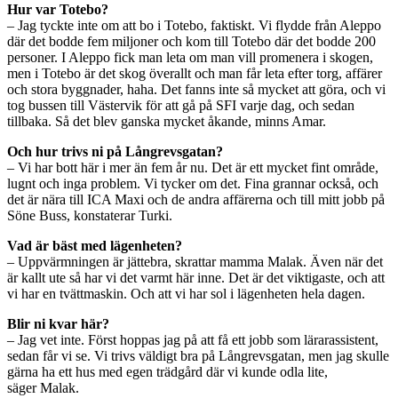
Hur var Totebo?
– Jag tyckte inte om att bo i Totebo, faktiskt. Vi flydde från Aleppo
där det bodde fem miljoner och kom till Totebo där det bodde 200
personer. I Aleppo fick man leta om man vill promenera i skogen,
men i Totebo är det skog överallt och man får leta efter torg, affärer
och stora byggnader, haha. Det fanns inte så mycket att göra, och vi
tog bussen till Västervik för att gå på SFI varje dag, och sedan
tillbaka. Så det blev ganska mycket åkande, minns Amar.
Och hur trivs ni på Långrevsgatan?
– Vi har bott här i mer än fem år nu. Det är ett mycket fint område,
lugnt och inga problem. Vi tycker om det. Fina grannar också, och
det är nära till ICA Maxi och de andra affärerna och till mitt jobb på
Söne Buss, konstaterar Turki.
Vad är bäst med lägenheten?
– Uppvärmningen är jättebra, skrattar mamma Malak. Även när det
är kallt ute så har vi det varmt här inne. Det är det viktigaste, och att
vi har en tvättmaskin. Och att vi har sol i lägenheten hela dagen.
Blir ni kvar här?
– Jag vet inte. Först hoppas jag på att få ett jobb som lärarassistent,
sedan får vi se. Vi trivs väldigt bra på Långrevsgatan, men jag skulle
gärna ha ett hus med egen trädgård där vi kunde odla lite,
säger Malak.