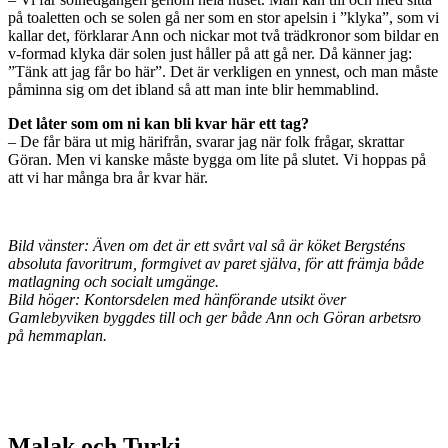
på toaletten och se solen gå ner som en stor apelsin i ”klyka”, som vi
kallar det, förklarar Ann och nickar mot två trädkronor som bildar en
v-formad klyka där solen just håller på att gå ner. Då känner jag:
”Tänk att jag får bo här”. Det är verkligen en ynnest, och man måste
påminna sig om det ibland så att man inte blir hemmablind.
Det låter som om ni kan bli kvar här ett tag?
– De får bära ut mig härifrån, svarar jag när folk frågar, skrattar
Göran. Men vi kanske måste bygga om lite på slutet. Vi hoppas på
att vi har många bra år kvar här.
Bild vänster: Även om det är ett svårt val så är köket Bergsténs
absoluta favoritrum, formgivet av paret själva, för att främja både
matlagning och socialt umgänge.
Bild höger: Kontorsdelen med hänförande utsikt över
Gamlebyviken byggdes till och ger både Ann och Göran arbetsro
på hemmaplan.
Malak och Turki