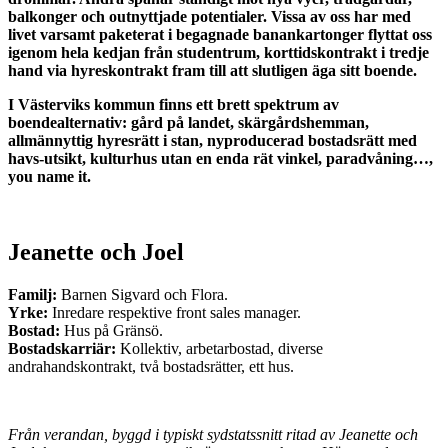
balkonger och outnyttjade potentialer. Vissa av oss har med
livet varsamt paketerat i begagnade banankartonger flyttat oss
igenom hela kedjan från studentrum, korttidskontrakt i tredje
hand via hyreskontrakt fram till att slutligen äga sitt boende.
I Västerviks kommun finns ett brett spektrum av
boendealternativ: gård på landet, skärgårdshemman,
allmännyttig hyresrätt i stan, nyproducerad bostadsrätt med
havs-utsikt, kulturhus utan en enda rät vinkel, paradvåning…,
you name it.
Jeanette och Joel
Familj:
Barnen Sigvard och Flora.
Yrke:
Inredare respektive front sales manager.
Bostad:
Hus på Gränsö.
Bostadskarriär:
Kollektiv, arbetarbostad, diverse
andrahandskontrakt, två bostadsrätter, ett hus.
Från verandan, byggd i typiskt sydstatssnitt ritad av Jeanette och