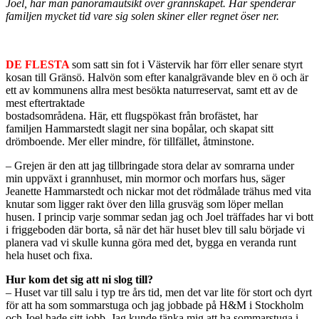
Joel, har man panoramautsikt över grannskapet. Här spenderar
familjen mycket tid vare sig solen skiner eller regnet öser ner.
DE FLESTA
som satt sin fot i Västervik har förr eller senare styrt
kosan till Gränsö. Halvön som efter kanalgrävande blev en ö och är
ett av kommunens allra mest besökta naturreservat, samt ett av de
mest eftertraktade
bostadsområdena. Här, ett flugspökast från brofästet, har
familjen Hammarstedt slagit ner sina bopålar, och skapat sitt
drömboende. Mer eller mindre, för tillfället, åtminstone.
– Grejen är den att jag tillbringade stora delar av somrarna under
min uppväxt i grannhuset, min mormor och morfars hus, säger
Jeanette Hammarstedt och nickar mot det rödmålade trähus med vita
knutar som ligger rakt över den lilla grusväg som löper mellan
husen. I princip varje sommar sedan jag och Joel träffades har vi bott
i friggeboden där borta, så när det här huset blev till salu började vi
planera vad vi skulle kunna göra med det, bygga en veranda runt
hela huset och fixa.
Hur kom det sig att ni slog till?
– Huset var till salu i typ tre års tid, men det var lite för stort och dyrt
för att ha som sommarstuga och jag jobbade på H&M i Stockholm
och Joel hade sitt jobb. Jag kunde tänka mig att ha sommarstuga i