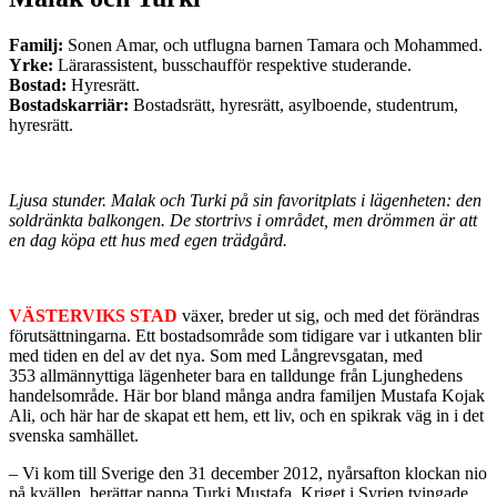
Familj:
Sonen Amar, och utflugna barnen Tamara och Mohammed.
Yrke:
Lärarassistent, busschaufför respektive studerande.
Bostad:
Hyresrätt.
Bostadskarriär:
Bostadsrätt, hyresrätt, asylboende, studentrum,
hyresrätt.
Ljusa stunder. Malak och Turki på sin favoritplats i lägenheten: den
soldränkta balkongen. De stortrivs i området, men drömmen är att
en dag köpa ett hus med egen trädgård.
VÄSTERVIKS STAD
växer, breder ut sig, och med det förändras
förutsättningarna. Ett bostadsområde som tidigare var i utkanten blir
med tiden en del av det nya. Som med Långrevsgatan, med
353 allmännyttiga lägenheter bara en talldunge från Ljunghedens
handelsområde. Här bor bland många andra familjen Mustafa Kojak
Ali, och här har de skapat ett hem, ett liv, och en spikrak väg in i det
svenska samhället.
– Vi kom till Sverige den 31 december 2012, nyårsafton klockan nio
på kvällen, berättar pappa Turki Mustafa. Kriget i Syrien tvingade